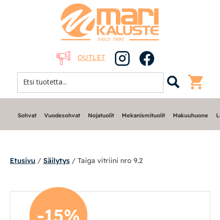
OUTLET
Sohvat
Vuodesohvat
Nojatuolit
Mekanismituolit
Makuuhuone
L
Etusivu
/
Säilytys
/ Taiga vitriini nro 9.2
Sohvat
-15%
Nojatuolit