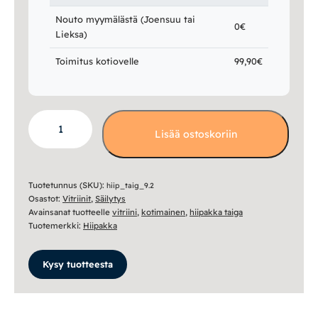
Nouto myymälästä (Joensuu tai
0€
Lieksa)
Toimitus kotiovelle
99,90€
Taiga
Lisää ostoskoriin
vitriini
nro
9.2
määrä
Tuotetunnus (SKU):
hiip_taig_9.2
Osastot:
Vitriinit
,
Säilytys
Avainsanat tuotteelle
vitriini
,
kotimainen
,
hiipakka taiga
Tuotemerkki:
Hiipakka
Kysy tuotteesta