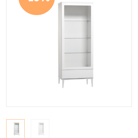
Mekanismituolit
Makuuhuone
Pöydät ja tuolit
Säilytys
Hyllyt
Kaapit
Komerot
Laatikostot
Vitriinit