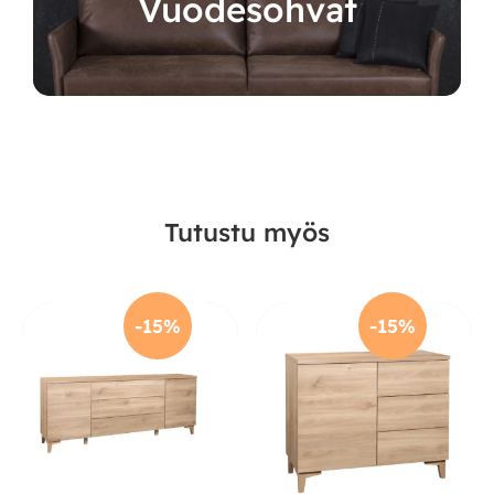
Vuodesohvat
Tutustu myös
-15%
-15%