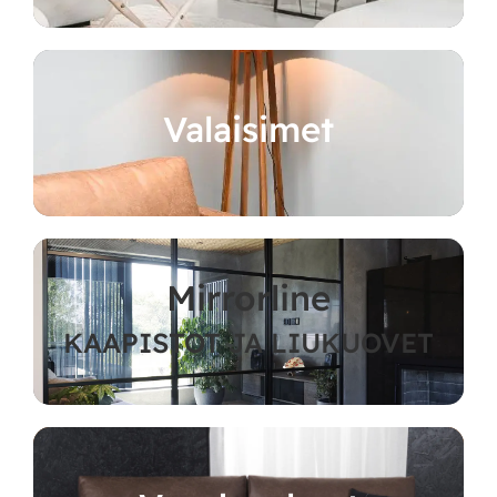
Valaisimet
Mirrorline
KAAPISTOT JA LIUKUOVET