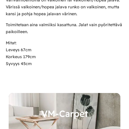
Värivaihtoehtoina on valkoinen tai valkoinen/hopea jalava.
Värissä valkoinen/hopea jalava runko on valkoinen, mutta
kansi ja pohja hopea jalavan värinen.
Toimitetaan aina valmiiksi kasattuna. Jalat vain pyöritettävä
paikoilleen.
Mitat:
Leveys 67cm
Korkeus 179cm
Syvyys 45cm
VM-Carpet