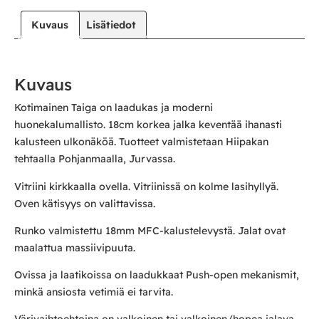
Kuvaus
Lisätiedot
Kuvaus
Kotimainen Taiga on laadukas ja moderni
huonekalumallisto. 18cm korkea jalka keventää ihanasti
kalusteen ulkonäköä. Tuotteet valmistetaan Hiipakan
tehtaalla Pohjanmaalla, Jurvassa.
Vitriini kirkkaalla ovella. Vitriinissä on kolme lasihyllyä.
Oven kätisyys on valittavissa.
Runko valmistettu 18mm MFC-kalustelevystä. Jalat ovat
maalattua massiivipuuta.
Ovissa ja laatikoissa on laadukkaat Push-open mekanismit,
minkä ansiosta vetimiä ei tarvita.