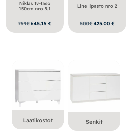
Niklas tv-taso
Line lipasto nro 2
150cm nro 5.1
759
€
645.15
€
500
€
425.00
€
Laatikostot
Senkit