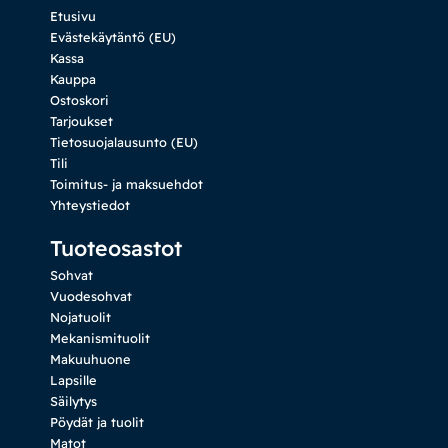
Etusivu
Evästekäytäntö (EU)
Kassa
Kauppa
Ostoskori
Tarjoukset
Tietosuojalausunto (EU)
Tili
Toimitus- ja maksuehdot
Yhteystiedot
Tuoteosastot
Sohvat
Vuodesohvat
Nojatuolit
Mekanismituolit
Makuuhuone
Lapsille
Säilytys
Pöydät ja tuolit
Matot