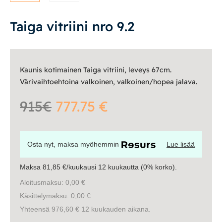
Tasot
Senkit
Taiga vitriini nro 9.2
Työpöydät ja työtuolit
Kaunis kotimainen Taiga vitriini, leveys 67cm.
Matot
Värivaihtoehtoina valkoinen, valkoinen/hopea jalava.
Ulkokalusteet
915€
777.75 €
Valaisimet
Osta nyt, maksa myöhemmin
Lue lisää
Vuodesohvat
Maksa 81,85 €/kuukausi 12 kuukautta (0% korko).
Senioreille
Aloitusmaksu: 0,00 €
Käsittelymaksu: 0,00 €
Yhteensä 976,60 € 12 kuukauden aikana.
|
|
Oma tili
Yhteystiedot
Ostoskori