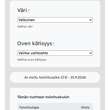
Väri
*
Valitse väri
Oven kätisyys
*
Valitse oven kätisyys
Arvioitu toimitusaika 27.8 - 10.9.2026
Tämän tuotteen toimituskulut:
Toimitustapa
Hinta