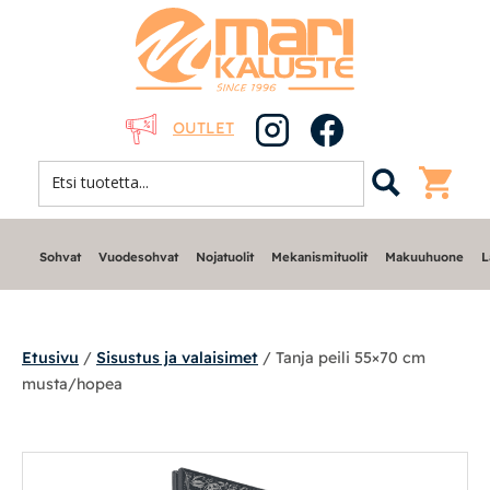
OUTLET
Sohvat
Vuodesohvat
Nojatuolit
Mekanismituolit
Makuuhuone
L
Etusivu
/
Sisustus ja valaisimet
/ Tanja peili 55×70 cm
musta/hopea
Sohvat
Nojatuolit