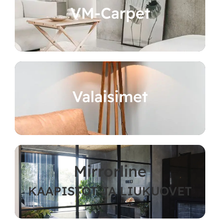
VM-Carpet
Valaisimet
Mirrorline
KAAPISTOT JA LIUKUOVET