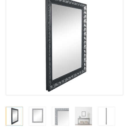
Mekanismituolit
Makuuhuone
Pöydät ja tuolit
Säilytys
Työpöydät ja työtuolit
Matot
Ulkokalusteet
Valaisimet