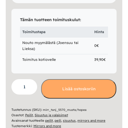
Tämän tuotteen toimituskulut:
Toimitustapa
Hinta
Nouto myymälästä (Joensuu tai
0€
Lieksa)
Toimitus kotiovelle
39,90€
Tanja
Lisää ostoskoriin
peili
55x70
cm
musta/hopea
Tuotetunnus (SKU):
mirr_tanj_5570_musta/hopea
Osastot:
Peilit
,
Sisustus ja valaisimet
määrä
Avainsanat tuotteelle
peilit
,
peili
,
sisustus
,
mirrors and more
Tuotemerkki:
Mirrors and more