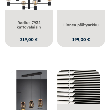
Radius 7932
Linnea päätyarkku
kattovalaisin
219,00
€
199,00
€