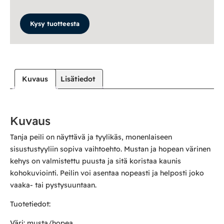
Kysy tuotteesta
Kuvaus
Lisätiedot
Kuvaus
Tanja peili on näyttävä ja tyylikäs, monenlaiseen
sisustustyyliin sopiva vaihtoehto. Mustan ja hopean värinen
kehys on valmistettu puusta ja sitä koristaa kaunis
kohokuviointi. Peilin voi asentaa nopeasti ja helposti joko
vaaka- tai pystysuuntaan.
Tuotetiedot:
Väri: musta/hopea