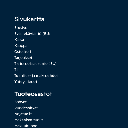
Sivukartta
Etusivu
Evästekäytäntö (EU)
Kassa
Kauppa
Ostoskori
Tarjoukset
Tietosuojalausunto (EU)
Tili
Toimitus- ja maksuehdot
Yhteystiedot
Tuoteosastot
Sohvat
Vuodesohvat
Nojatuolit
Mekanismituolit
Makuuhuone