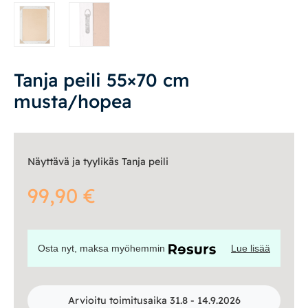
Vuodesohvat
Senioreille
Tanja peili 55×70 cm
musta/hopea
|
|
Oma tili
Yhteystiedot
Ostoskori
Näyttävä ja tyylikäs Tanja peili
99,90
€
Osta nyt, maksa myöhemmin
Lue lisää
Arvioitu toimitusaika 31.8 - 14.9.2026