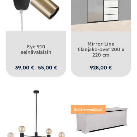
Mirror Line
Eye 910
tilanjako-ovet 200 x
seinävalaisin
220 cm
Hintaluokka:
39,00
€
55,00
€
928,00
€
–
39,00 €
-
55,00 €
Esillä myymälässä