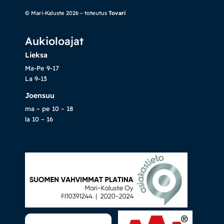
© Mari-Kaluste 2026 – toteutus
Tovari
Vuodesohvat
Aukioloajat
Senioreille
Lieksa
Ma-Pe 9-17
|
|
La 9-13
Oma tili
Yhteystiedot
Ostoskori
Joensuu
ma – pe 10 – 18
la 10 – 16