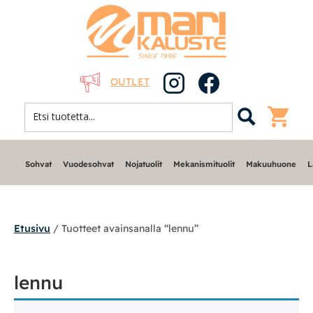
OUTLET
Sohvat
Vuodesohvat
Nojatuolit
Mekanismituolit
Makuuhuone
L
Etusivu
/ Tuotteet avainsanalla “lennu”
Sohvat
lennu
Nojatuolit