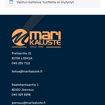
Valitun kaltaisia tuotteita ei löytynyt.
Mekanismituolit
Makuuhuone
Pöydät ja tuolit
Säilytys
Pielisentie 21
81700 LIEKSA
Työpöydät ja työtuolit
045 235 7112
lieksa@marikaluste.fi
Matot
Raatekankaantie 1
Ulkokalusteet
80100 Joensuu
045 329 8298
Valaisimet
joensuu@marikaluste.fi