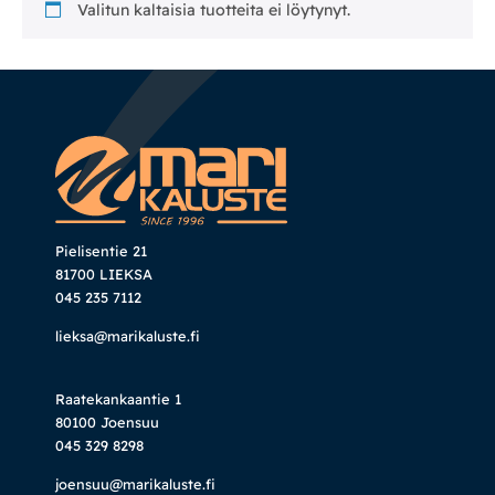
Valitun kaltaisia tuotteita ei löytynyt.
Mekanismituolit
Makuuhuone
Pöydät ja tuolit
Säilytys
Pielisentie 21
81700 LIEKSA
Työpöydät ja työtuolit
045 235 7112
lieksa@marikaluste.fi
Matot
Raatekankaantie 1
Ulkokalusteet
80100 Joensuu
045 329 8298
Valaisimet
joensuu@marikaluste.fi