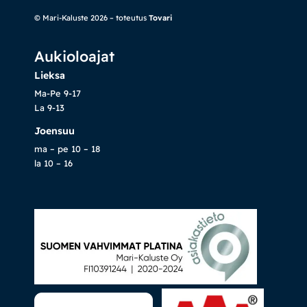
© Mari-Kaluste 2026 – toteutus
Tovari
Vuodesohvat
Aukioloajat
Senioreille
Lieksa
Ma-Pe 9-17
|
|
La 9-13
Oma tili
Yhteystiedot
Ostoskori
Joensuu
ma – pe 10 – 18
la 10 – 16