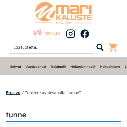
OUTLET
Sohvat
Vuodesohvat
Nojatuolit
Mekanismituolit
Makuuhuone
L
Etusivu
/ Tuotteet avainsanalla “tunne”
Sohvat
tunne
Nojatuolit