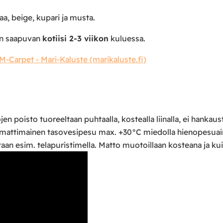
aa, beige, kupari ja musta.
ton saapuvan
kotiisi 2-3 viikon
kuluessa.
M-Carpet - Mari-Kaluste (marikaluste.fi)
en poisto tuoreeltaan puhtaalla, kostealla liinalla, ei hankaus
mattimainen tasovesipesu max. +30°C miedolla hienopesuaineli
aan esim. telapuristimella. Matto muotoillaan kosteana ja kuiv