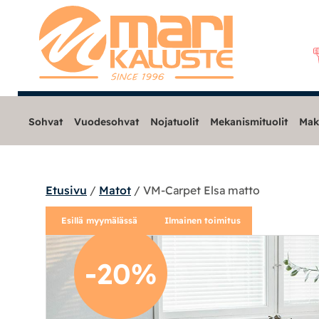
Sohvat
Vuodesohvat
Nojatuolit
Mekanismituolit
Mak
Etusivu
/
Matot
/ VM-Carpet Elsa matto
Sohvat
Esillä myymälässä
Ilmainen toimitus
Nojatuolit
-20%
Mekanismituolit