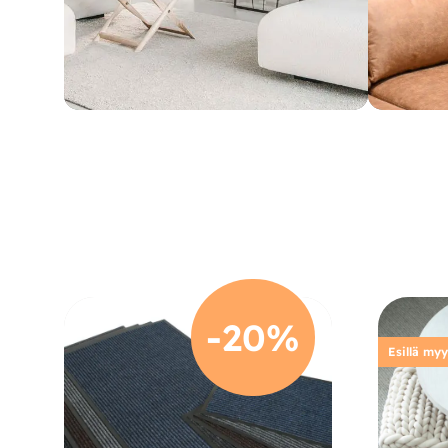
-20%
Esillä my