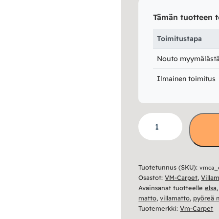
Tämän tuotteen t
Toimitustapa
Nouto myymälästä 
Ilmainen toimitus
VM-
Carpet
Elsa
matto
Tuotetunnus (SKU):
vmca_
määrä
Osastot:
VM-Carpet
,
Villa
Avainsanat tuotteelle
elsa
matto
,
villamatto
,
pyöreä 
Tuotemerkki:
Vm-Carpet