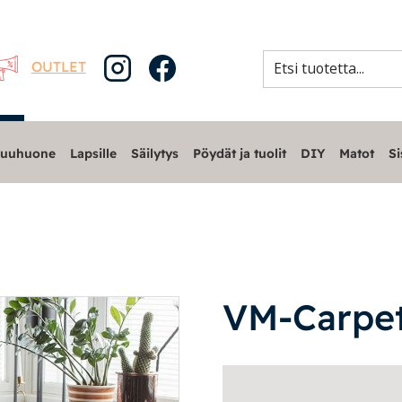
OUTLET
uuhuone
Lapsille
Säilytys
Pöydät ja tuolit
DIY
Matot
Si
VM-Carpet