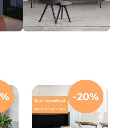
0%
-20%
Esillä myymälässä
Ilmainen toimitus