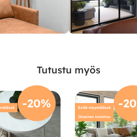
Tutustu myös
-20%
-2
ymälässä
Esillä myymälässä
Ilmainen toimitus