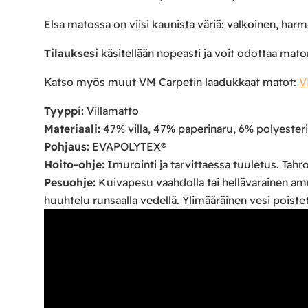
Elsa matossa on viisi kaunista väriä: valkoinen, harm
Tilauksesi
käsitellään nopeasti ja voit odottaa ma
Katso myös muut VM Carpetin laadukkaat matot:
V
Tyyppi:
Villamatto
Materiaali:
47% villa, 47% paperinaru, 6% polyesteri
Pohjaus:
EVAPOLYTEX®
Hoito-ohje:
Imurointi ja tarvittaessa tuuletus. Tahroj
Pesuohje:
Kuivapesu vaahdolla tai hellävarainen am
huuhtelu runsaalla vedellä. Ylimääräinen vesi poistet