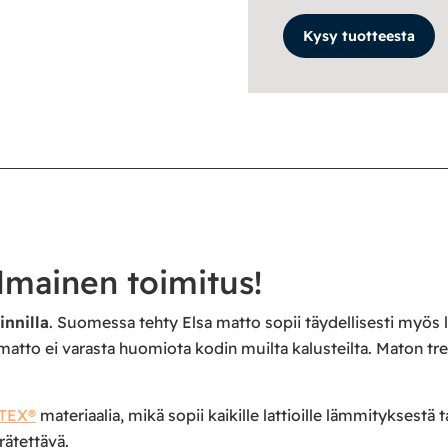
Kysy tuotteesta
lmainen toimitus!
innilla
. Suomessa tehty Elsa matto sopii täydellisesti myös la
matto ei varasta huomiota kodin muilta kalusteilta. Maton tren
TEX®
materiaalia, mikä sopii kaikille lattioille lämmityksestä 
rrätettävä.