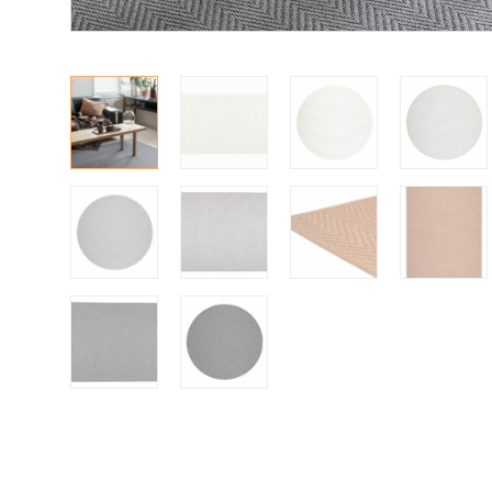
Kylpyhuoneen matot
Ulkokalusteet
Valaisimet
Vuodesohvat
Senioreille
|
|
Oma tili
Yhteystiedot
Ostoskori