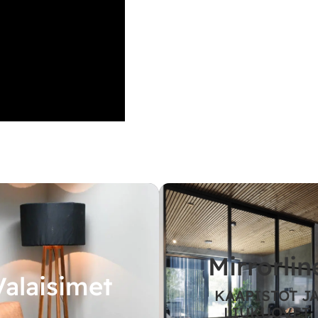
Mirrorlin
Valaisimet
KAAPISTOT J
LIUKUOVET