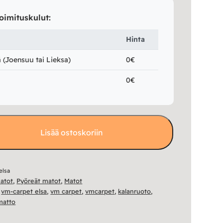
oimituskulut:
Hinta
(Joensuu tai Lieksa)
0€
0€
Lisää ostoskoriin
elsa
matot
,
Pyöreät matot
,
Matot
,
vm-carpet elsa
,
vm carpet
,
vmcarpet
,
kalanruoto
,
matto