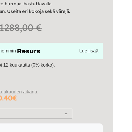
o hurmaa ihastuttavalla
an. Useita eri kokoja sekä värejä.
Hintaluokka:
1288,00
€
246,00 €
öhemmin
Lue lisää
-
 12 kuukautta (0% korko).
1288,00 €
kuukauden aikana.
0.40€