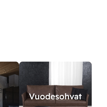
e
Vuodesohvat
A