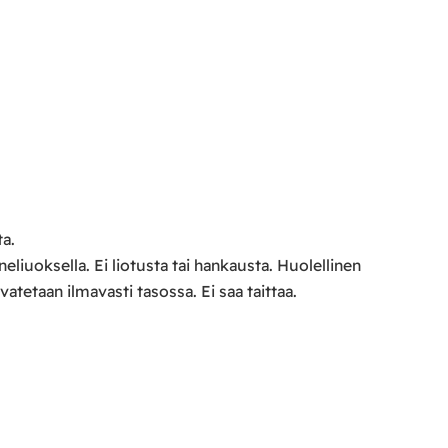
ta.
uoksella. Ei liotusta tai hankausta. Huolellinen
atetaan ilmavasti tasossa. Ei saa taittaa.