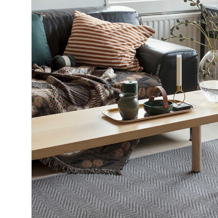
Makuuhuone
Pöydät ja tuolit
Säilytys
Työpöydät ja työtuolit
Matot
VM-Carpet
Villamatot
Sileäksi kudotut matot
Pyöreät matot
Lyhytnukkaiset matot