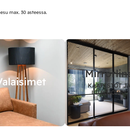
pesu max. 30 asteessa.
Mirrorlin
Valaisimet
KAAPISTOT J
LIUKUOVET