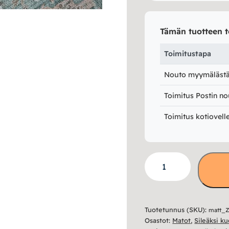
Tämän tuotteen t
Toimitustapa
Nouto myymälästä 
Toimitus Postin no
Toimitus kotiovell
Zahra
-
matto,
useita
Tuotetunnus (SKU):
matt_Z
kokoja
Osastot:
Matot
,
Sileäksi k
määrä