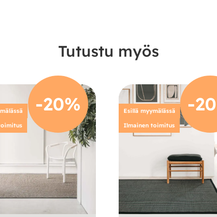
Tutustu myös
-20%
-2
ymälässä
Esillä myymälässä
toimitus
Ilmainen toimitus