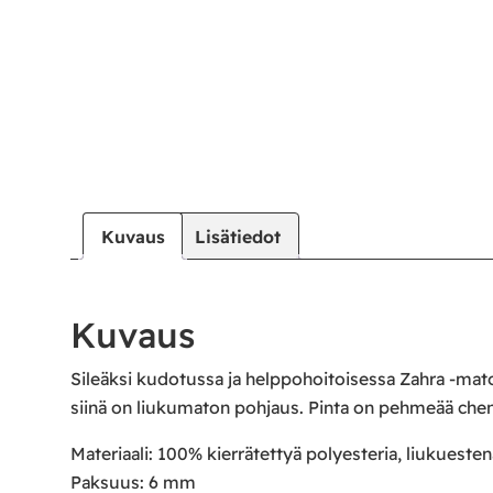
Kuvaus
Lisätiedot
Kuvaus
Sileäksi kudotussa ja helppohoitoisessa Zahra -matoss
siinä on liukumaton pohjaus. Pinta on pehmeää chenil
Materiaali: 100% kierrätettyä polyesteria, liukueste
Paksuus: 6 mm