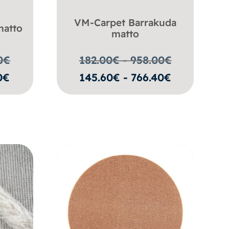
VM-Carpet Barrakuda
matto
matto
0
€
182.00€ - 958.00
€
0€
145.60€ - 766.40€