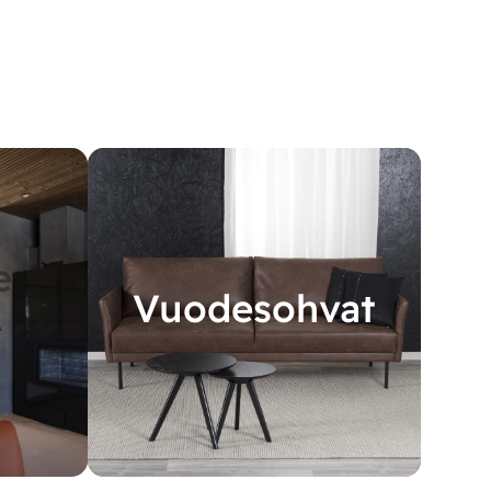
e
Vuodesohvat
A