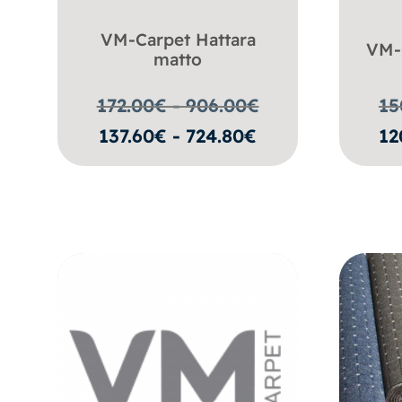
VM-Carpet Hattara
VM-
matto
172.00€ - 906.00
€
15
137.60€ - 724.80€
12