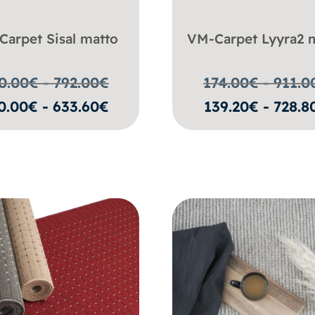
Carpet Sisal matto
VM-Carpet Lyyra2 
0.00€ - 792.00
€
174.00€ - 911.0
0.00€ - 633.60€
139.20€ - 728.8