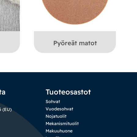
Pyöreät matot
ta
Tuoteosastot
Sohvat
Vuodesohvat
ö (EU)
Nojatuolit
Mekanismituolit
Makuuhuone