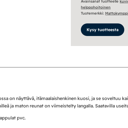
Avainsanat tuotteelle
kuvi
helppohoitoinen
Tuotemerkki:
Mattokympp
Kysy tuotteesta
a on näyttävä, itämaalaishenkinen kuosi, ja se soveltuu kaikki
leä ja maton reunat on viimeistelty langalla. Saatavilla useit
nappulat pvc.