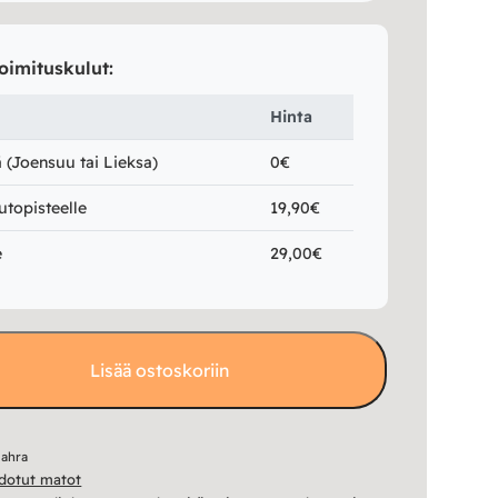
oimituskulut:
Hinta
(Joensuu tai Lieksa)
0€
utopisteelle
19,90€
e
29,00€
Lisää ostoskoriin
ahra
udotut matot