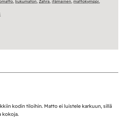
omatto
,
liukumaton
,
Zahra
,
itämainen
,
mattokymppi
,
i
in kodin tiloihin. Matto ei luistele karkuun, sillä
a kokoja.