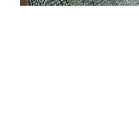
Kylpyhuoneen matot
Ulkokalusteet
Valaisimet
Vuodesohvat
Senioreille
|
|
Oma tili
Yhteystiedot
Ostoskori