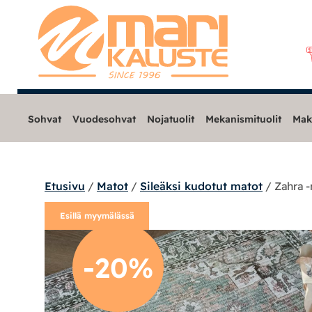
Sohvat
Vuodesohvat
Nojatuolit
Mekanismituolit
Mak
Etusivu
/
Matot
/
Sileäksi kudotut matot
/ Zahra -
Sohvat
Esillä myymälässä
Nojatuolit
-20%
Mekanismituolit