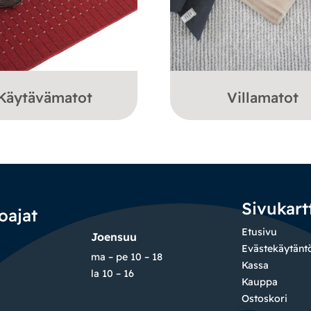
Käytävämatot
Villamatot
Sivukart
oajat
Etusivu
Joensuu
Evästekäytänt
ma – pe 10 – 18
Kassa
la 10 – 16
Kauppa
Ostoskori