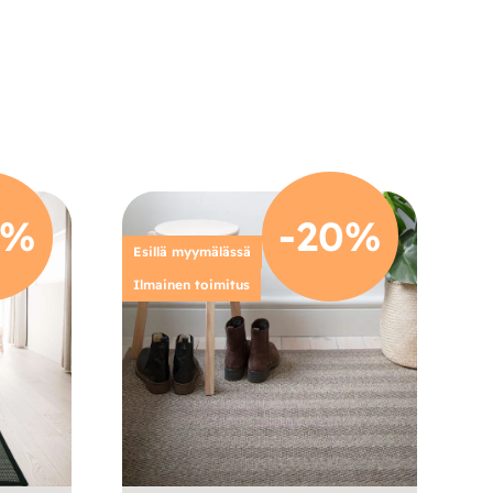
0%
-20%
Esillä myymälässä
Ilmainen toimitus