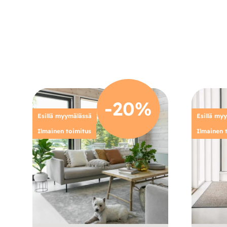
-20%
Esillä myymälässä
Esillä my
Ilmainen toimitus
Ilmainen 