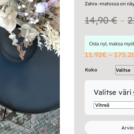
Zahra -matossa on näy
14,90
€
–
2
Osta nyt, maksa my
11.92€ - 175.2
Koko
Valitse väri
Arvio