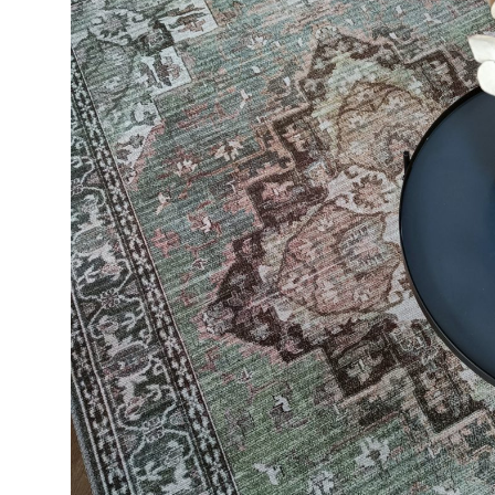
Makuuhuone
Pöydät ja tuolit
Säilytys
Työpöydät ja työtuolit
Matot
VM-Carpet
Villamatot
Sileäksi kudotut matot
Pyöreät matot
Lyhytnukkaiset matot