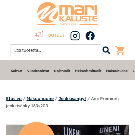
OUTLET
Sohvat
Vuodesohvat
Nojatuolit
Mekanismituolit
Makuuhuone
L
Etusivu
/
Makuuhuone
/
Jenkkisängyt
/ Aini Premium
jenkkisänky 180×200
Sohvat
Nojatuolit