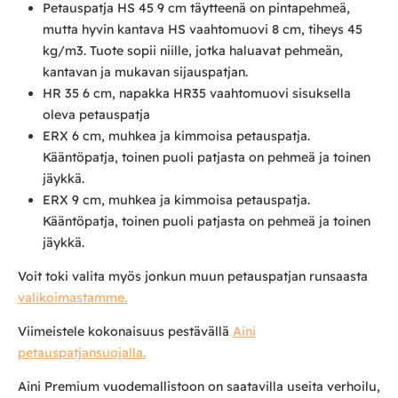
Petauspatja HS 45 9 cm täytteenä on pintapehmeä,
mutta hyvin kantava HS vaahtomuovi 8 cm, tiheys 45
kg/m3. Tuote sopii niille, jotka haluavat pehmeän,
kantavan ja mukavan sijauspatjan.
HR 35 6 cm, napakka HR35 vaahtomuovi sisuksella
oleva petauspatja
ERX 6 cm, muhkea ja kimmoisa petauspatja.
Kääntöpatja, toinen puoli patjasta on pehmeä ja toinen
jäykkä.
ERX 9 cm, muhkea ja kimmoisa petauspatja.
Kääntöpatja, toinen puoli patjasta on pehmeä ja toinen
jäykkä.
Voit toki valita myös jonkun muun petauspatjan runsaasta
valikoimastamme.
Viimeistele kokonaisuus pestävällä
Aini
petauspatjansuojalla.
Aini Premium vuodemallistoon on saatavilla useita verhoilu,