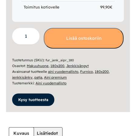
Toimitus kotiovelle
99,90€
Aini
Lisää ostoskoriin
Premium
jenkkisänky
180x200
määrä
Tuotetunnus (SKU):
fur_jenk_aipr_180
Osastot:
Makuuhuone
,
180x200
,
Jenkkisängyt
Avainsanat tuotteelle
aini vuodemallisto
,
Furnico
,
180x200
,
jenkkisänky
,
patja
,
Aini premium
Tuotemerkki:
Aini vuodemallisto
Kysy tuotteesta
Kuvaus
Lisätiedot