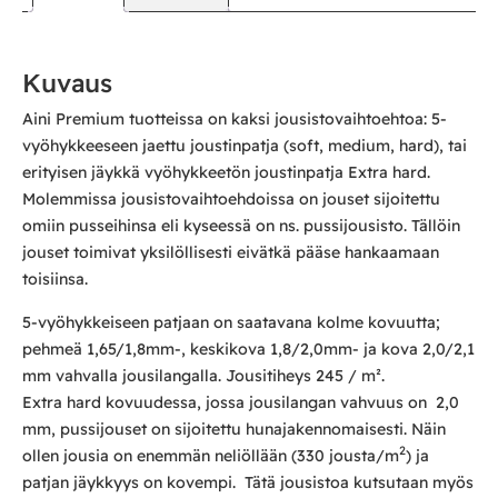
Kuvaus
Aini Premium tuotteissa on kaksi jousistovaihtoehtoa: 5-
vyöhykkeeseen jaettu joustinpatja (soft, medium, hard), tai
erityisen jäykkä vyöhykkeetön joustinpatja Extra hard.
Molemmissa jousistovaihtoehdoissa on jouset sijoitettu
omiin pusseihinsa eli kyseessä on ns. pussijousisto. Tällöin
jouset toimivat yksilöllisesti eivätkä pääse hankaamaan
toisiinsa.
5-vyöhykkeiseen patjaan on saatavana kolme kovuutta;
pehmeä 1,65/1,8mm-, keskikova 1,8/2,0mm- ja kova 2,0/2,1
mm vahvalla jousilangalla. Jousitiheys 245 / m².
Extra hard kovuudessa, jossa jousilangan vahvuus on 2,0
mm, pussijouset on sijoitettu hunajakennomaisesti. Näin
2
ollen jousia on enemmän neliöllään (330 jousta/m
) ja
patjan jäykkyys on kovempi. Tätä jousistoa kutsutaan myös