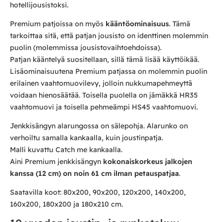
hotellijousistoksi.
Premium patjoissa on myös
kääntöominaisuus
. Tämä
tarkoittaa sitä, että patjan jousisto on identtinen molemmin
puolin (molemmissa jousistovaihtoehdoissa).
Patjan kääntelyä suositellaan, sillä tämä lisää käyttöikää.
Lisäominaisuutena Premium patjassa on molemmin puolin
erilainen vaahtomuovilevy, jolloin nukkumapehmeyttä
voidaan hienosäätää. Toisella puolella on jämäkkä HR35
vaahtomuovi ja toisella pehmeämpi HS45 vaahtomuovi.
Jenkkisängyn alarungossa on sälepohja. Alarunko on
verhoiltu samalla kankaalla, kuin joustinpatja.
Malli kuvattu Catch me kankaalla.
Aini Premium jenkkisängyn
kokonaiskorkeus jalkojen
kanssa (12 cm) on noin 61 cm ilman petauspatjaa
.
Saatavilla koot: 80x200, 90x200, 120x200, 140x200,
160x200, 180x200 ja 180x210 cm.