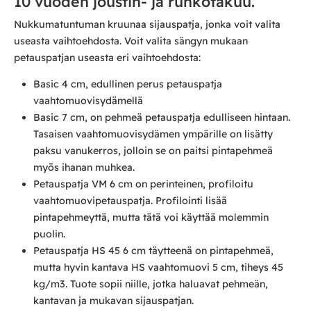
10 vuoden joustin- ja runkotakuu.
Nukkumatuntuman kruunaa sijauspatja, jonka voit valita
useasta vaihtoehdosta. Voit valita sängyn mukaan
petauspatjan useasta eri vaihtoehdosta:
Basic 4 cm, edullinen perus petauspatja
vaahtomuovisydämellä
Basic 7 cm, on pehmeä petauspatja edulliseen hintaan.
Tasaisen vaahtomuovisydämen ympärille on lisätty
paksu vanukerros, jolloin se on paitsi pintapehmeä
myös ihanan muhkea.
Petauspatja VM 6 cm on perinteinen, profiloitu
vaahtomuovipetauspatja. Profilointi lisää
pintapehmeyttä, mutta tätä voi käyttää molemmin
puolin.
Petauspatja HS 45 6 cm täytteenä on pintapehmeä,
mutta hyvin kantava HS vaahtomuovi 5 cm, tiheys 45
kg/m3. Tuote sopii niille, jotka haluavat pehmeän,
kantavan ja mukavan sijauspatjan.