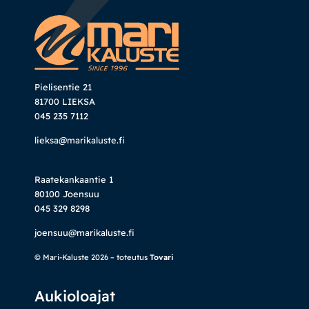
Pielisentie 21
81700 LIEKSA
045 235 7112
lieksa@marikaluste.fi
Raatekankaantie 1
80100 Joensuu
045 329 8298
joensuu@marikaluste.fi
© Mari-Kaluste 2026 – toteutus
Tovari
Aukioloajat