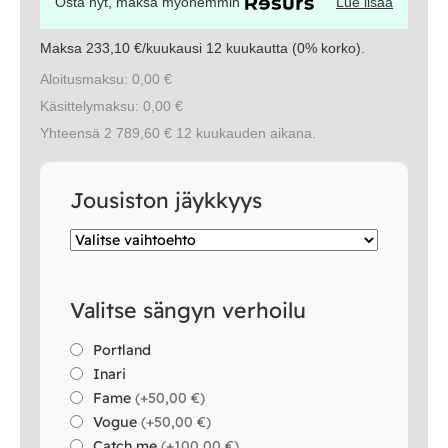
Osta nyt, maksa myöhemmin
Lue lisää
Vuodesohvat
Maksa 233,10 €/kuukausi 12 kuukautta (0% korko).
Senioreille
Aloitusmaksu: 0,00 €
Käsittelymaksu: 0,00 €
Yhteensä 2 789,60 € 12 kuukauden aikana.
|
|
Oma tili
Yhteystiedot
Ostoskori
Jousiston jäykkyys
Valitse sängyn verhoilu
Portland
Inari
Fame
(
+50,00 €
)
Vogue
(
+50,00 €
)
Catch me
(
+100,00 €
)