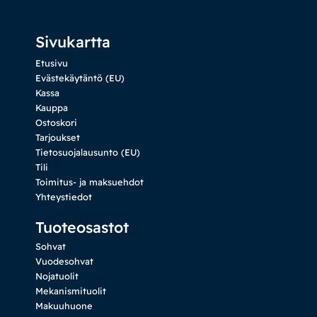
Sivukartta
Etusivu
Evästekäytäntö (EU)
Kassa
Kauppa
Ostoskori
Tarjoukset
Tietosuojalausunto (EU)
Tili
Toimitus- ja maksuehdot
Yhteystiedot
Tuoteosastot
Sohvat
Vuodesohvat
Nojatuolit
Mekanismituolit
Makuuhuone