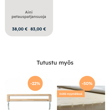
Aini
petauspatjansuoja
Hintaluokka:
38,00
€
83,00
€
–
38,00 €
-
83,00 €
Tutustu myös
-22%
-50%
Esillä myymälässä