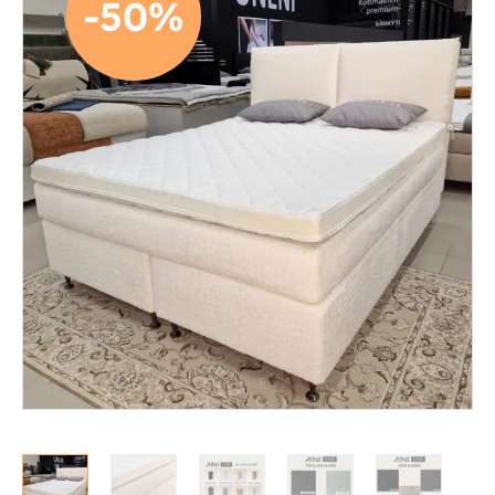
-50%
Mekanismituolit
Makuuhuone
Jenkkisängyt
Runkosängyt
Säätösängyt
Patjat
Petauspatjat
Sängyn päädyt
Sängyn rungot
Kerros- ja parvisängyt