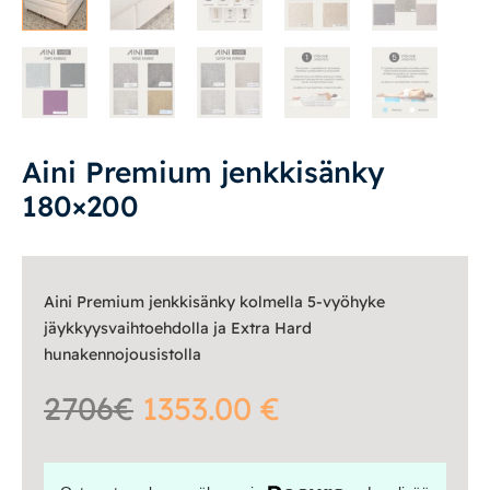
Yöpöydät
Lapsille
Lapsille
Pöydät ja tuolit
Aini Premium jenkkisänky
180×200
Säilytys
Työpöydät ja työtuolit
Aini Premium jenkkisänky kolmella 5-vyöhyke
jäykkyysvaihtoehdolla ja Extra Hard
Matot
hunakennojousistolla
Ulkokalusteet
2706€
1353.00 €
Valaisimet