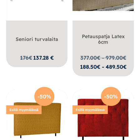
Petauspatja Latex
Seniori turvalaita
6cm
176
€
137.28
€
377.00€ - 979.00
€
188.50€ - 489.50€
-50%
-50%
Esillä myymälässä
Esillä myymälässä