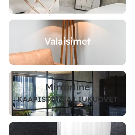
Valaisimet
Mirrorline
KAAPISTOT JA LIUKUOVET