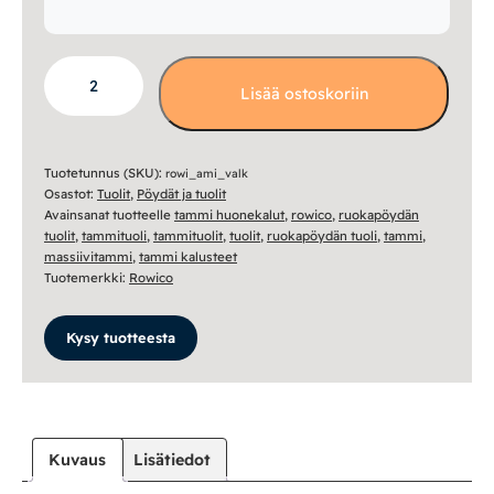
Ami
Lisää ostoskoriin
tuoli
-
valkolakattu
määrä
Tuotetunnus (SKU):
rowi_ami_valk
Osastot:
Tuolit
,
Pöydät ja tuolit
Avainsanat tuotteelle
tammi huonekalut
,
rowico
,
ruokapöydän
tuolit
,
tammituoli
,
tammituolit
,
tuolit
,
ruokapöydän tuoli
,
tammi
,
massiivitammi
,
tammi kalusteet
Tuotemerkki:
Rowico
Kysy tuotteesta
Kuvaus
Lisätiedot