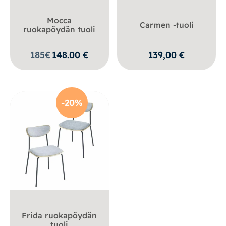
Mocca
Carmen -tuoli
ruokapöydän tuoli
185
€
148.00
€
139,00
€
-20%
Frida ruokapöydän
tuoli