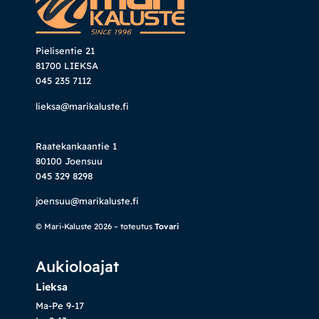
Pielisentie 21
81700 LIEKSA
045 235 7112
lieksa@marikaluste.fi
Raatekankaantie 1
80100 Joensuu
045 329 8298
joensuu@marikaluste.fi
© Mari-Kaluste 2026 – toteutus
Tovari
Aukioloajat
Lieksa
Ma-Pe 9-17