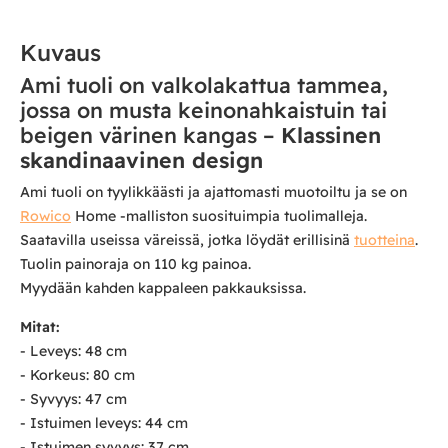
Kuvaus
Ami tuoli on valkolakattua tammea,
jossa on musta keinonahkaistuin tai
beigen värinen kangas –
Klassinen
skandinaavinen design
Ami tuoli on tyylikkäästi ja ajattomasti muotoiltu ja se on
Rowico
Home -malliston suosituimpia tuolimalleja.
Saatavilla useissa väreissä, jotka löydät erillisinä
tuotteina
.
Tuolin painoraja on 110 kg painoa.
Myydään kahden kappaleen pakkauksissa.
Mitat:
- Leveys: 48 cm
- Korkeus: 80 cm
- Syvyys: 47 cm
- Istuimen leveys: 44 cm
- Istuimen syvyys: 37 cm