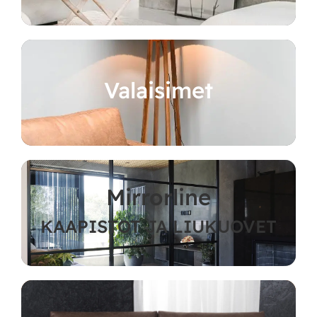
Valaisimet
Mirrorline
KAAPISTOT JA LIUKUOVET