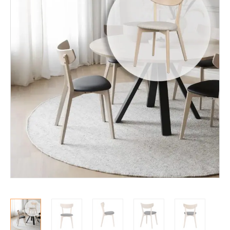
Mekanismituolit
Makuuhuone
Pöydät ja tuolit
Ruokaryhmät
Penkit ja lankkupenkit
Tuolit
Ruokapöydät
Sohvapöydät
Säilytys