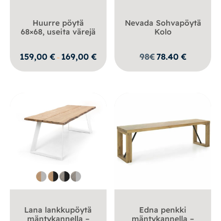
Huurre pöytä
Nevada Sohvapöytä
68×68, useita värejä
Kolo
Hintaluokka:
159,00
€
169,00
€
98
€
78.40
€
–
159,00 €
-
169,00 €
Lana lankkupöytä
Edna penkki
mäntykannella –
mäntykannella –