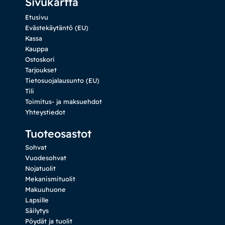
Sivukartta
Etusivu
Evästekäytäntö (EU)
Kassa
Kauppa
Ostoskori
Tarjoukset
Tietosuojalausunto (EU)
Tili
Toimitus- ja maksuehdot
Yhteystiedot
Tuoteosastot
Sohvat
Vuodesohvat
Nojatuolit
Mekanismituolit
Makuuhuone
Lapsille
Säilytys
Pöydät ja tuolit