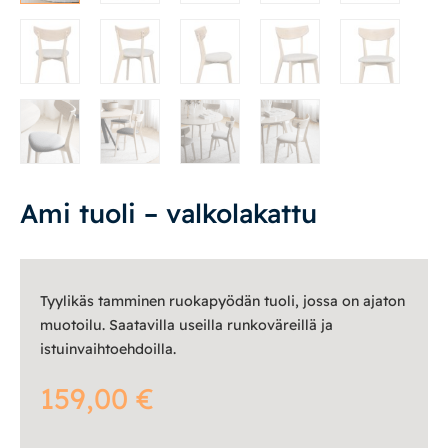
Työpöydät ja työtuolit
Matot
Ulkokalusteet
Valaisimet
Ami tuoli – valkolakattu
Vuodesohvat
Senioreille
Tyylikäs tamminen ruokapyödän tuoli, jossa on ajaton
muotoilu. Saatavilla useilla runkoväreillä ja
istuinvaihtoehdoilla.
|
|
Oma tili
Yhteystiedot
Ostoskori
159,00
€