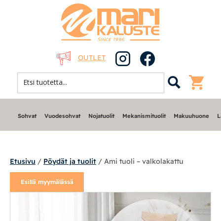
OUTLET
Sohvat
Vuodesohvat
Nojatuolit
Mekanismituolit
Makuuhuone
L
Etusivu
/
Pöydät ja tuolit
/ Ami tuoli – valkolakattu
Esillä myymälässä
Sohvat
Nojatuolit