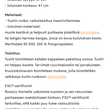
- Istuimen korkeus: 47 cm
Materiaali:
- Tuolin runko: valkolakattua massiivitammea
- Istuimen materiaali:
musta kestävä ja helposti puhtaana pidettävä
keinonahka.
tai beigen harmaa kangas, jossa on kova kulutuksen kesto:
Martindale 50 000. 100 % Polypropyleeni.
Toimitus:
Tuolit toimitetaan kahden kappaleen paketissa osissa. Tuolit
on helppo kasata. Tarvitset ruuvimeisselin tai porakoneen.
Kuusiokoloavain toimitetaan mukana, jolla kiinnitetään
selkänoja tuolin runkoon.
Kasausohje.
FSC®-sertifiointi
Rowico Homella uskomme luonnon ja sen resurssien
parhaaseen mahdolliseen hoitoon. FSC®-sertifiointi
tarkoittaa, että kaikki puu tulee vastuullisista