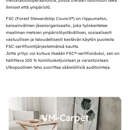
metsätalousoperaatioista, joissa otetaan huomioon sekä
ihmiset että ympäristö.
FSC (Forest Stewardship Council®) on riippumaton,
kansainvälinen jäsenorganisaatio, joka työskentelee
maailman metsien ympäristöystävällisen, sosiaalisesti
vastuullisen ja taloudellisesti kestävän käytön puolesta
FSC-sertifiointijärjestelmänsä kautta.
Jotta yritys voi kutsua itseään FSC®-sertifioiduksi, sen on
hallittava 100 % toimitusketjuistaan ja varastoistaan.
Ulkopuolinen taho suorittaa säännöllisiä auditointeja.
VM-Carpet