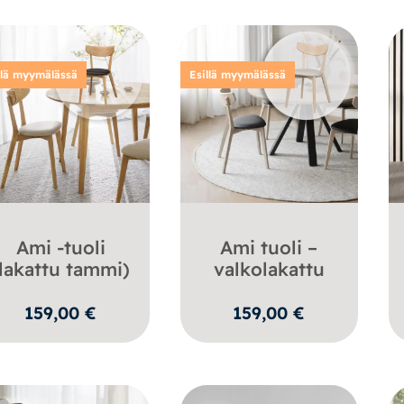
llä myymälässä
Esillä myymälässä
Ami -tuoli
Ami tuoli –
(lakattu tammi)
valkolakattu
159,00
€
159,00
€