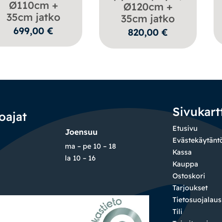
Ø110cm +
Ø120cm +
35cm jatko
35cm jatko
699,00
€
820,00
€
Sivukart
oajat
Etusivu
Joensuu
Evästekäytänt
ma – pe 10 – 18
Kassa
la 10 – 16
Kauppa
Ostoskori
Tarjoukset
Tietosuojalau
Tili