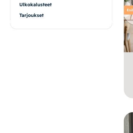
Ulkokalusteet
Esi
Tarjoukset
|
|
Oma tili
Yhteystiedot
Ostoskori