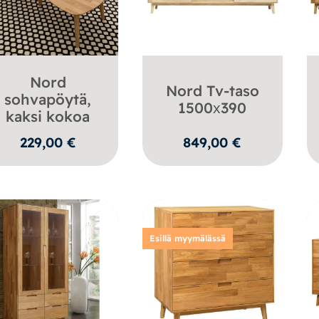
Nord
Nord Tv-taso
sohvapöytä,
1500х390
kaksi kokoa
229,00
€
849,00
€
Esillä myymälässä