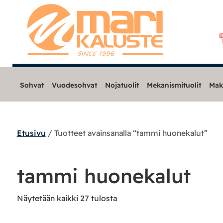
Sohvat
Vuodesohvat
Nojatuolit
Mekanismituolit
Mak
Etusivu
/ Tuotteet avainsanalla “tammi huonekalut”
Sohvat
Nojatuolit
tammi huonekalut
Mekanismituolit
Näytetään kaikki 27 tulosta