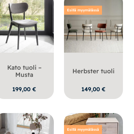
Esillä myymälässä
Kato tuoli –
Herbster tuoli
Musta
199,00
€
149,00
€
Esillä myymälässä