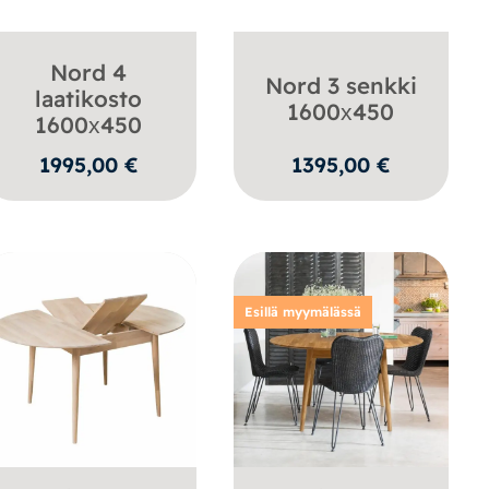
Nord 4
Nord 3 senkki
laatikosto
1600х450
1600х450
1995,00
€
1395,00
€
Esillä myymälässä