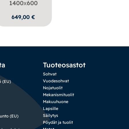
1400х600
649,00
€
ta
Tuoteosastot
Sohvat
Vuodesohvat
ö (EU)
Nojatuolit
Mekanismituolit
Makuuhuone
Lapsille
Säilytys
sunto (EU)
Pöydät ja tuolit