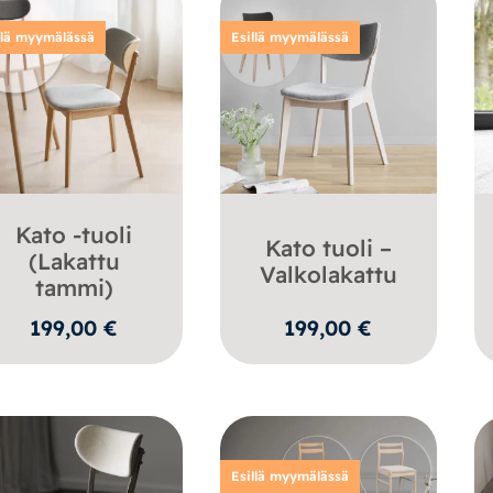
llä myymälässä
Esillä myymälässä
Kato -tuoli
Kato tuoli –
(Lakattu
Valkolakattu
tammi)
199,00
€
199,00
€
Esillä myymälässä