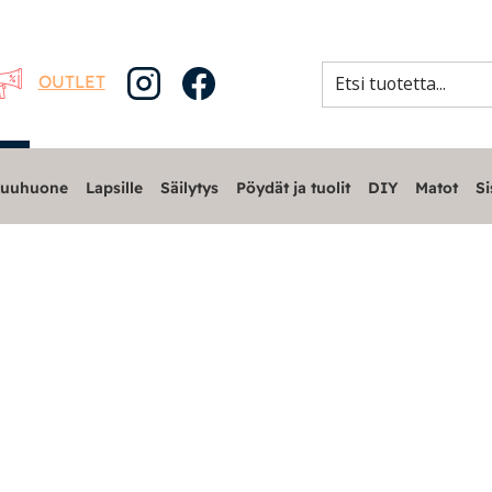
OUTLET
uuhuone
Lapsille
Säilytys
Pöydät ja tuolit
DIY
Matot
Si