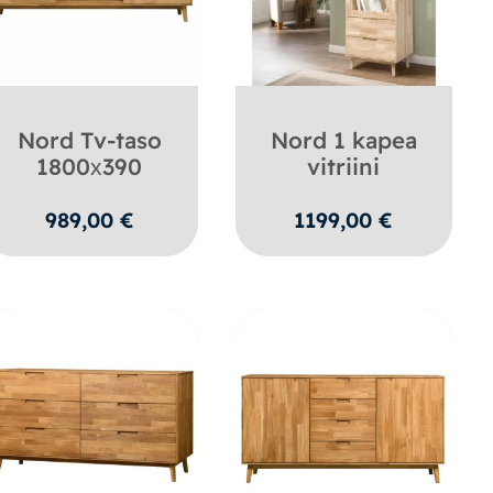
Nord Tv-taso
Nord 1 kapea
1800х390
vitriini
989,00
€
1199,00
€