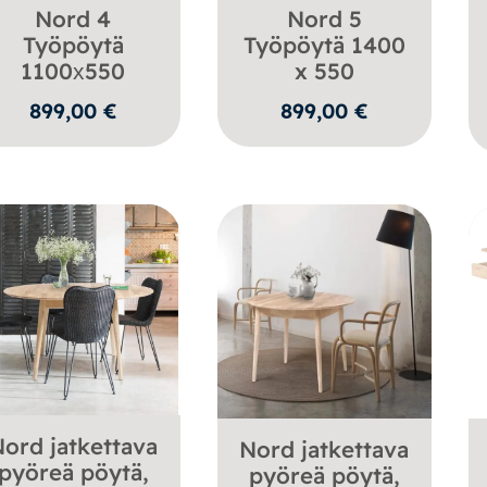
Nord 4
Nord 5
Työpöytä
Työpöytä 1400
1100х550
x 550
899,00
€
899,00
€
ord jatkettava
Nord jatkettava
pyöreä pöytä,
pyöreä pöytä,