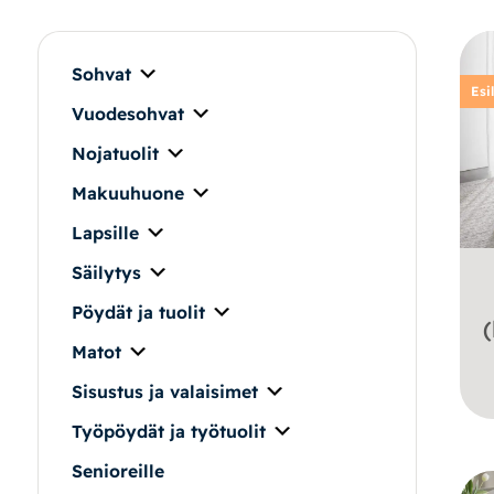
Makuuhuone
Pöydät ja tuolit
Sohvat
Esi
Vuodesohvat
Säilytys
Nojatuolit
Työpöydät ja työtuolit
Makuuhuone
Lapsille
Matot
Säilytys
Ulkokalusteet
Pöydät ja tuolit
Matot
Valaisimet
Sisustus ja valaisimet
Vuodesohvat
Työpöydät ja työtuolit
Senioreille
Senioreille