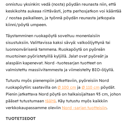
onnistuu yksinkin: vedä (nosta) pöydän reunasta niin, että
keskikohta aukeaa riittävästi, jotta perhosjatkon voi kääntää
/ nostaa paikalleen, ja työnnä pöydän reunasta jatkopala
kiinni/pöytä umpeen.
Täystamminen ruokapöytä soveltuu monenlaisiin
sisustuksiin. Valittavissa kaksi sävyä: valkoöljyttynä tai
luonnonvärisenä tammena. Ruokapöytä on pyöreän
muotoinen pyöristetyillä kyljillä. Jalat ovat pyöreät ja
alaspäin kapenevat. Nord -tuotesarjan tuotteet on
valmistettu massiivitammesta ja viimeistelty BIO-öljyllä.
Tutustu myös pienempiin jatkettaviin, pyöreisiin Nord
ruokapöytiin: saatavilla on
Ø 100 cm
ja
Ø 110 cm
pöydät.
Pienin jatkettava Nord pöytä on halkaisijaltaan 93 cm, johon
pääset tutustumaan
täältä
. Käy tutustu myös kaikkiin
verkkokaupassamme oleviin
Nord -sarjan tuotteisiin
.
TUOTETIEDOT