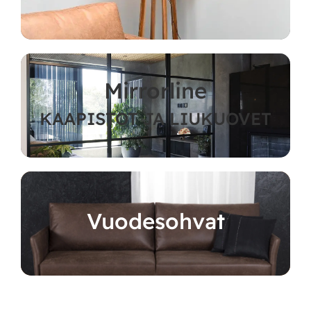
Mirrorline
KAAPISTOT JA LIUKUOVET
Vuodesohvat