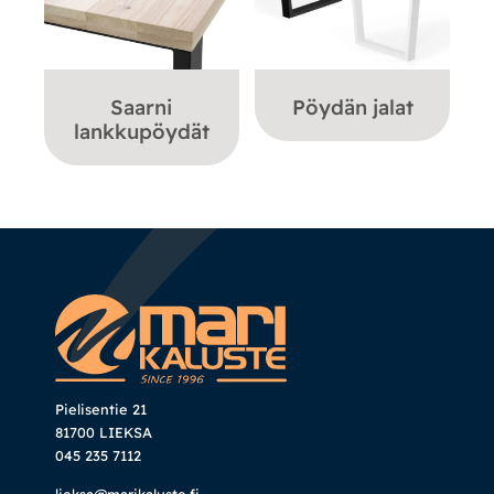
Saarni
Pöydän jalat
lankkupöydät
Pielisentie 21
81700 LIEKSA
045 235 7112
lieksa@marikaluste.fi