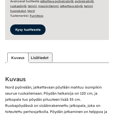
Avainsanat tuotteelle
jatkettava pyöreä pöytä
,
pyöreä pöytä
,
jatko
ruokapöytä
,
tammi
,
massiivitammi
,
jatkettava pöytä
,
tammi
huonekalut
,
Nord
määrä
Tuotemerkki:
Furniteco
Kysy tuotteesta
Kuvaus
Lisätiedot
Kuvaus
Nord pyöreään, jatkettavaan pöytään mahtuu isompikin
seurue ruokailemaan. Pöydän halkaisija on 120 cm, ja
jatkopala tuo pöydän pituuteen lisää 35 cm.
Ruokapöydässä on sisäänrakennettu jatkopala, joka on
toteutettu perhosjatkolla. Pöydän jatkaminen on helppoa ja