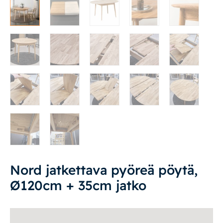
Vuodesohvat
Senioreille
|
|
Oma tili
Yhteystiedot
Ostoskori
Nord jatkettava pyöreä pöytä,
Ø120cm + 35cm jatko