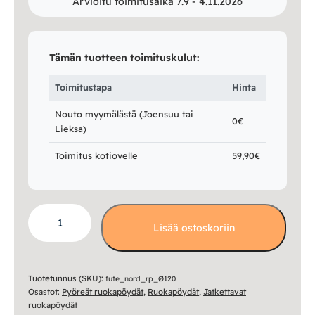
Arvioitu toimitusaika 7.9 - 4.11.2026
Tämän tuotteen toimituskulut:
Toimitustapa
Hinta
Nouto myymälästä (Joensuu tai
0€
Lieksa)
Toimitus kotiovelle
59,90€
Nord
Lisää ostoskoriin
jatkettava
pyöreä
pöytä,
Ø120cm
Tuotetunnus (SKU):
fute_nord_rp_Ø120
Osastot:
Pyöreät ruokapöydät
,
Ruokapöydät
,
Jatkettavat
+
ruokapöydät
35cm