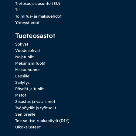
Tietosuojalausunto (EU)
Tili
Toimitus- ja maksuehdot
Yhteystiedot
Tuoteosastot
Sohvat
Vuodesohvat
Nojatuolit
Mekanismituolit
Makuuhuone
Lapsille
Säilytys
Pöydät ja tuolit
Matot
Sisustus ja valaisimet
Työpöydät ja työtuolit
Senioreille
Tee se itse ruokapöytä (DIY)
Ulkokalusteet