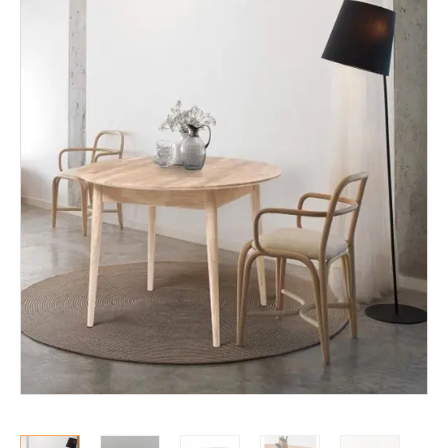
Mekanismituolit
Makuuhuone
Pöydät ja tuolit
Säilytys
Työpöydät ja työtuolit
Matot
Ulkokalusteet
Valaisimet