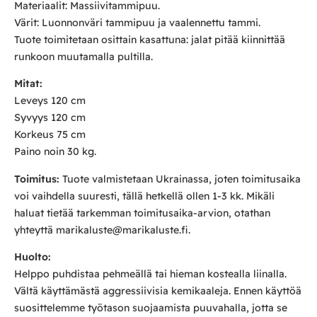
Materiaalit: Massiivitammipuu.
Värit: Luonnonväri tammipuu ja vaalennettu tammi.
Tuote toimitetaan osittain kasattuna: jalat pitää kiinnittää
runkoon muutamalla pultilla.
Mitat:
Leveys 120 cm
Syvyys 120 cm
Korkeus 75 cm
Paino noin 30 kg.
Toimitus:
Tuote valmistetaan Ukrainassa, joten toimitusaika
voi vaihdella suuresti, tällä hetkellä ollen 1-3 kk. Mikäli
haluat tietää tarkemman toimitusaika-arvion, otathan
yhteyttä marikaluste@marikaluste.fi.
Huolto:
Helppo puhdistaa pehmeällä tai hieman kostealla liinalla.
Vältä käyttämästä aggressiivisia kemikaaleja. Ennen käyttöä
suosittelemme työtason suojaamista puuvahalla, jotta se