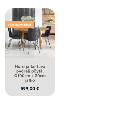
589,00 €
Esillä myymälässä
Nord jatkettava
pyöreä pöytä,
Ø100cm + 30cm
jatko
599,00
€