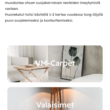
muodostaa ohuen suojakerroksen nesteiden imeytymistä
vastaan.
Huonekalut tulisi käsitellä 1-2 kertaa vuodessa tung-öljyllä
puun suojelemiseksi ja kosteuttamiseksi.
VM-Carpet
Valaisimet