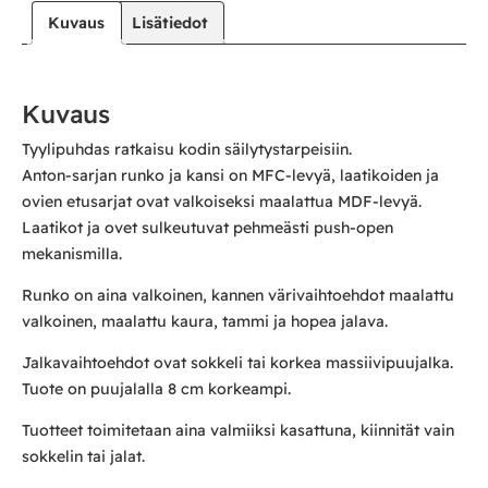
Kuvaus
Lisätiedot
Kuvaus
Tyylipuhdas ratkaisu kodin säilytystarpeisiin.
Anton-sarjan runko ja kansi on MFC-levyä, laatikoiden ja
ovien etusarjat ovat valkoiseksi maalattua MDF-levyä.
Laatikot ja ovet sulkeutuvat pehmeästi push-open
mekanismilla.
Runko on aina valkoinen, kannen värivaihtoehdot maalattu
valkoinen, maalattu kaura, tammi ja hopea jalava.
Jalkavaihtoehdot ovat sokkeli tai korkea massiivipuujalka.
Tuote on puujalalla 8 cm korkeampi.
Tuotteet toimitetaan aina valmiiksi kasattuna, kiinnität vain
sokkelin tai jalat.