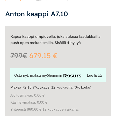
Tasot
Senkit
Anton kaappi A7.10
Työpöydät ja työtuolit
Kapea kaappi umpiovella, joka aukeaa laadukkailla
Matot
push open mekanismilla. Sisällä 4 hyllyä
Ulkokalusteet
799€
679.15 €
Valaisimet
Osta nyt, maksa myöhemmin
Lue lisää
Vuodesohvat
Maksa 72,18 €/kuukausi 12 kuukautta (0% korko).
Senioreille
Aloitusmaksu: 0,00 €
Käsittelymaksu: 0,00 €
Yhteensä 860,60 € 12 kuukauden aikana.
|
|
Oma tili
Yhteystiedot
Ostoskori