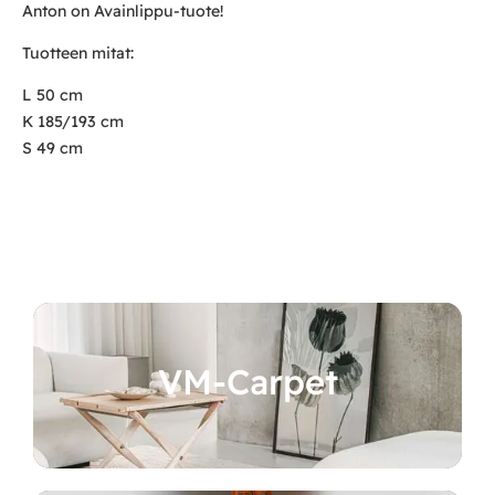
Anton on Avainlippu-tuote!
Tuotteen mitat:
L 50 cm
K 185/193 cm
S 49 cm
VM-Carpet