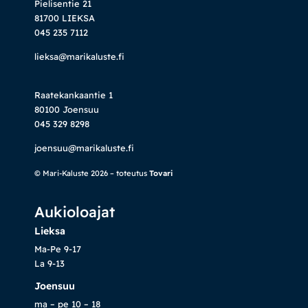
Pielisentie 21
81700 LIEKSA
045 235 7112
lieksa@marikaluste.fi
Raatekankaantie 1
80100 Joensuu
045 329 8298
joensuu@marikaluste.fi
© Mari-Kaluste 2026 – toteutus
Tovari
Aukioloajat
Lieksa
Ma-Pe 9-17
La 9-13
Joensuu
ma – pe 10 – 18