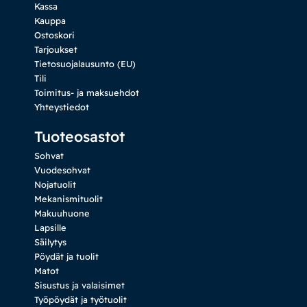
Kassa
Kauppa
Ostoskori
Tarjoukset
Tietosuojalausunto (EU)
Tili
Toimitus- ja maksuehdot
Yhteystiedot
Tuoteosastot
Sohvat
Vuodesohvat
Nojatuolit
Mekanismituolit
Makuuhuone
Lapsille
Säilytys
Pöydät ja tuolit
Matot
Sisustus ja valaisimet
Työpöydät ja työtuolit