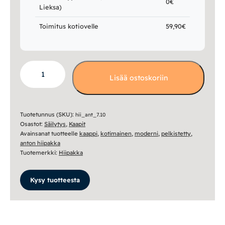
0€
Lieksa)
Toimitus kotiovelle
59,90€
Anton
Lisää ostoskoriin
kaappi
A7.10
määrä
Tuotetunnus (SKU):
hii_ant_7.10
Osastot:
Säilytys
,
Kaapit
Avainsanat tuotteelle
kaappi
,
kotimainen
,
moderni
,
pelkistetty
,
anton hiipakka
Tuotemerkki:
Hiipakka
Kysy tuotteesta