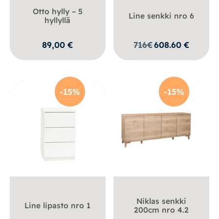
Otto hylly – 5
Line senkki nro 6
hyllyllä
89,00
€
716
€
608.60
€
-15%
-15%
Niklas senkki
Line lipasto nro 1
200cm nro 4.2