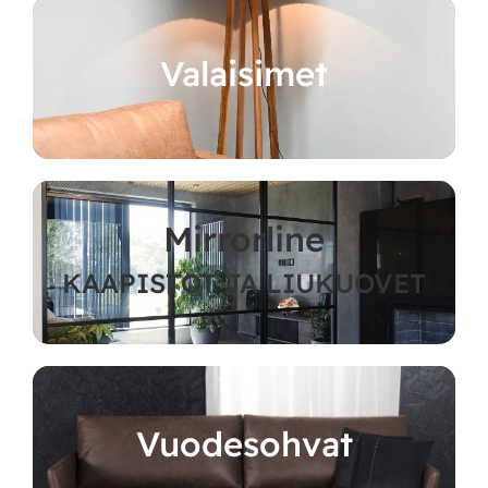
Valaisimet
Mirrorline
KAAPISTOT JA LIUKUOVET
Vuodesohvat