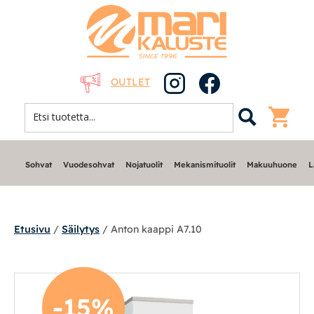
OUTLET
Sohvat
Vuodesohvat
Nojatuolit
Mekanismituolit
Makuuhuone
L
Etusivu
/
Säilytys
/ Anton kaappi A7.10
Sohvat
-15%
Nojatuolit