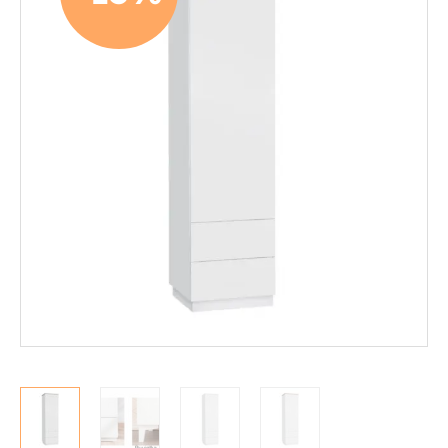
Mekanismituolit
Makuuhuone
Pöydät ja tuolit
Säilytys
Hyllyt
Kaapit
Komerot
Laatikostot
Vitriinit