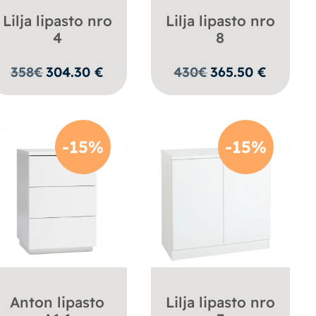
Lilja lipasto nro
Lilja lipasto nro
4
8
358
€
304.30
€
430
€
365.50
€
-15%
-15%
Anton lipasto
Lilja lipasto nro