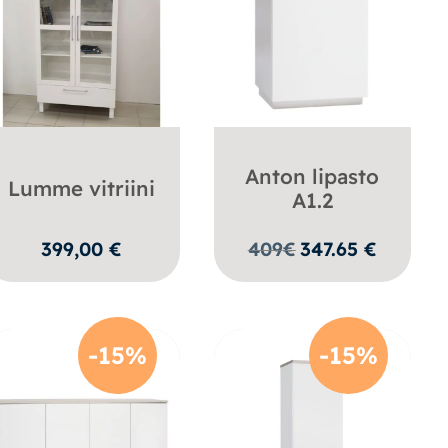
Anton lipasto
Lumme vitriini
A1.2
399,00
€
409
€
347.65
€
-15%
-15%