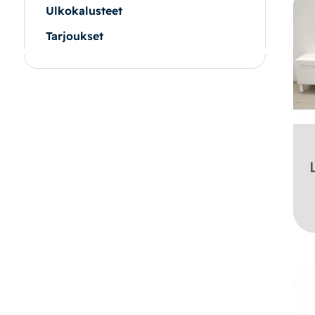
Ulkokalusteet
Tarjoukset
|
|
Oma tili
Yhteystiedot
Ostoskori