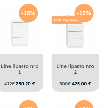
-15%
-15%
Esillä myymälässä
Line lipasto nro
Line lipasto nro
1
2
412
€
350.20
€
500
€
425.00
€