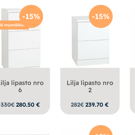
-15%
-15%
llä myymälässä
ilja lipasto nro
Lilja lipasto nro
6
2
330
€
280.50
€
282
€
239.70
€