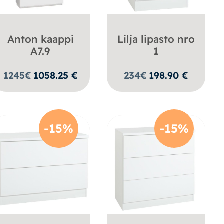
Anton kaappi
Lilja lipasto nro
A7.9
1
1245
€
1058.25
€
234
€
198.90
€
-15%
-15%