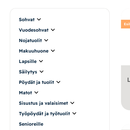
Makuuhuone
Pöydät ja tuolit
Sohvat
Esi
Vuodesohvat
Säilytys
Nojatuolit
Työpöydät ja työtuolit
Makuuhuone
Lapsille
Matot
Säilytys
L
Ulkokalusteet
Pöydät ja tuolit
Matot
Valaisimet
Sisustus ja valaisimet
Vuodesohvat
Työpöydät ja työtuolit
Senioreille
Senioreille