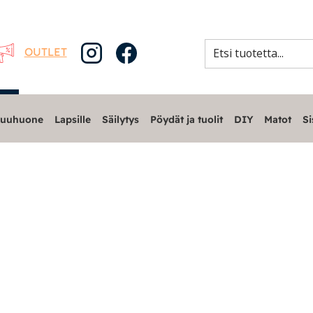
OUTLET
uuhuone
Lapsille
Säilytys
Pöydät ja tuolit
DIY
Matot
Si