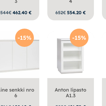
3
4
544
€
462.40
€
652
€
554.20
€
-15%
-15%
ine senkki nro
Anton lipasto
6
A1.3