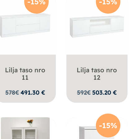
-15%
-15%
Lilja taso nro
Lilja taso nro
11
12
578
€
491.30
€
592
€
503.20
€
-15%