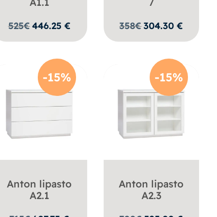
A1.1
7
525
€
446.25
€
358
€
304.30
€
-15%
-15%
Anton lipasto
Anton lipasto
A2.1
A2.3