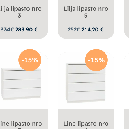
ilja lipasto nro
Lilja lipasto nro
3
5
334
€
283.90
€
252
€
214.20
€
-15%
-15%
ine lipasto nro
Line lipasto nro