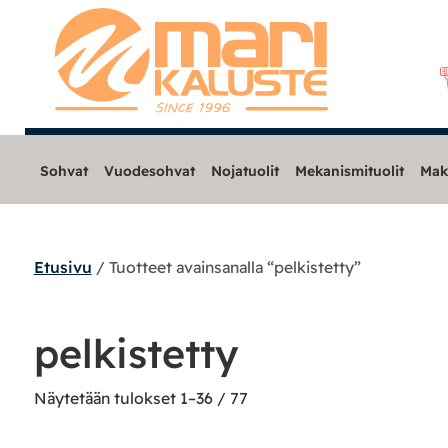
Sohvat
Vuodesohvat
Nojatuolit
Mekanismituolit
Mak
Etusivu
/ Tuotteet avainsanalla “pelkistetty”
Sohvat
Nojatuolit
pelkistetty
Mekanismituolit
Näytetään tulokset 1–36 / 77