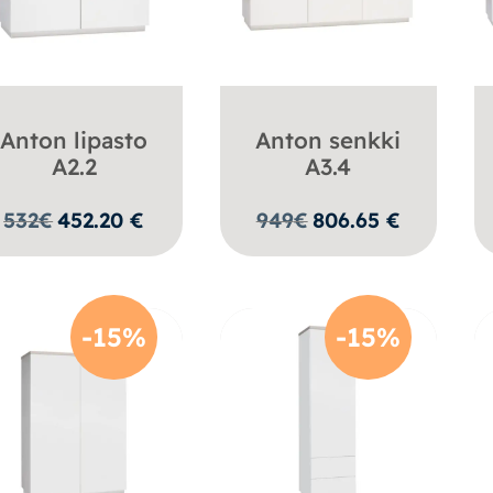
Anton lipasto
Anton senkki
A2.2
A3.4
532
€
452.20
€
949
€
806.65
€
-15%
-15%