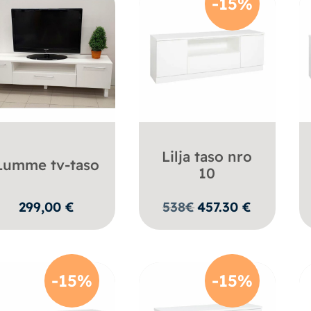
-15%
Lilja taso nro
Lumme tv-taso
10
299,00
€
538
€
457.30
€
-15%
-15%