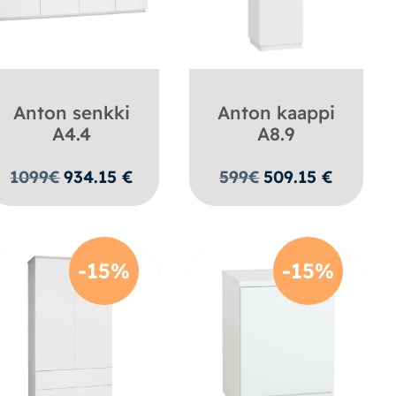
Anton senkki
Anton kaappi
A4.4
A8.9
1099
€
934.15
€
599
€
509.15
€
-15%
-15%