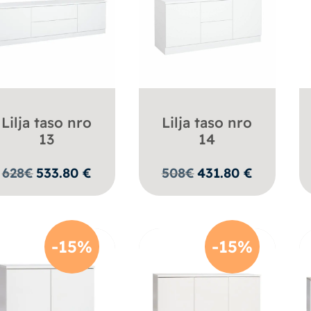
Lilja taso nro
Lilja taso nro
13
14
628
€
533.80
€
508
€
431.80
€
-15%
-15%