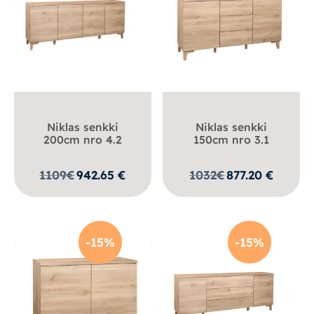
Niklas senkki
Niklas senkki
200cm nro 4.2
150cm nro 3.1
1109
€
942.65
€
1032
€
877.20
€
-15%
-15%