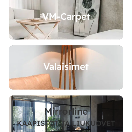
VM-Carpet
Valaisimet
Mirrorline
KAAPISTOT JA LIUKUOVET