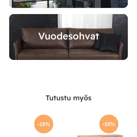
Vuodesohvat
Tutustu myös
-15%
-15%