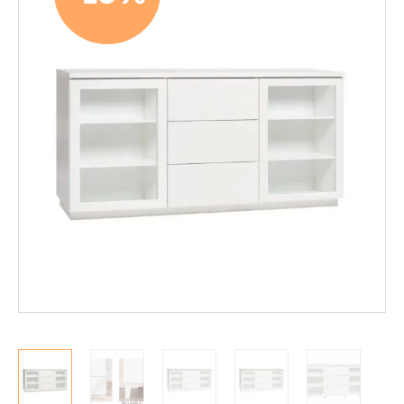
Mekanismituolit
Makuuhuone
Pöydät ja tuolit
Säilytys
Hyllyt
Kaapit
Komerot
Laatikostot
Vitriinit