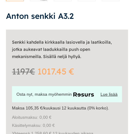
Tasot
Senkit
Anton senkki A3.2
Työpöydät ja työtuolit
Senkki kahdella kirkkaalla lasiovella ja laatikoilla,
Matot
jotka aukeavat laadukkailla push open
mekanismeilla. Sisällä neljä hyllyä.
Ulkokalusteet
1197€
1017.45 €
Valaisimet
Vuodesohvat
Osta nyt, maksa myöhemmin
Lue lisää
Maksa 105,35 €/kuukausi 12 kuukautta (0% korko).
Senioreille
Aloitusmaksu: 0,00 €
Käsittelymaksu: 0,00 €
|
|
Oma tili
Yhteystiedot
Ostoskori
Yhteensä 1 258,60 € 12 kuukauden aikana.