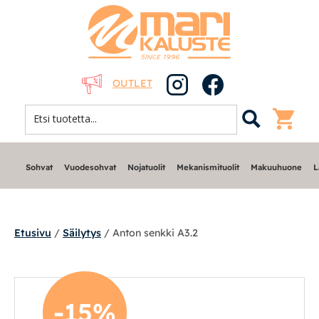
OUTLET
Sohvat
Vuodesohvat
Nojatuolit
Mekanismituolit
Makuuhuone
L
Etusivu
/
Säilytys
/ Anton senkki A3.2
Sohvat
-15%
Nojatuolit