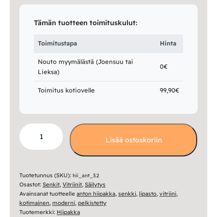
Tämän tuotteen toimituskulut:
Toimitustapa
Hinta
Nouto myymälästä (Joensuu tai
0€
Lieksa)
Toimitus kotiovelle
99,90€
Anton
Lisää ostoskoriin
senkki
A3.2
määrä
Tuotetunnus (SKU):
hii_ant_3.2
Osastot:
Senkit
,
Vitriinit
,
Säilytys
Avainsanat tuotteelle
anton hiipakka
,
senkki
,
lipasto
,
vitriini
,
kotimainen
,
moderni
,
pelkistetty
Tuotemerkki:
Hiipakka