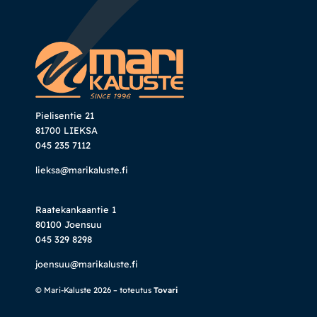
Pielisentie 21
81700 LIEKSA
045 235 7112
lieksa@marikaluste.fi
Raatekankaantie 1
80100 Joensuu
045 329 8298
joensuu@marikaluste.fi
© Mari-Kaluste 2026 – toteutus
Tovari