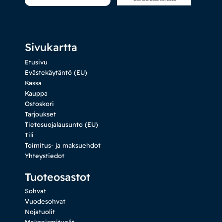
Sivukartta
Etusivu
Evästekäytäntö (EU)
Kassa
Kauppa
Ostoskori
Tarjoukset
Tietosuojalausunto (EU)
Tili
Toimitus- ja maksuehdot
Yhteystiedot
Tuoteosastot
Sohvat
Vuodesohvat
Nojatuolit
Mekanismituolit