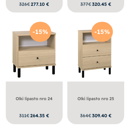
326
€
277.10
€
377
€
320.45
€
-15%
-15%
Olki lipasto nro 24
Olki lipasto nro 25
311
€
264.35
€
364
€
309.40
€