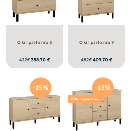
Olki lipasto nro 8
Olki lipasto nro 9
422
€
358.70
€
482
€
409.70
€
-15%
-15%
Esillä myymälässä