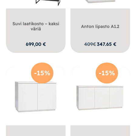
Suvi laatikosto – kaksi
Anton lipasto A1.2
väriä
699,00
€
409
€
347.65
€
-15%
-15%