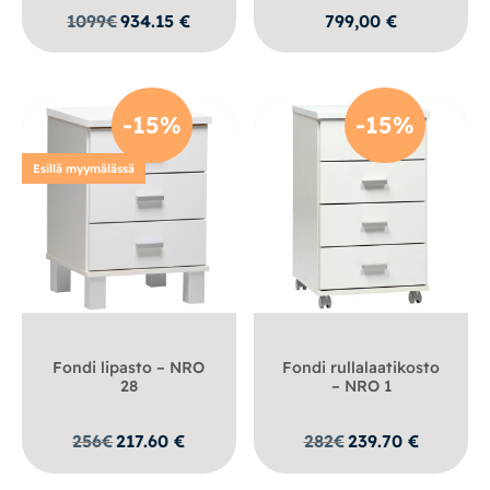
1099
€
934.15
€
799,00
€
-15%
-15%
Esillä myymälässä
Fondi lipasto – NRO
Fondi rullalaatikosto
28
– NRO 1
256
€
217.60
€
282
€
239.70
€