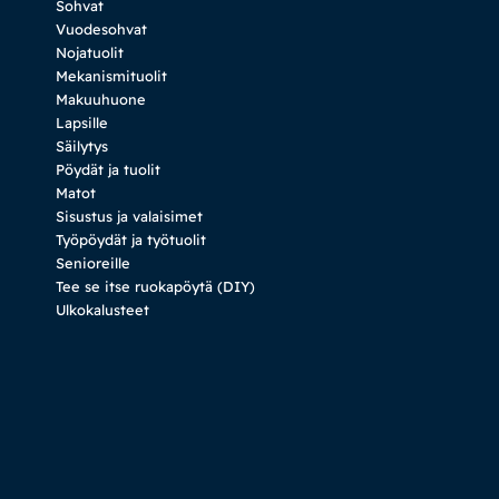
Sohvat
Vuodesohvat
Nojatuolit
Mekanismituolit
Makuuhuone
Lapsille
Säilytys
Pöydät ja tuolit
Matot
Sisustus ja valaisimet
Työpöydät ja työtuolit
Senioreille
Tee se itse ruokapöytä (DIY)
Ulkokalusteet