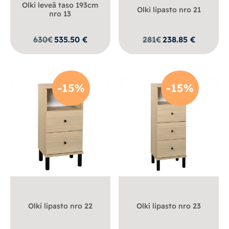
Olki leveä taso 193cm
Olki lipasto nro 21
nro 13
630
€
535.50
€
281
€
238.85
€
-15%
-15%
Olki lipasto nro 22
Olki lipasto nro 23