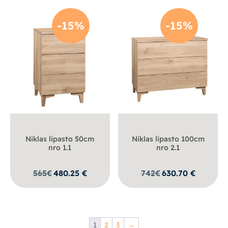
-15%
-15%
Niklas lipasto 50cm
Niklas lipasto 100cm
nro 1.1
nro 2.1
565
€
480.25
€
742
€
630.70
€
1
2
3
→