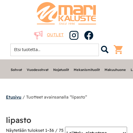
OUTLET
Sohvat
Vuodesohvat
Nojatuolit
Mekanismituolit
Makuuhuone
L
Etusivu
/ Tuotteet avainsanalla “lipasto”
Sohvat
lipasto
Nojatuolit
Näytetään tulokset 1–36 / 75