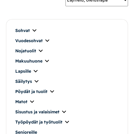
Mekanismituolit
Makuuhuone
Sohvat
Vuodesohvat
Pöydät ja tuolit
Nojatuolit
Säilytys
Makuuhuone
Lapsille
Työpöydät ja työtuolit
Säilytys
Pöydät ja tuolit
Matot
Matot
Ulkokalusteet
Sisustus ja valaisimet
Työpöydät ja työtuolit
Valaisimet
Senioreille