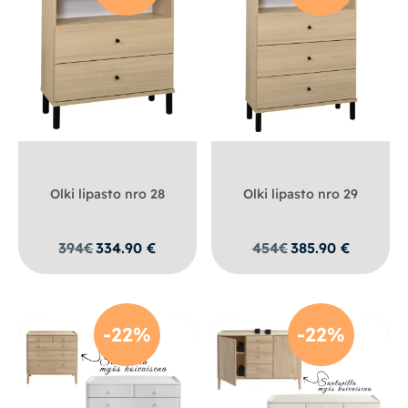
Olki lipasto nro 28
Olki lipasto nro 29
394
€
334.90
€
454
€
385.90
€
-22%
-22%