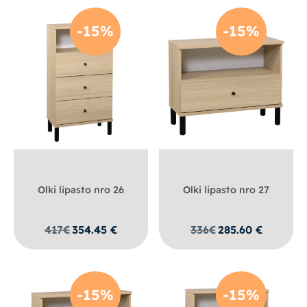
-15%
-15%
Olki lipasto nro 26
Olki lipasto nro 27
417
€
354.45
€
336
€
285.60
€
-15%
-15%