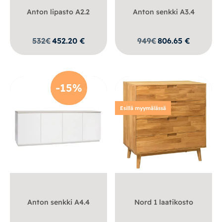
Anton lipasto A2.2
Anton senkki A3.4
532
€
452.20
€
949
€
806.65
€
-15%
Esillä myymälässä
Anton senkki A4.4
Nord 1 laatikosto