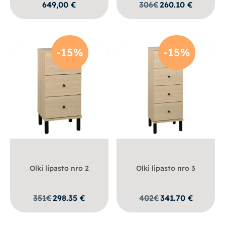
649,00
€
306
€
260.10
€
-15%
-15%
Olki lipasto nro 2
Olki lipasto nro 3
351
€
298.35
€
402
€
341.70
€