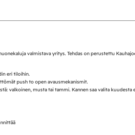
 huonekaluja valmistava yritys. Tehdas on perustettu Kauhaj
n eri tiloihin.
mettömät push to open avausmekanismit.
ristä: valkoinen, musta tai tammi. Kannen saa valita kuudesta e
innittää