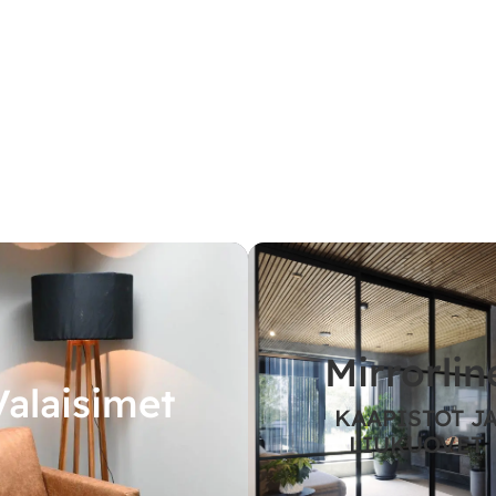
Mirrorlin
Valaisimet
KAAPISTOT J
LIUKUOVET