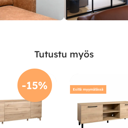
Tutustu myös
-15%
Esillä myymälässä