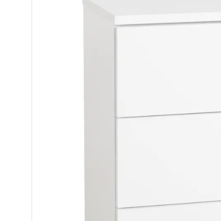
Makuuhuone
Pöydät ja tuolit
Säilytys
Hyllyt
Kaapit
Komerot
Laatikostot
Vitriinit
Tasot
Senkit
Työpöydät ja työtuolit