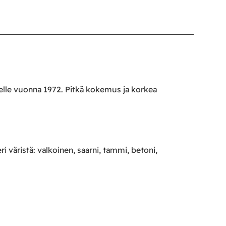
oelle vuonna 1972. Pitkä kokemus ja korkea
ri väristä: valkoinen, saarni, tammi, betoni,