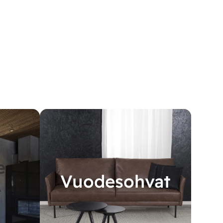
e
Vuodesohvat
A