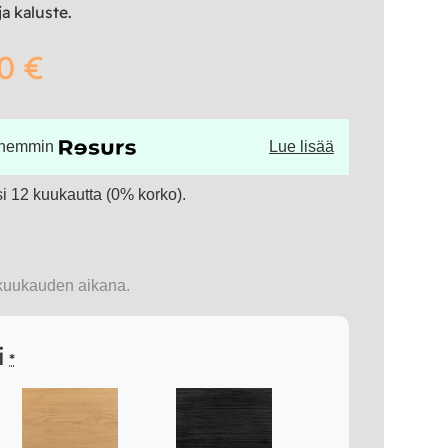
ja kaluste.
0 €
öhemmin
Lue lisää
 12 kuukautta (0% korko).
kuukauden aikana.
i
*