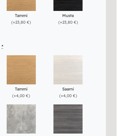
Tammi
Musta
(
+23,80 €
)
(
+23,80 €
)
i
*
Tammi
Saarni
(
+4,00 €
)
(
+4,00 €
)