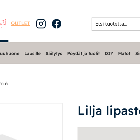
OUTLET
uuhuone
Lapsille
Säilytys
Pöydät ja tuolit
DIY
Matot
Si
ro 6
Lilja lipas