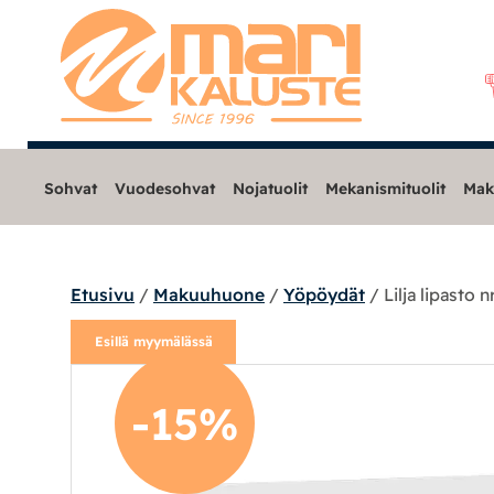
Sohvat
Vuodesohvat
Nojatuolit
Mekanismituolit
Mak
Etusivu
/
Makuuhuone
/
Yöpöydät
/ Lilja lipasto n
Sohvat
Esillä myymälässä
Nojatuolit
-15%
Mekanismituolit