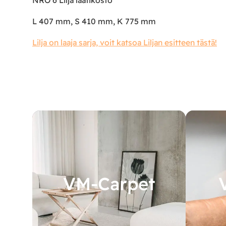
NRO 6 Lilja laatikosto
L 407 mm, S 410 mm, K 775 mm
Lilja on laaja sarja, voit katsoa Liljan esitteen tästä!
VM-Carpet