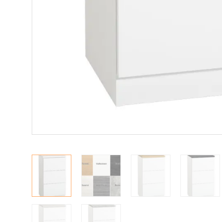
Matot
Ulkokalusteet
Valaisimet
Vuodesohvat
Senioreille
|
|
Oma tili
Yhteystiedot
Ostoskori