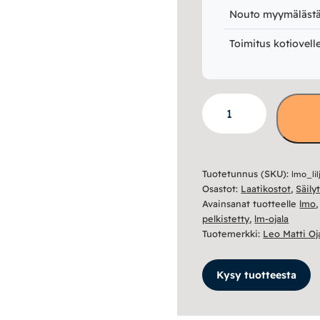
Nouto myymälästä 
Toimitus kotiovell
Lilja
lipasto
nro
6
Tuotetunnus (SKU):
lmo_lil
määrä
Osastot:
Laatikostot
,
Säily
Avainsanat tuotteelle
lmo
pelkistetty
,
lm-ojala
Tuotemerkki:
Leo Matti Oj
Kysy tuotteesta