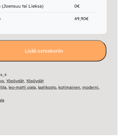
(Joensuu tai Lieksa)
0€
e
49,90€
Lisää ostoskoriin
ja_6
tys
,
Yöpöydät
,
Yöpöydät
,
lilja
,
leo-matti ojala
,
laatikosto
,
kotimainen
,
moderni
,
ala