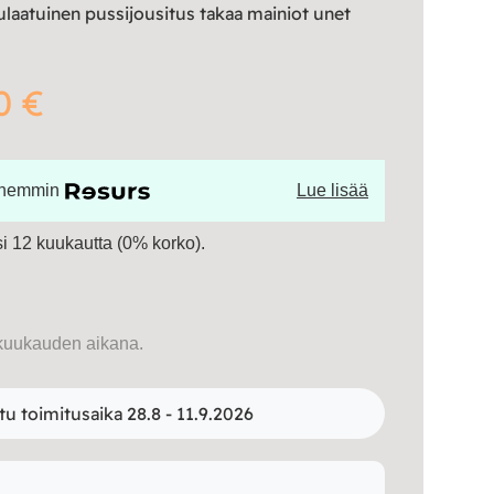
laatuinen pussijousitus takaa mainiot unet
0 €
öhemmin
Lue lisää
 12 kuukautta (0% korko).
kuukauden aikana.
tu toimitusaika 28.8 - 11.9.2026