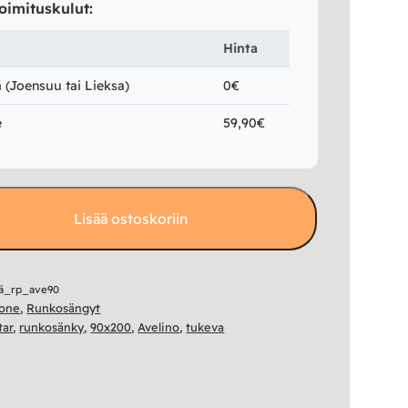
oimituskulut:
Hinta
(Joensuu tai Lieksa)
0€
e
59,90€
Lisää ostoskoriin
ä_rp_ave90
one
,
Runkosängyt
tar
,
runkosänky
,
90x200
,
Avelino
,
tukeva