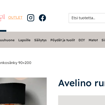
OUTLET
uuhuone
Lapsille
Säilytys
Pöydät ja tuolit
DIY
Matot
Si
runkosänky 90×200
Avelino r