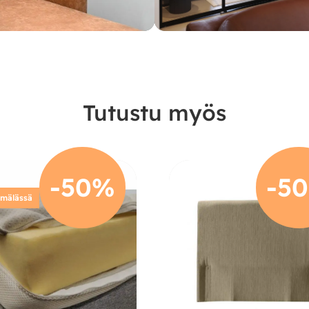
Tutustu myös
-50%
-5
ymälässä