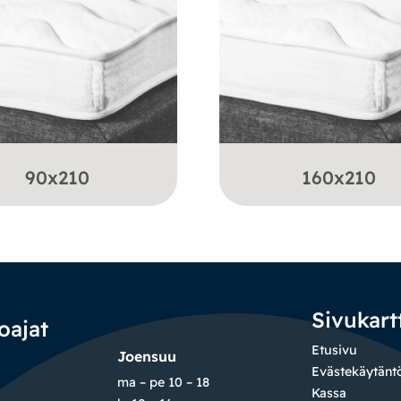
90x210
160x210
Sivukart
oajat
Etusivu
Joensuu
Evästekäytänt
ma – pe 10 – 18
Kassa