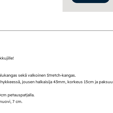
kujille!
lukangas sekä valkoinen Stretch-kangas.
yöhykkeessä, jousen halkaisija 43mm, korkeus 15cm ja paksu
0cm petauspatjalla.
muovi, 7 cm.