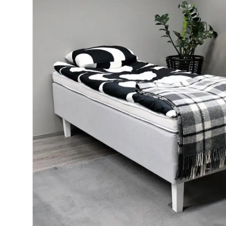
Makuuhuone
Jenkkisängyt
Runkosängyt
Säätösängyt
Patjat
Petauspatjat
Sängyn päädyt
Sängyn rungot
Kerros- ja parvisängyt
Yöpöydät
Lapsille
Lapsille