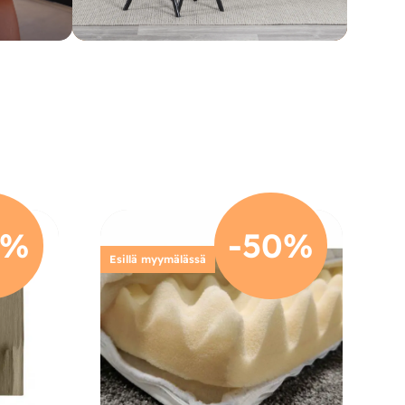
0%
-50%
Esillä myymälässä