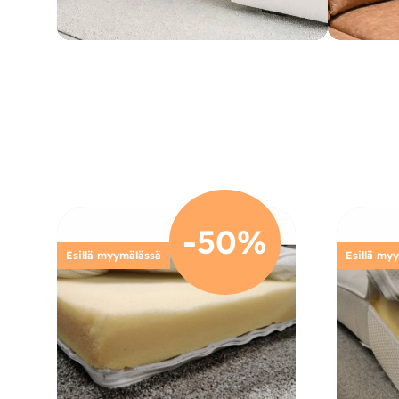
-50%
Esillä myymälässä
Esillä my