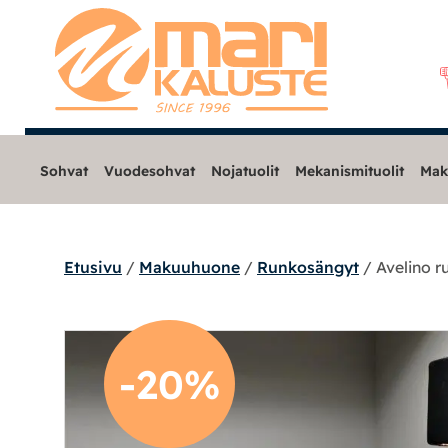
Sohvat
Vuodesohvat
Nojatuolit
Mekanismituolit
Mak
Etusivu
/
Makuuhuone
/
Runkosängyt
/ Avelino 
Sohvat
Nojatuolit
-20%
Mekanismituolit