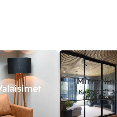
Mirrorlin
Valaisimet
KAAPISTOT J
LIUKUOVET