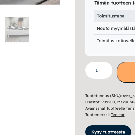
Tämän tuotteen t
Toimitustapa
Nouto myymälästä 
Toimitus kotiovell
Avelino
runkosänky
90x200
määrä
Tuotetunnus (SKU):
tens_s
Osastot:
90x200
,
Makuuhu
Avainsanat tuotteelle
tens
Tuotemerkki:
Tenstar
Kysy tuotteesta