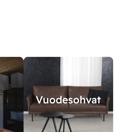
e
Vuodesohvat
A