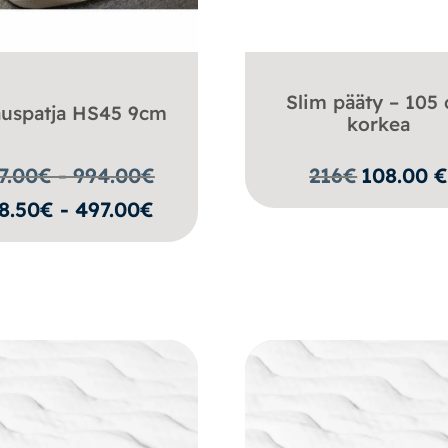
Slim pääty – 105
auspatja HS45 9cm
korkea
7.00€ - 994.00
€
216
€
108.00
8.50€ - 497.00€