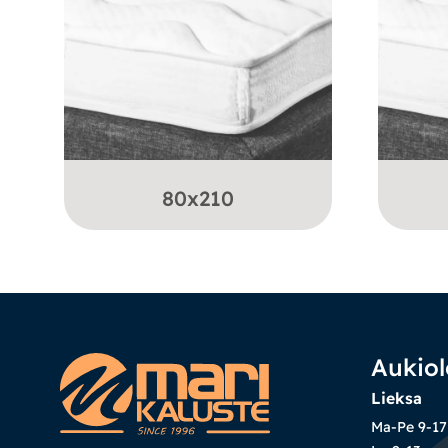
80x210
Aukiol
Lieksa
Ma-Pe 9-17