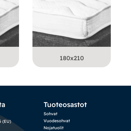
180x210
ta
Tuoteosastot
Sohvat
Vuodesohvat
ö (EU)
Nojatuolit