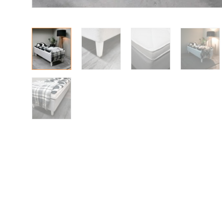
Pöydät ja tuolit
Säilytys
Työpöydät ja työtuolit
Matot
Ulkokalusteet
Valaisimet
Vuodesohvat
Senioreille