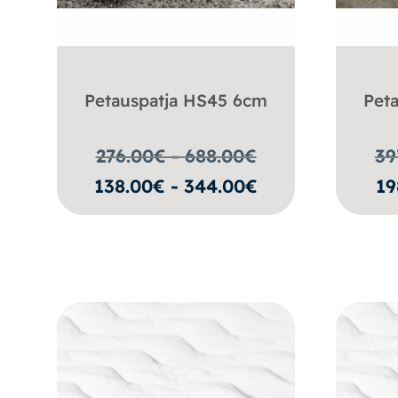
Petauspatja HS45 6cm
Pet
276.00€ - 688.00
€
39
138.00€ - 344.00€
19