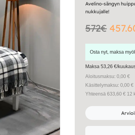
Avelino-sängyn huippu
nukkujalle!
572€
457.6
Osta nyt, maksa my
Maksa 53,26 €/kuukausi
Aloitusmaksu: 0,00 €
Käsittelymaksu: 0,00 €
Yhteensä 633,60 € 12 
Arvioi