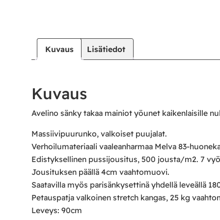
|
|
Oma tili
Yhteystiedot
Ostoskori
Kuvaus
Lisätiedot
Kuvaus
Avelino sänky takaa mainiot yöunet kaikenlaisille nuk
Massiivipuurunko, valkoiset puujalat.
Verhoilumateriaali vaaleanharmaa Melva 83-huoneka
Edistyksellinen pussijousitus, 500 jousta/m2. 7 v
Jousituksen päällä 4cm vaahtomuovi.
Saatavilla myös parisänkysettinä yhdellä leveällä 18
Petauspatja valkoinen stretch kangas, 25 kg vaahto
Leveys: 90cm