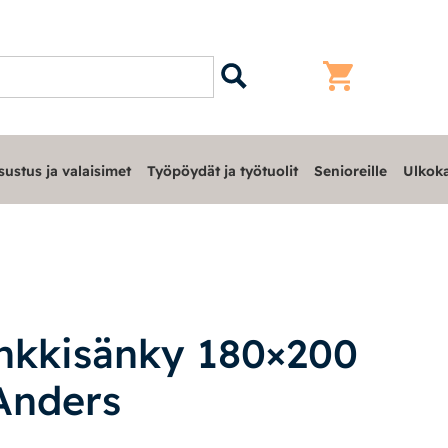
sustus ja valaisimet
Työpöydät ja työtuolit
Senioreille
Ulkoka
nkkisänky 180×200
 Anders