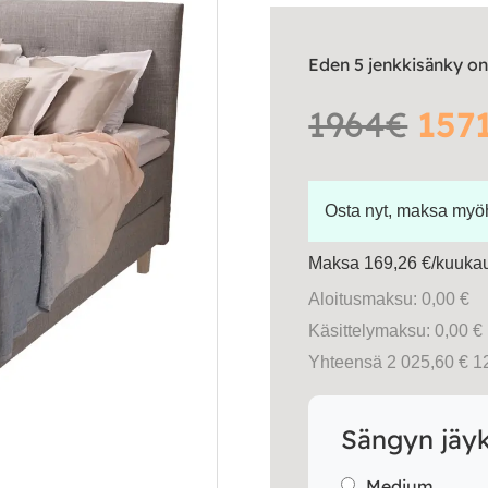
Eden 5 jenkkisänky on
1964€
157
Osta nyt, maksa my
Maksa 169,26 €/kuukau
Aloitusmaksu: 0,00 €
Käsittelymaksu: 0,00 €
Yhteensä 2 025,60 € 1
Sängyn jäy
Medium