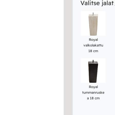
Valitse jalat
Royal
valkolakattu
18 cm
Royal
tummanruske
a 18 cm