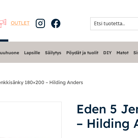
OUTLET
uuhuone
Lapsille
Säilytys
Pöydät ja tuolit
DIY
Matot
Si
nkkisänky 180×200 – Hilding Anders
Eden 5 Je
– Hilding