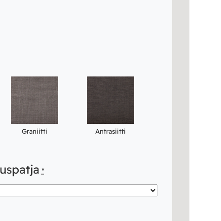
Graniitti
Antrasiitti
auspatja
*