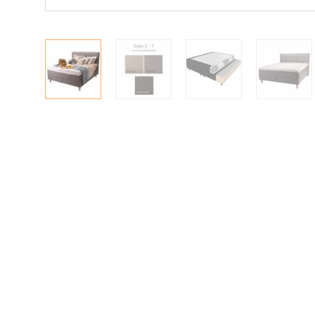
|
|
Oma tili
Yhteystiedot
Ostoskori