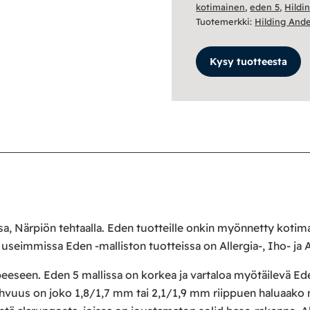
Anders
kotimainen
,
eden 5
,
Hildi
määrä
Tuotemerkki:
Hilding And
Kysy tuotteesta
a, Närpiön tehtaalla. Eden tuotteille onkin myönnetty kotim
a useimmissa Eden -malliston tuotteissa on Allergia-, Iho- ja
peeseen. Eden 5 mallissa on korkea ja vartaloa myötäilevä 
vahvuus on joko 1,8/1,7 mm tai 2,1/1,9 mm riippuen haluaak