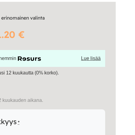
 erinomainen valinta
1.20 €
öhemmin
Lue lisää
si 12 kuukautta (0% korko).
2 kuukauden aikana.
kkyys
*