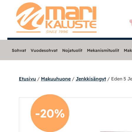
Sohvat
Vuodesohvat
Nojatuolit
Mekanismituolit
Mak
Etusivu
/
Makuuhuone
/
Jenkkisängyt
/ Eden 5 Je
Sohvat
Nojatuolit
-20%
-20%
Mekanismituolit