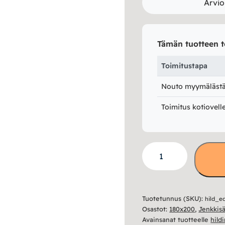
Arvio
Tämän tuotteen t
Toimitustapa
Nouto myymälästä 
Toimitus kotiovell
Eden
5
Jenkkisänky
180×200
Tuotetunnus (SKU):
hild_e
–
Osastot:
180x200
,
Jenkkis
Hilding
Avainsanat tuotteelle
hild