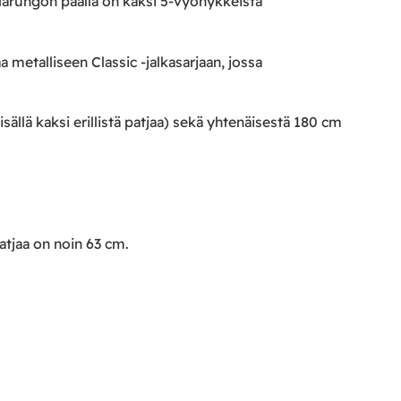
larungon päällä on kaksi 5-vyöhykkeistä
 metalliseen Classic -jalkasarjaan, jossa
llä kaksi erillistä patjaa) sekä yhtenäisestä 180 cm
tjaa on noin 63 cm.