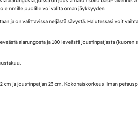
ä alarungosta, joissa on joustamaton solid base-rakenne. A
molemmille puolille voi valita oman jäykkyyden.
n ja on valittavissa neljästä sävystä. Halutessasi voit vaihtaa
ästä alarungosta ja 180 leveästä joustinpatjasta (kuoren sisä
uustakuu.
2 cm ja joustinpatjan 23 cm. Kokonaiskorkeus ilman petauspa