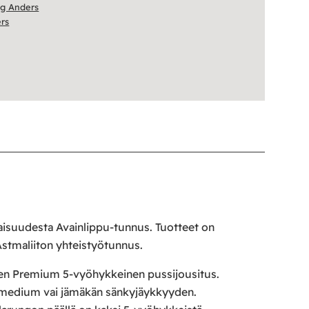
ng Anders
ers
aisuudesta Avainlippu-tunnus. Tuotteet on
 Astmaliiton yhteistyötunnus.
Eden Premium 5-vyöhykkeinen pussijousitus.
o medium vai jämäkän sänkyjäykkyyden.