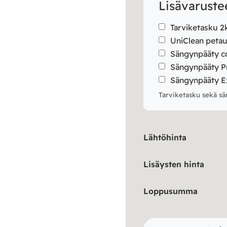
Lisävaruste
Tarviketasku 2
UniClean peta
Sängynpääty 
Sängynpääty 
Sängynpääty E
Tarviketasku sekä sä
Lähtöhinta
Lisäysten hinta
Loppusumma