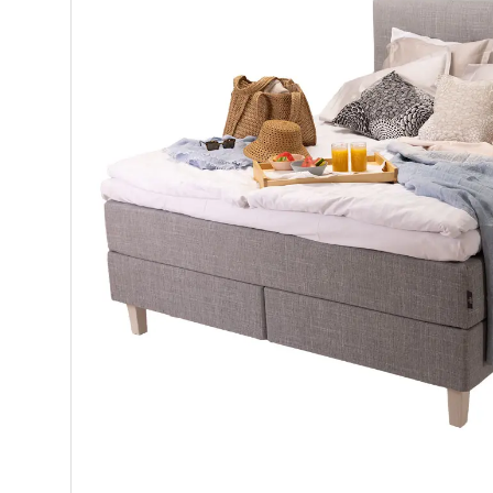
Makuuhuone
Pöydät ja tuolit
Säilytys
Työpöydät ja työtuolit
Matot
Ulkokalusteet
Valaisimet
Vuodesohvat
Senioreille