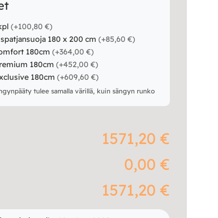
et
kpl
(
+100,80 €
)
uspatjansuoja 180 x 200 cm
(
+85,60 €
)
comfort 180cm
(
+364,00 €
)
Premium 180cm
(
+452,00 €
)
xclusive 180cm
(
+609,60 €
)
ngynpääty tulee samalla värillä, kuin sängyn runko
1571,20 €
0,00 €
1571,20 €