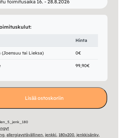
itu toimitusaika 16. - 28.8.2026
oimituskulut:
Hinta
(Joensuu tai Lieksa)
0€
e
99,90€
Lisää ostoskoriin
den_5_jenk_180
ängyt
ing
,
allergiaystävällinen
,
jenkki
,
180x200
,
jenkkisänky
,