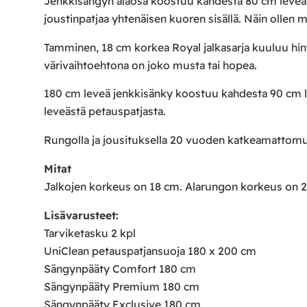
Jenkkisängyn alaosa koostuu kahdesta 80 cm leveäst
joustinpatjaa yhtenäisen kuoren sisällä. Näin ollen 
Tamminen, 18 cm korkea Royal jalkasarja kuuluu hintaa
värivaihtoehtona on joko musta tai hopea.
180 cm leveä jenkkisänky koostuu kahdesta 90 cm leve
leveästä petauspatjasta.
Rungolla ja jousituksella 20 vuoden katkeamattom
Mitat
Jalkojen korkeus on 18 cm. Alarungon korkeus on 2
Lisävarusteet:
Tarviketasku 2 kpl
UniClean petauspatjansuoja 180 x 200 cm
Sängynpääty Comfort 180 cm
Sängynpääty Premium 180 cm
Sängynpääty Exclusive 180 cm