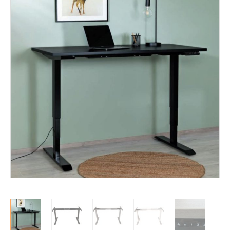
Mekanismituolit
Makuuhuone
Pöydät ja tuolit
Säilytys
Työpöydät ja työtuolit
Työtuolit
Työpöydät
Matot