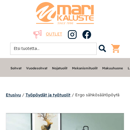
OUTLET
Sohvat
Vuodesohvat
Nojatuolit
Mekanismituolit
Makuuhuone
L
Etusivu
/
Työpöydät ja työtuolit
/ Ergo sähkösäätöpöytä
Sohvat
Nojatuolit