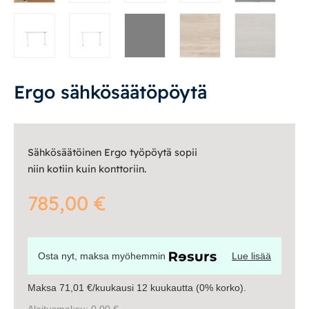
Ulkokalusteet
Valaisimet
Vuodesohvat
Ergo sähkösäätöpöytä
Senioreille
Sähkösäätöinen Ergo työpöytä sopii
|
|
Oma tili
Yhteystiedot
Ostoskori
niin kotiin kuin konttoriin.
785,00
€
Osta nyt, maksa myöhemmin
Lue lisää
Maksa 71,01 €/kuukausi 12 kuukautta (0% korko).
Aloitusmaksu: 0,00 €