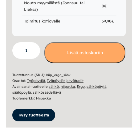
Nouto myymälästä (Joensuu tai
0€
Lieksa)
Toimitus kotiovelle
59,90€
Ergo
Lisää ostoskoriin
sähkösäätöpöytä
määrä
Tuotetunnus (SKU):
hiip_ergo_sähk
Osastot:
Työpöydät
,
Työpöydät ja työtuolit
Avainsanat tuotteelle
sähkö
,
hiipakka
,
Ergo
,
sähköpöytä
,
säätöpöytä
,
sähkösäädettävä
Tuotemerkki:
Hiipakka
Kysy tuotteesta