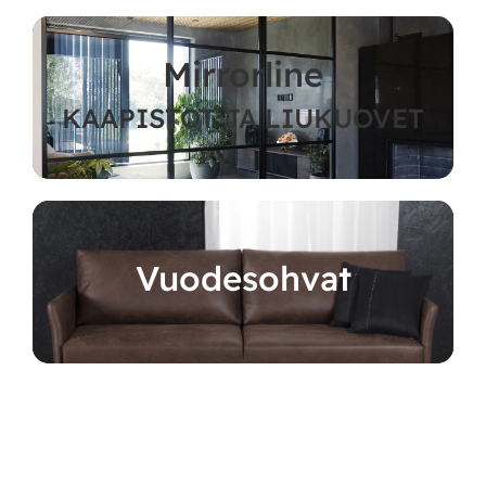
Mirrorline
KAAPISTOT JA LIUKUOVET
Vuodesohvat