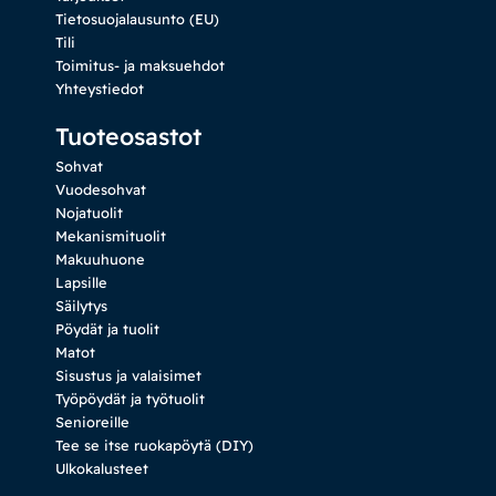
Tietosuojalausunto (EU)
Tili
Toimitus- ja maksuehdot
Yhteystiedot
Tuoteosastot
Sohvat
Vuodesohvat
Nojatuolit
Mekanismituolit
Makuuhuone
Lapsille
Säilytys
Pöydät ja tuolit
Matot
Sisustus ja valaisimet
Työpöydät ja työtuolit
Senioreille
Tee se itse ruokapöytä (DIY)
Ulkokalusteet