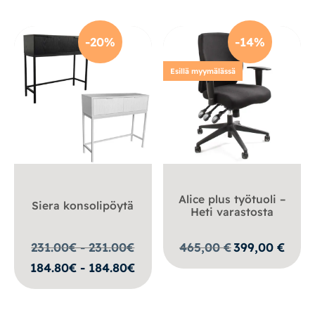
258,00 €.
219,00 €.
-20%
-14%
Esillä myymälässä
Alice plus työtuoli –
Siera konsolipöytä
Heti varastosta
Alkuperäinen
Nykyin
231.00€ - 231.00
€
465,00
€
399,00
€
hinta
hinta
184.80€ - 184.80€
oli:
on:
465,00 €.
399,00 