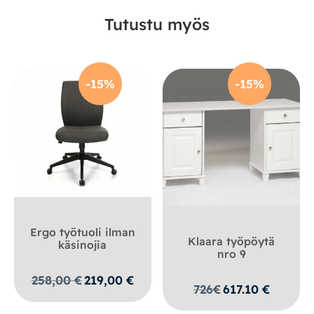
Tutustu myös
-15%
-15%
Ergo työtuoli ilman
Klaara työpöytä
käsinojia
nro 9
Alkuperäinen
Nykyinen
258,00
€
219,00
€
726
€
617.10
€
hinta
hinta
oli:
on: