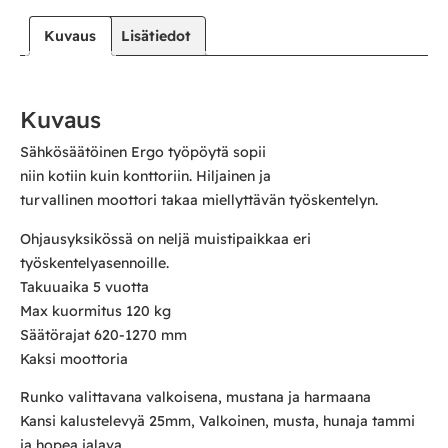
Kuvaus
Lisätiedot
Kuvaus
Sähkösäätöinen Ergo työpöytä sopii
niin kotiin kuin konttoriin. Hiljainen ja
turvallinen moottori takaa miellyttävän työskentelyn.
Ohjausyksikössä on neljä muistipaikkaa eri
työskentelyasennoille.
Takuuaika 5 vuotta
Max kuormitus 120 kg
Säätörajat 620-1270 mm
Kaksi moottoria
Runko valittavana valkoisena, mustana ja harmaana
Kansi kalustelevyä 25mm, Valkoinen, musta, hunaja tammi
ja hopea jalava