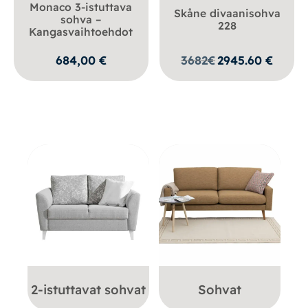
Monaco 3-istuttava
Skåne divaanisohva
sohva –
228
Kangasvaihtoehdot
684,00
€
3682
€
2945.60
€
2-istuttavat sohvat
Sohvat