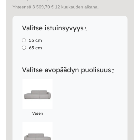
Yhteensä 3 569,70 € 12 kuukauden aikana.
Valitse istuinsyvyys
*
55 cm
65 cm
Valitse avopäädyn puolisuus
*
Vasen