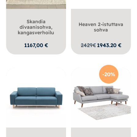
Skandia
Heaven 2-istuttava
divaanisohva,
sohva
kangasverhoilu
1167,00
€
2429
€
1943.20
€
-20%