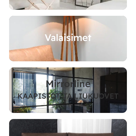
Valaisimet
Mirrorline
KAAPISTOT JA LIUKUOVET