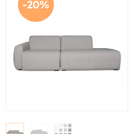
-20%
Mekanismituolit
Makuuhuone
Pöydät ja tuolit
Säilytys
Työpöydät ja työtuolit
Matot
Ulkokalusteet
Valaisimet