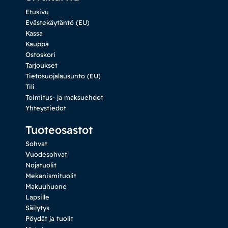
Etusivu
Evästekäytäntö (EU)
Kassa
Kauppa
Ostoskori
Tarjoukset
Tietosuojalausunto (EU)
Tili
Toimitus- ja maksuehdot
Yhteystiedot
Tuoteosastot
Sohvat
Vuodesohvat
Nojatuolit
Mekanismituolit
Makuuhuone
Lapsille
Säilytys
Pöydät ja tuolit