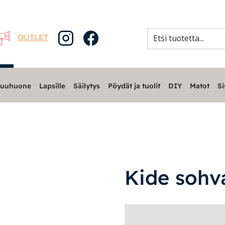
OUTLET
uuhuone
Lapsille
Säilytys
Pöydät ja tuolit
DIY
Matot
Si
Kide sohv