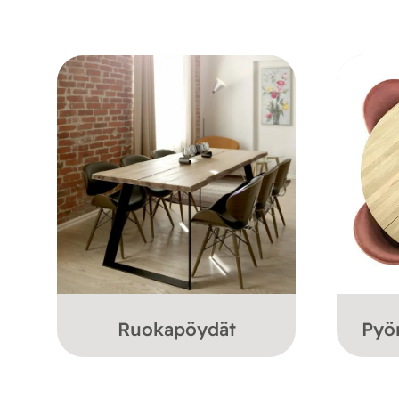
Ruokapöydät
Pyö