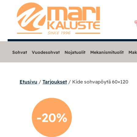
Sohvat
Vuodesohvat
Nojatuolit
Mekanismituolit
Mak
Etusivu
/
Tarjoukset
/ Kide sohvapöytä 60×120
Sohvat
Nojatuolit
-20%
Mekanismituolit