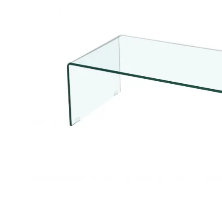
Makuuhuone
Pöydät ja tuolit
Ruokaryhmät
Penkit ja lankkupenkit
Tuolit
Ruokapöydät
Sohvapöydät
Säilytys
Työpöydät ja työtuolit
Matot