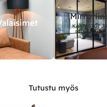
Mirrorlin
Valaisimet
KAAPISTOT J
LIUKUOVET
Tutustu myös