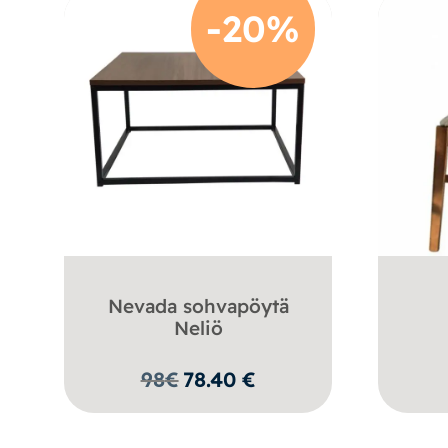
-20%
Nevada sohvapöytä
Neliö
98
€
78.40
€