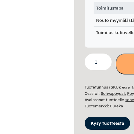
Toimitustapa
Nouto myymälästä 
Toimitus kotiovell
Kide
sohvapöytä
60x120
määrä
Tuotetunnus (SKU):
eure_k
Osastot:
Sohvapöydät
,
Pöy
Avainsanat tuotteelle
sohv
Tuotemerkki:
Eureka
Kysy tuotteesta