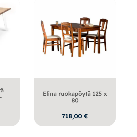
tä
Elina ruokapöytä 125 x
–
80
718,00
€