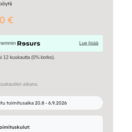
apöytä
0 €
öhemmin
Lue lisää
 12 kuukautta (0% korko).
kuukauden aikana.
itu toimitusaika 20.8 - 6.9.2026
oimituskulut: