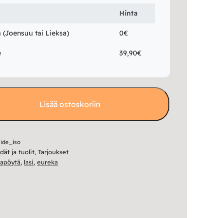
Hinta
(Joensuu tai Lieksa)
0€
e
39,90€
Lisää ostoskoriin
ide_iso
dät ja tuolit
,
Tarjoukset
apöytä
,
lasi
,
eureka