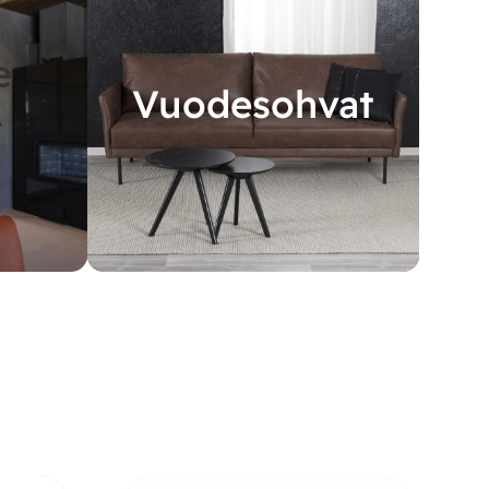
e
Vuodesohvat
A