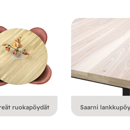
reät ruokapöydät
Saarni lankkupö