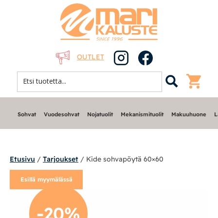
OUTLET
Sohvat
Vuodesohvat
Nojatuolit
Mekanismituolit
Makuuhuone
L
Etusivu
/
Tarjoukset
/ Kide sohvapöytä 60×60
Esillä myymälässä
Sohvat
-20%
Nojatuolit