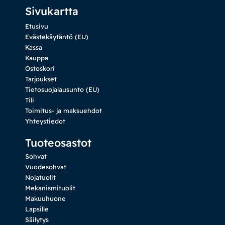
Sivukartta
Etusivu
Evästekäytäntö (EU)
Kassa
Kauppa
Ostoskori
Tarjoukset
Tietosuojalausunto (EU)
Tili
Toimitus- ja maksuehdot
Yhteystiedot
Tuoteosastot
Sohvat
Vuodesohvat
Nojatuolit
Mekanismituolit
Makuuhuone
Lapsille
Säilytys