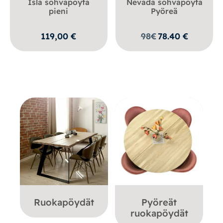
Isla sohvapöytä
Nevada sohvapöytä
pieni
Pyöreä
119,00
€
98
€
78.40
€
Ruokapöydät
Pyöreät
ruokapöydät