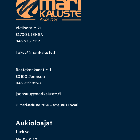
Pielisentie 21
81700 LIEKSA
045 235 7112
lieksa@marikaluste.fi
Raatekankaantie 1
80100 Joensuu
045 329 8298
joensuu@marikaluste.fi
© Mari-Kaluste 2026 – toteutus
Tovari
Aukioloajat
Lieksa
Ma-Pe 9-17