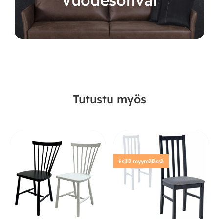
Vuodesohvat
Tutustu myös
Esillä myymälässä