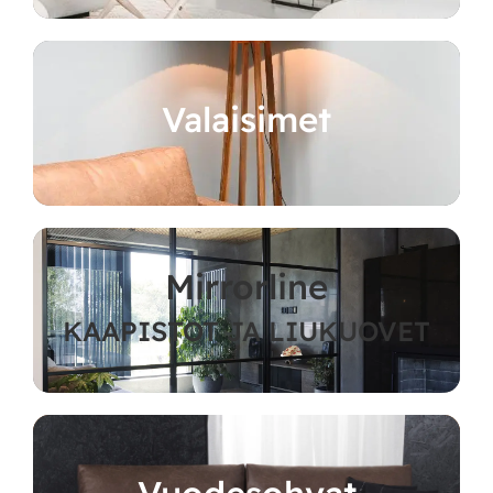
Valaisimet
Mirrorline
KAAPISTOT JA LIUKUOVET