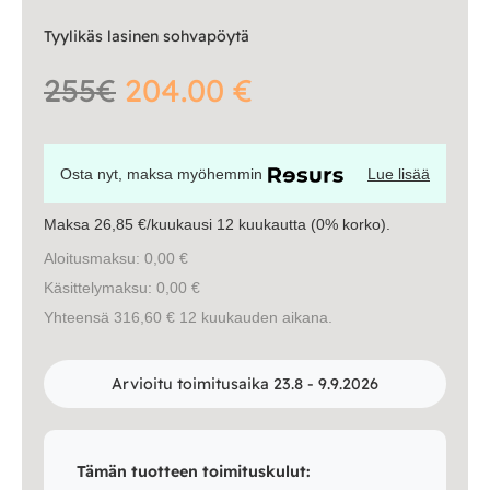
Työpöydät ja työtuolit
Tyylikäs lasinen sohvapöytä
Matot
255€
204.00 €
Ulkokalusteet
Osta nyt, maksa myöhemmin
Lue lisää
Valaisimet
Maksa 26,85 €/kuukausi 12 kuukautta (0% korko).
Vuodesohvat
Aloitusmaksu: 0,00 €
Käsittelymaksu: 0,00 €
Senioreille
Yhteensä 316,60 € 12 kuukauden aikana.
Arvioitu toimitusaika 23.8 - 9.9.2026
|
|
Oma tili
Yhteystiedot
Ostoskori
Tämän tuotteen toimituskulut: