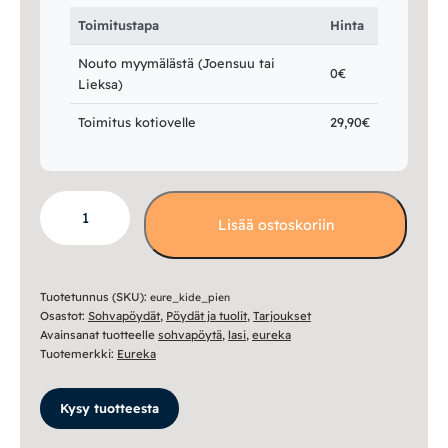
Toimitustapa
Hinta
Nouto myymälästä (Joensuu tai
0€
Lieksa)
Toimitus kotiovelle
29,90€
Kide
Lisää ostoskoriin
sohvapöytä
60x60
määrä
Tuotetunnus (SKU):
eure_kide_pien
Osastot:
Sohvapöydät
,
Pöydät ja tuolit
,
Tarjoukset
Avainsanat tuotteelle
sohvapöytä
,
lasi
,
eureka
Tuotemerkki:
Eureka
Kysy tuotteesta