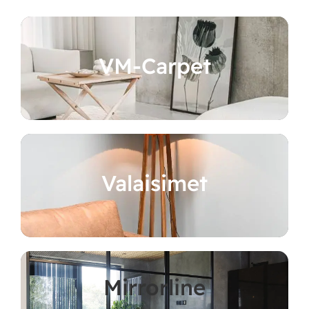
VM-Carpet
Valaisimet
Mirrorline