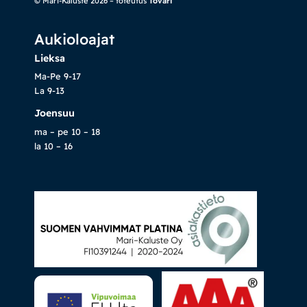
© Mari-Kaluste 2026 – toteutus
Tovari
Aukioloajat
Lieksa
Ma-Pe 9-17
La 9-13
Joensuu
ma – pe 10 – 18
la 10 – 16