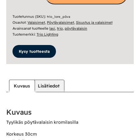
mattamusta/kromilasi
määrä
Tuotetunnus (SKU):
trio_lore_pöva
Osastot:
Valaisimet
,
Pöytävalaisimet
,
Sisustus ja valaisimet
Avainsanat tuotteelle
lasi
,
trio
,
pöytävalaisin
Tuotemerkki:
Trio Lighting
Kysy tuotteesta
Kuvaus
Lisätiedot
Kuvaus
Tyylikäs pöytävalaisin kromilasilla
Korkeus 30cm