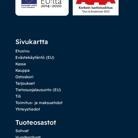
Sivukartta
Etusivu
Evästekäytäntö (EU)
Kassa
Kauppa
Ostoskori
Tarjoukset
Tietosuojalausunto (EU)
Tili
Toimitus- ja maksuehdot
Yhteystiedot
Tuoteosastot
Sohvat
Vuodesohvat