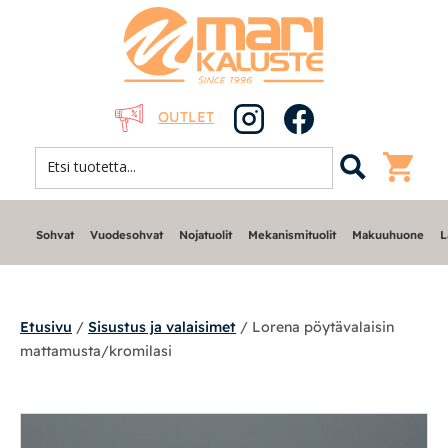
OUTLET
Sohvat
Vuodesohvat
Nojatuolit
Mekanismituolit
Makuuhuone
L
Etusivu
/
Sisustus ja valaisimet
/ Lorena pöytävalaisin
mattamusta/kromilasi
Sohvat
Nojatuolit