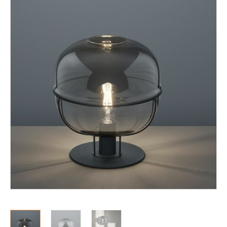
Mekanismituolit
Makuuhuone
Pöydät ja tuolit
Säilytys
Työpöydät ja työtuolit
Matot
Ulkokalusteet
Valaisimet