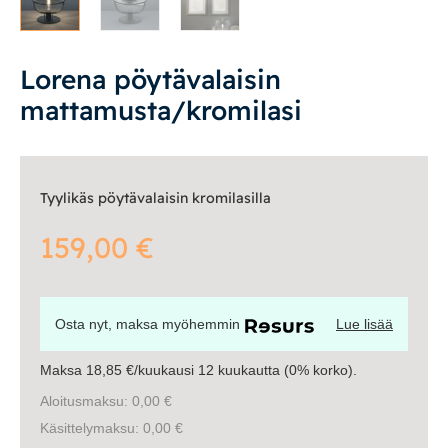
Vuodesohvat
Lorena pöytävalaisin
Senioreille
mattamusta/kromilasi
|
|
Oma tili
Yhteystiedot
Ostoskori
Tyylikäs pöytävalaisin kromilasilla
159,00
€
Osta nyt, maksa myöhemmin
Lue lisää
Maksa 18,85 €/kuukausi 12 kuukautta (0% korko).
Aloitusmaksu: 0,00 €
Käsittelymaksu: 0,00 €