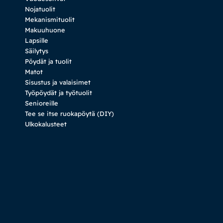
Nojatuolit
Mekanismituolit
Makuuhuone
Lapsille
Säilytys
Pöydät ja tuolit
Matot
Sisustus ja valaisimet
Työpöydät ja työtuolit
Senioreille
Tee se itse ruokapöytä (DIY)
Ulkokalusteet