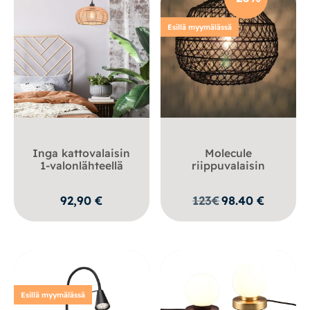
Esillä myymälässä
Inga kattovalaisin
Molecule
1-valonlähteellä
riippuvalaisin
92,90
€
123
€
98.40
€
Esillä myymälässä