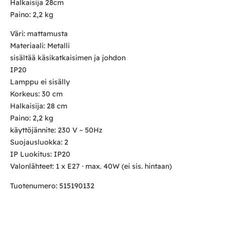
Halkaisija 28cm
Paino: 2,2 kg
Väri: mattamusta
Materiaali: Metalli
sisältää käsikatkaisimen ja johdon
IP20
Lamppu ei sisälly
Korkeus: 30 cm
Halkaisija: 28 cm
Paino: 2,2 kg
käyttöjännite: 230 V ~ 50Hz
Suojausluokka: 2
IP Luokitus: IP20
Valonlähteet: 1 x E27 · max. 40W (ei sis. hintaan)
Tuotenumero: 515190132