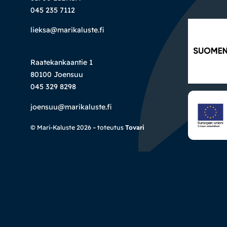
045 235 7112
lieksa@marikaluste.fi
Raatekankaantie 1
80100 Joensuu
045 329 8298
joensuu@marikaluste.fi
© Mari-Kaluste 2026 – toteutus
Tovari