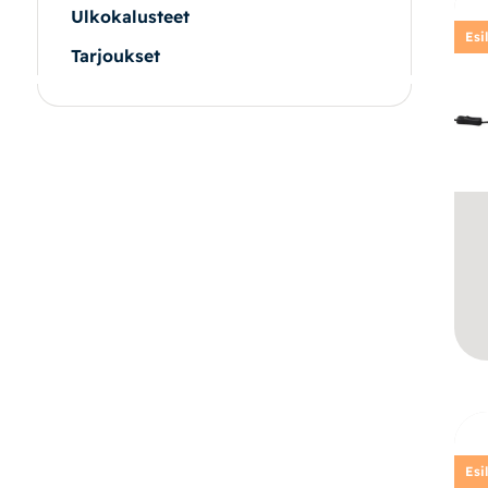
Ulkokalusteet
Esi
Tarjoukset
|
|
Oma tili
Yhteystiedot
Ostoskori
Esi