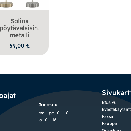
Solina
pöytävalaisin,
metalli
59,00
€
Sivukart
oajat
Etusivu
Joensuu
Evästekäytänt
ma – pe 10 – 18
Kassa
la 10 – 16
Kauppa
Ostoskori