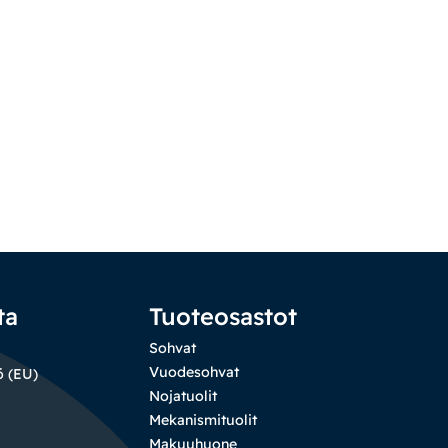
ta
Tuoteosastot
Sohvat
Vuodesohvat
ö (EU)
Nojatuolit
Mekanismituolit
Makuuhuone