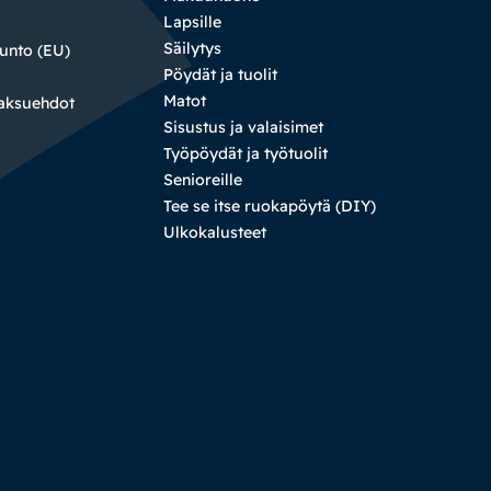
Lapsille
Säilytys
sunto (EU)
Pöydät ja tuolit
Matot
maksuehdot
Sisustus ja valaisimet
Työpöydät ja työtuolit
Senioreille
Tee se itse ruokapöytä (DIY)
Ulkokalusteet