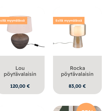
sillä myymälässä
Esillä myymälässä
Lou
Rocka
pöytävalaisin
pöytävalaisin
120,00
€
83,00
€