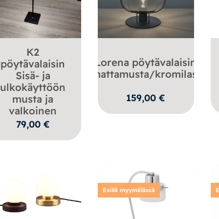
K2
Lorena pöytävalaisin
pöytävalaisin
mattamusta/kromilasi
Sisä- ja
ulkokäyttöön
159,00
€
musta ja
valkoinen
79,00
€
Esillä myymälässä
E