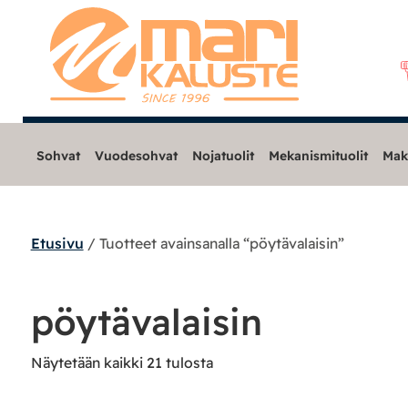
Sohvat
Vuodesohvat
Nojatuolit
Mekanismituolit
Mak
Etusivu
/ Tuotteet avainsanalla “pöytävalaisin”
Sohvat
Nojatuolit
pöytävalaisin
Mekanismituolit
Näytetään kaikki 21 tulosta