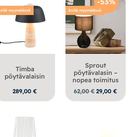
-53%
sillä myymälässä
Esillä myymälässä
Sprout
Timba
pöytävalasin –
pöytävalaisin
nopea toimitus
Alkuperäinen
Nykyinen
289,00
€
62,00
€
29,00
€
hinta
hinta
oli:
on:
62,00 €.
29,00 €.