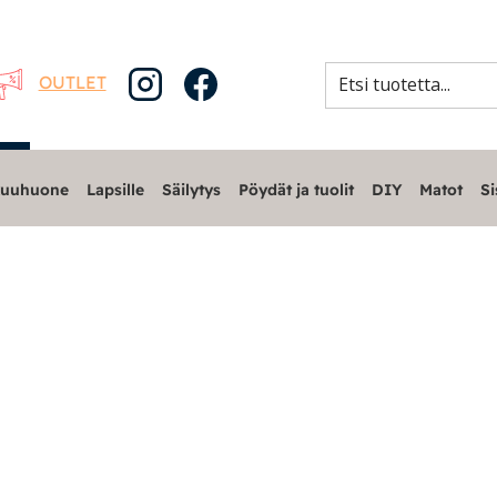
OUTLET
uuhuone
Lapsille
Säilytys
Pöydät ja tuolit
DIY
Matot
Si