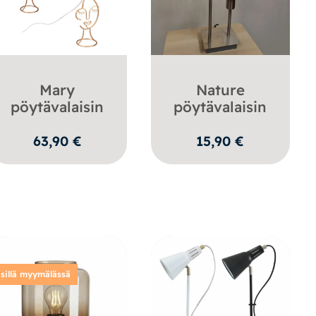
Mary
Nature
pöytävalaisin
pöytävalaisin
63,90
€
15,90
€
sillä myymälässä