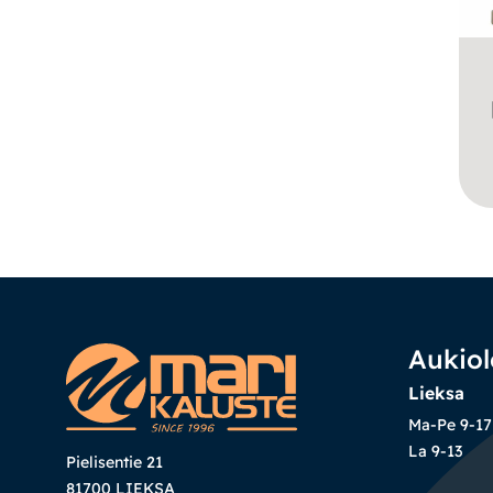
Aukiol
Lieksa
Ma-Pe 9-17
La 9-13
Pielisentie 21
81700 LIEKSA