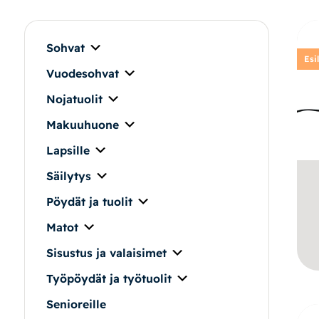
Makuuhuone
Pöydät ja tuolit
Sohvat
Esi
Vuodesohvat
Säilytys
Nojatuolit
Työpöydät ja työtuolit
Makuuhuone
Lapsille
Matot
Säilytys
Ulkokalusteet
Pöydät ja tuolit
Matot
Valaisimet
Sisustus ja valaisimet
Vuodesohvat
Työpöydät ja työtuolit
Senioreille
Senioreille