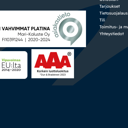
Tarjoukset
Tietosuojalau
Tili
Toimitus- ja 
Yhteystiedot