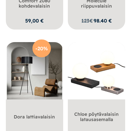
Comfort 2080
Molecule
kohdevalaisin
riippuvalaisin
59,00
€
123
€
98.40
€
-20%
Chloe pöytävalaisin
Dora lattiavalaisin
latausasemalla