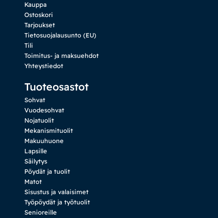
Kauppa
Ostoskori
Tarjoukset
Tietosuojalausunto (EU)
Tili
Toimitus- ja maksuehdot
Yhteystiedot
Tuoteosastot
Sohvat
Vuodesohvat
Nojatuolit
Mekanismituolit
Makuuhuone
Lapsille
Säilytys
Pöydät ja tuolit
Matot
Sisustus ja valaisimet
Työpöydät ja työtuolit
Senioreille