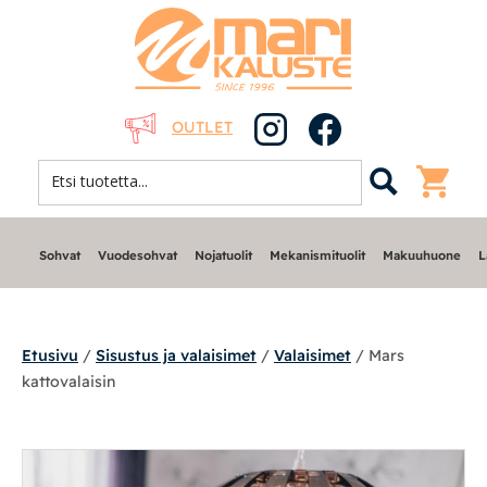
OUTLET
Sohvat
Vuodesohvat
Nojatuolit
Mekanismituolit
Makuuhuone
L
Etusivu
/
Sisustus ja valaisimet
/
Valaisimet
/ Mars
kattovalaisin
Sohvat
Nojatuolit