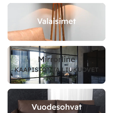
Valaisimet
Mirrorline
KAAPISTOT JA LIUKUOVET
Vuodesohvat