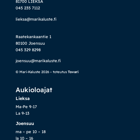
81700 LIEKSA
045 235 7112
lieksa@marikaluste.fi
Raatekankaantie 1
80100 Joensuu
045 329 8298
joensuu@marikaluste.fi
© Mari-Kaluste 2026 – toteutus
Tovari
Aukioloajat
Lieksa
Ma-Pe 9-17
La 9-13
Joensuu
ma – pe 10 – 18
la 10 – 16