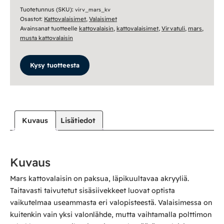
Tuotetunnus (SKU):
virv_mars_kv
Osastot:
Kattovalaisimet
,
Valaisimet
Avainsanat tuotteelle
kattovalaisin
,
kattovalaisimet
,
Virvatuli
,
mars
,
musta kattovalaisin
Kysy tuotteesta
Kuvaus
Lisätiedot
Kuvaus
Mars kattovalaisin on paksua, läpikuultavaa akryyliä.
Taitavasti taivutetut sisäsiivekkeet luovat optista
vaikutelmaa useammasta eri valopisteestä. Valaisimessa on
kuitenkin vain yksi valonlähde, mutta vaihtamalla polttimon