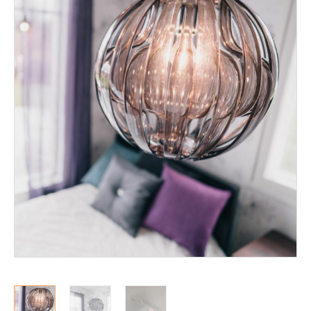
Mekanismituolit
Makuuhuone
Pöydät ja tuolit
Säilytys
Työpöydät ja työtuolit
Matot
Ulkokalusteet
Valaisimet