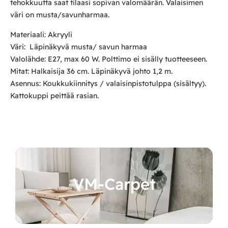
tehokkuutta saat tilaasi sopivan valomäärän. Valaisimen
väri on musta/savunharmaa.
Materiaali: Akryyli
Väri: Läpinäkyvä musta/ savun harmaa
Valolähde: E27, max 60 W. Polttimo ei sisälly tuotteeseen.
Mitat: Halkaisija 36 cm. Läpinäkyvä johto 1,2 m.
Asennus: Koukkukiinnitys / valaisinpistotulppa (sisältyy).
Kattokuppi peittää rasian.
VM-Carpet