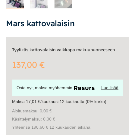
Vuodesohvat
Mars kattovalaisin
Senioreille
|
|
Oma tili
Yhteystiedot
Ostoskori
Tyylikäs kattovalaisin vaikkapa makuuhuoneeseen
137,00
€
Osta nyt, maksa myöhemmin
Lue lisää
Maksa 17,01 €/kuukausi 12 kuukautta (0% korko).
Aloitusmaksu: 0,00 €
Käsittelymaksu: 0,00 €
Yhteensä 198,60 € 12 kuukauden aikana.