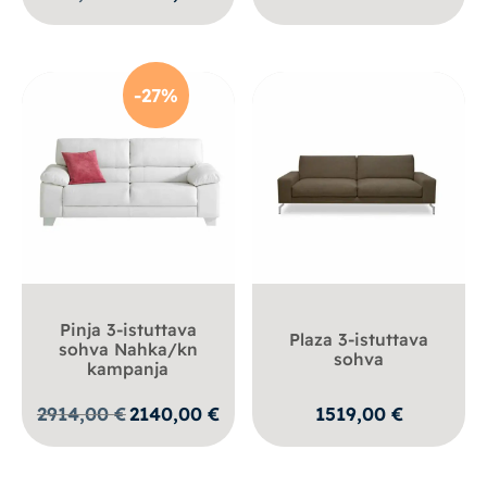
hinta
hinta
oli:
on:
1691,00 €.
1304,00 €.
-27%
Pinja 3-istuttava
Plaza 3-istuttava
sohva Nahka/kn
sohva
kampanja
Alkuperäinen
Nykyinen
2914,00
€
2140,00
€
1519,00
€
hinta
hinta
oli:
on:
2914,00 €.
2140,00 €.