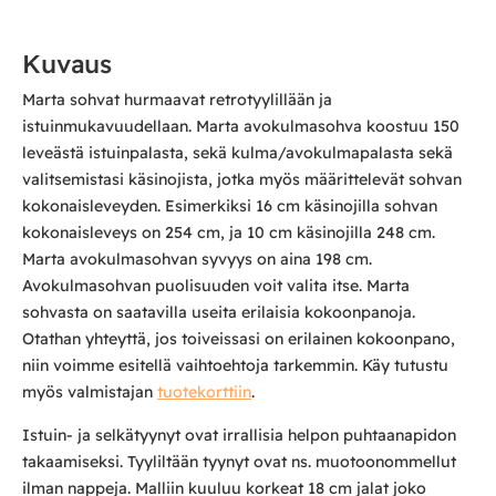
Kuvaus
Marta sohvat hurmaavat retrotyylillään ja
istuinmukavuudellaan. Marta avokulmasohva koostuu 150
leveästä istuinpalasta, sekä kulma/avokulmapalasta sekä
valitsemistasi käsinojista, jotka myös määrittelevät sohvan
kokonaisleveyden. Esimerkiksi 16 cm käsinojilla sohvan
kokonaisleveys on 254 cm, ja 10 cm käsinojilla 248 cm.
Marta avokulmasohvan syvyys on aina 198 cm.
Avokulmasohvan puolisuuden voit valita itse. Marta
sohvasta on saatavilla useita erilaisia kokoonpanoja.
Otathan yhteyttä, jos toiveissasi on erilainen kokoonpano,
niin voimme esitellä vaihtoehtoja tarkemmin. Käy tutustu
myös valmistajan
tuotekorttiin
.
Istuin- ja selkätyynyt ovat irrallisia helpon puhtaanapidon
takaamiseksi. Tyyliltään tyynyt ovat ns. muotoonommellut
ilman nappeja. Malliin kuuluu korkeat 18 cm jalat joko