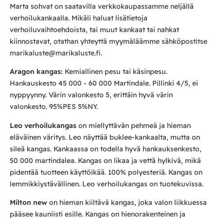
Marta sohvat on saatavilla verkkokaupassamme neljällä
verhoilukankaalla. Mikäli haluat lisätietoja
verhoiluvaihtoehdoista, tai muut kankaat tai nahkat
kiinnostavat, otathan yhteyttä myymäläämme sähköpostitse
marikaluste@marikaluste.fi.
Aragon kangas:
Kemiallinen pesu tai käsinpesu.
Hankauskesto 45 000 - 60 000 Martindale. Pillinki 4/5, ei
nyppyynny. Värin valonkesto 5, erittäin hyvä värin
valonkesto. 95%PES 5%NY.
Leo verhoilukangas
on miellyttävän pehmeä ja hieman
eläväinen väritys. Leo näyttää buklee-kankaalta, mutta on
sileä kangas. Kankaassa on todella hyvä hankauksenkesto,
50 000 martindalea. Kangas on likaa ja vettä hylkivä, mikä
pidentää tuotteen käyttöikää. 100% polyesteriä. Kangas on
lemmikkiystävällinen. Leo verhoilukangas on tuotekuvissa.
Milton new
on hieman kiiltävä kangas, joka valon liikkuessa
pääsee kauniisti esille. Kangas on hienorakenteinen ja