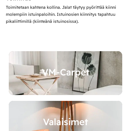
Toimitetaan kahtena kollina. Jalat täytyy pyörittää kiinni
molempiin istuinpaloihin. Istuinosien kiinnitys tapahtuu
pikaliittimillä (kiinteänä istuinosissa).
VM-Carpet
Valaisimet