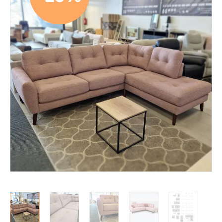
Löhösohvat
Avo- ja kulmasohvat
2-istuttavat sohvat
3-istuttavat sohvat
Divaanisohvat
Sohvan hoitoaineet
Nojatuolit
Mekanismituolit
Makuuhuone
Pöydät ja tuolit