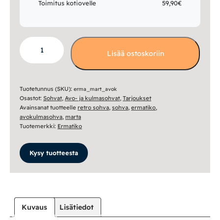
Toimitus kotiovelle
59,90€
Marta
Lisää ostoskoriin
avokulmasohva
määrä
Tuotetunnus (SKU):
erma_mart_avok
Osastot:
Sohvat
,
Avo- ja kulmasohvat
,
Tarjoukset
Avainsanat tuotteelle
retro sohva
,
sohva
,
ermatiko
,
avokulmasohva
,
marta
Tuotemerkki:
Ermatiko
Kysy tuotteesta
Kuvaus
Lisätiedot