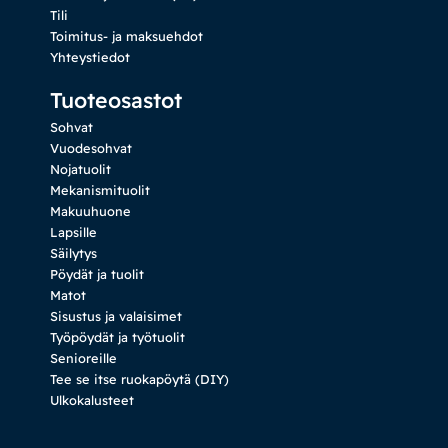
Tili
Toimitus- ja maksuehdot
Yhteystiedot
Tuoteosastot
Sohvat
Vuodesohvat
Nojatuolit
Mekanismituolit
Makuuhuone
Lapsille
Säilytys
Pöydät ja tuolit
Matot
Sisustus ja valaisimet
Työpöydät ja työtuolit
Senioreille
Tee se itse ruokapöytä (DIY)
Ulkokalusteet