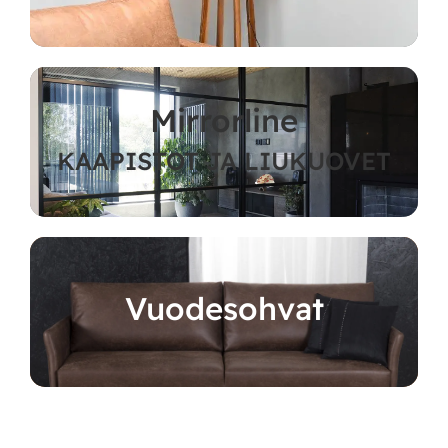
Mirrorline
KAAPISTOT JA LIUKUOVET
Vuodesohvat