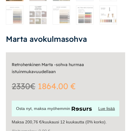
Säilytys
Työpöydät ja työtuolit
Marta avokulmasohva
Matot
Ulkokalusteet
Retrohenkinen Marta -sohva hurmaa
istuinmukavuudellaan
Valaisimet
2330€
1864.00 €
Vuodesohvat
Senioreille
Osta nyt, maksa myöhemmin
Lue lisää
Maksa 200,76 €/kuukausi 12 kuukautta (0% korko).
|
|
Oma tili
Yhteystiedot
Ostoskori
Aloitusmaksu: 0,00 €