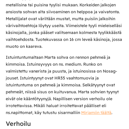
metallisina tai puisina tyylisi mukaan. Korkeiden jalkojen
ansiosta sohvan alta siivoaminen on helppoa ja vaivatonta.
Metallijalat ovat väriltään mustat, mutta puisiin jalkoihin
värivaihtoehtoja löytyy useita. Viimeistele tyyli mieleiselläsi
käsinojalla, jonka pääset valitsemaan kolmesta tyylikkäästä
vaihtoehdosta. Tuotekuvassa on 16 cm leveä käsinoja, jossa
muoto on kaareva.
Istuintuntumaltaan Marta sohva on rennon pehmeä ja
kimmoisa. Istuinsyvyys on ns. medium. Runko on
valmistettu vanerista ja puusta, ja istuinosissa on Nosag-
jouset. Istuintyynyt ovat HR35 vaahtomuovia ja
istuintuntuma on pehmeä ja kimmoisa. Selkätyynyt ovat
pehmeät, niissä sisus on kuituvanua. Marta sohvien tyynyt
eivät ole kääntötyynyjä. Napillisen version verhoilu ole
irrotettavissa. Mikäli haluat irroitettavat päälliset eli
ns.napittomat, käy tutustu sisarmalliin
Mirjamiin täältä
.
Verhoilu