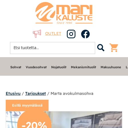
OUTLET
Sohvat
Vuodesohvat
Nojatuolit
Mekanismituolit
Makuuhuone
L
Etusivu
/
Tarjoukset
/ Marta avokulmasohva
Esillä myymälässä
Sohvat
Modulisohvat
-20%