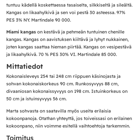
tuntuu kädellä koskettaessa tasaiselta, silkkiseltä ja sileältä.
Kangas on likaahylkivä ja sen voi pestä 30 asteessa. 97%
PES 3% NY. Martindale 90 000.
Miami kangas
on kestävä ja pehmeän tuntuinen chenille
kangas. Kangas on aavistuksen kiiltävä ja lyhyt nukkainen,
joten kangas saattaa hieman piirtää. Kangas on vesipestävä
ja likaahylkivä. 70 % PES 30% VI. Martindale 85 000.
Mittatiedot
Kokonaisleveys 254 tai 248 cm riippuen käsinojasta ja
sohvan kokonaiskorkeus 90 cm. Runkosyvyys 88 cm,
divaaniosan kokonaissyvyys on 198 cm. Istuinkorkeus on
50 cm ja istuinsyvyys 56 cm.
Marta sohvasta on saatavilla myös useita erilaisia
kokoonpanoja. Otathan yhteyttä, jos toiveissasi on erilainen
kokoonpano, niin voimme esitellä vaihtoehtoja tarkemmin.
Toimitus