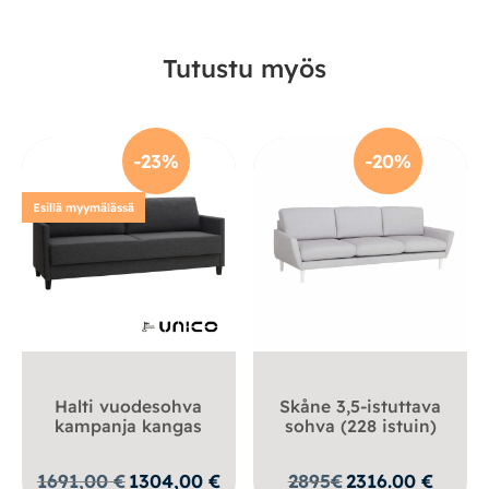
Tutustu myös
-23%
-20%
Esillä myymälässä
Halti vuodesohva
Skåne 3,5-istuttava
kampanja kangas
sohva (228 istuin)
Alkuperäinen
Nykyinen
1691,00
€
1304,00
€
2895
€
2316.00
€