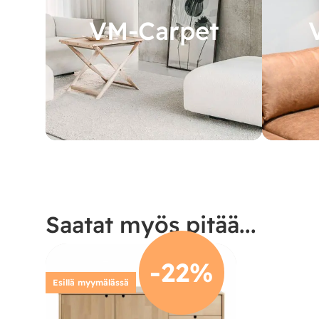
VM-Carpet
Saatat myös pitää...
-22%
Esillä myymälässä