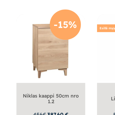
-15%
Esillä my
Niklas kaappi 50cm nro
L
1.2
456
€
387.60
€