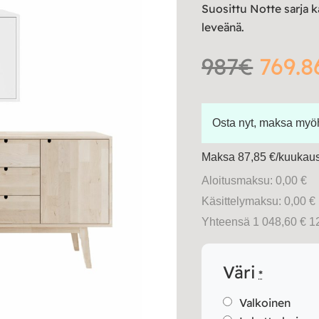
Suosittu Notte sarja 
leveänä.
987€
769.8
Osta nyt, maksa my
Maksa 87,85 €/kuukausi
Aloitusmaksu: 0,00 €
Käsittelymaksu: 0,00 €
Yhteensä 1 048,60 € 1
Väri
*
Valkoinen