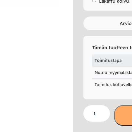
Lakattu koivu
Arvio
Tämän tuotteen t
Toimitustapa
Nouto myymälästä 
Toimitus kotiovell
Notte
senkki
160cm
määrä