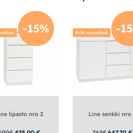
-15%
-1
ymälässä
Esillä myymälässä
ine lipasto nro 2
Line senkki nro
500
€
425.00
€
762
€
647.70
€