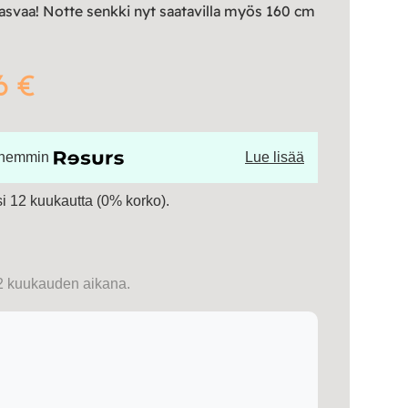
kasvaa! Notte senkki nyt saatavilla myös 160 cm
6 €
öhemmin
Lue lisää
 12 kuukautta (0% korko).
2 kuukauden aikana.