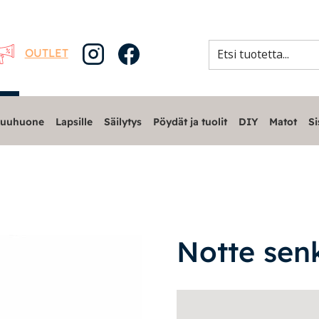
OUTLET
uuhuone
Lapsille
Säilytys
Pöydät ja tuolit
DIY
Matot
Si
Notte sen