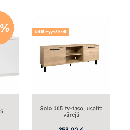
5%
Esillä myymälässä
Solo 165 tv-taso, useita
 5
värejä
259,00
€