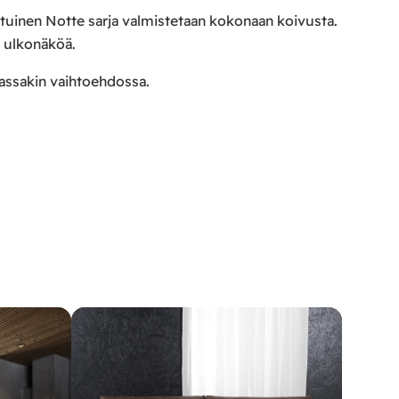
tuinen Notte sarja valmistetaan kokonaan koivusta.
n ulkonäköä.
massakin vaihtoehdossa.