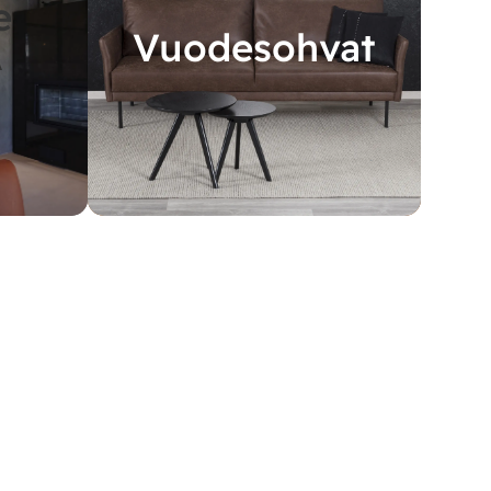
e
Vuodesohvat
A