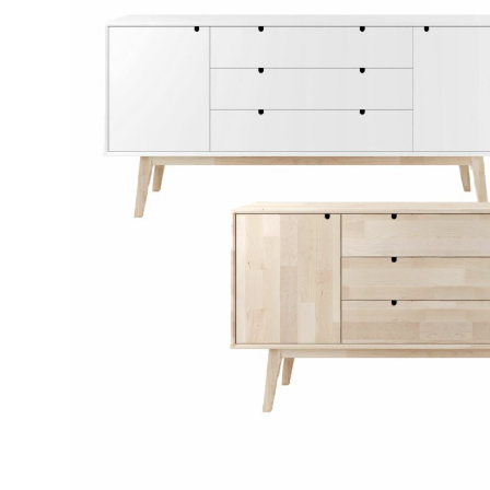
Makuuhuone
Pöydät ja tuolit
Säilytys
Hyllyt
Kaapit
Komerot
Laatikostot
Vitriinit
Tasot
Senkit
Työpöydät ja työtuolit