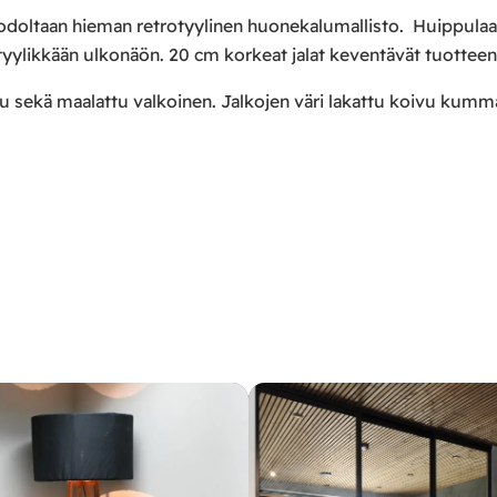
odoltaan hieman retrotyylinen huonekalumallisto. Huippulaa
 tyylikkään ulkonäön. 20 cm korkeat jalat keventävät tuottee
ivu sekä maalattu valkoinen. Jalkojen väri lakattu koivu kum