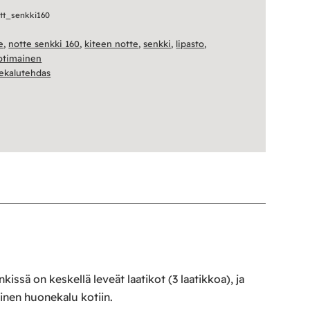
ott_senkki160
e
,
notte senkki 160
,
kiteen notte
,
senkki
,
lipasto
,
otimainen
ekalutehdas
sä on keskellä leveät laatikot (3 laatikkoa), ja
linen huonekalu kotiin.