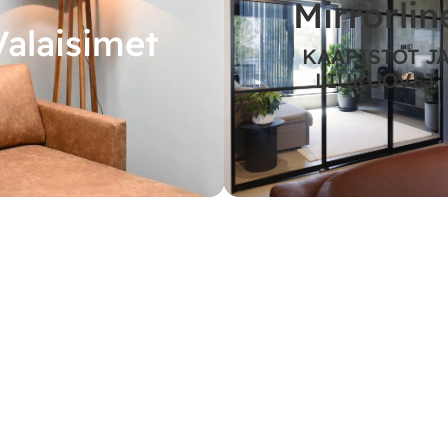
Mirrorlin
Valaisimet
KAAPISTOT J
LIUKUOVET