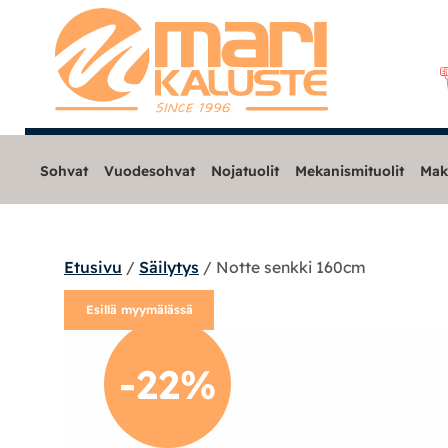
Sohvat
Vuodesohvat
Nojatuolit
Mekanismituolit
Mak
Etusivu
/
Säilytys
/ Notte senkki 160cm
Sohvat
Esillä myymälässä
Nojatuolit
-22%
Mekanismituolit