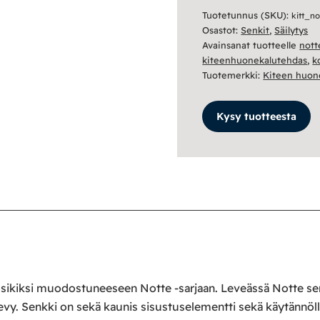
Tuotetunnus (SKU):
kitt_n
Osastot:
Senkit
,
Säilytys
Avainsanat tuotteelle
nott
kiteenhuonekalutehdas
,
k
Tuotemerkki:
Kiteen huon
Kysy tuotteesta
ikiksi muodostuneeseen Notte -sarjaan. Leveässä Notte senkis
levy. Senkki on sekä kaunis sisustuselementti sekä käytännöl