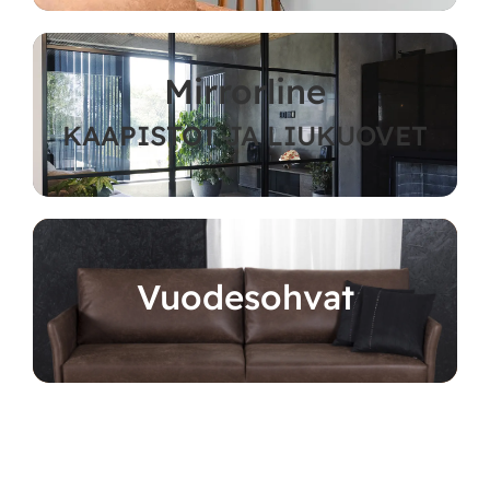
Mirrorline
KAAPISTOT JA LIUKUOVET
Vuodesohvat