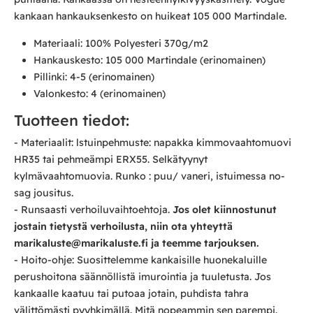
kankaan hankauksenkesto on huikeat 105 000 Martindale.
Materiaali: 100% Polyesteri 370g/m2
Hankauskesto: 105 000 Martindale (erinomainen)
Pillinki: 4-5 (erinomainen)
Valonkesto: 4 (erinomainen)
Tuotteen tiedot:
- Materiaalit: lstuinpehmuste: napakka kimmovaahtomuovi
HR35 tai pehmeämpi ERX55. Selkätyynyt
kylmävaahtomuovia. Runko : puu/ vaneri, istuimessa no-
sag jousitus.
- Runsaasti verhoiluvaihtoehtoja.
Jos olet kiinnostunut
jostain tietystä verhoilusta, niin ota yhteyttä
marikaluste@marikaluste.fi ja teemme tarjouksen.
- Hoito-ohje: Suosittelemme kankaisille huonekaluille
perushoitona säännöllistä imurointia ja tuuletusta. Jos
kankaalle kaatuu tai putoaa jotain, puhdista tahra
välittömästi pyyhkimällä. Mitä nopeammin sen parempi.