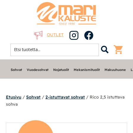
OUTLET
Sohvat
Vuodesohvat
Nojatuolit
Mekanismituolit
Makuuhuone
L
Etusivu
/
Sohvat
/
2-istuttavat sohvat
/ Rico 2,5 istuttava
sohva
Sohvat
Nojatuolit