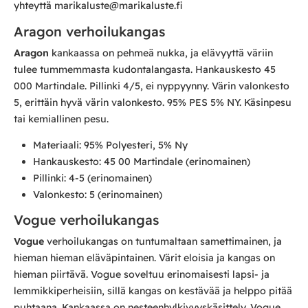
yhteyttä marikaluste@marikaluste.fi
Aragon verhoilukangas
Aragon
kankaassa on pehmeä nukka, ja elävyyttä väriin
tulee tummemmasta kudontalangasta. Hankauskesto 45
000 Martindale. Pillinki 4/5, ei nyppyynny. Värin valonkesto
5, erittäin hyvä värin valonkesto. 95% PES 5% NY. Käsinpesu
tai kemiallinen pesu.
Materiaali: 95% Polyesteri, 5% Ny
Hankauskesto: 45 00 Martindale (erinomainen)
Pillinki: 4-5 (erinomainen)
Valonkesto: 5 (erinomainen)
Vogue verhoilukangas
Vogue
verhoilukangas on tuntumaltaan samettimainen, ja
hieman hieman eläväpintainen. Värit eloisia ja kangas on
hieman piirtävä. Vogue soveltuu erinomaisesti lapsi- ja
lemmikkiperheisiin, sillä kangas on kestävää ja helppo pitää
puhtaana. Kankaassa on nesteenhylkivyyskäsittely. Vogue