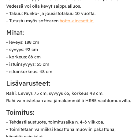
Vedessä voi olla kevyt saippualiuos.
- Takuu: Runko- ja jousistotakuu 10 vuotta.
- Tutustu myös softcaren
hoito-ainesettiin.
Mitat:
- leveys: 188 cm
- syvyys: 92 cm
- korkeus: 86 cm
- istuinsyvyys: 55 cm
- istuinkorkeus: 48 cm
Lisävarusteet:
Rahi:
Leveys 75 cm, syvyys 65, korkeus 48 cm.
Rahi valmistetaan aina jämäkämmällä HR35 vaahtomuovilla.
Toimitus:
- Tehdastilaustuote, toimitusaika n. 4-6 viikkoa.
- Toimitetaan valmiiksi kasattuna muoviin pakattuna,
kiinnität vain jalat.