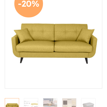
-20%
Mekanismituolit
Makuuhuone
Pöydät ja tuolit
Säilytys
Työpöydät ja työtuolit
Matot
Ulkokalusteet
Valaisimet