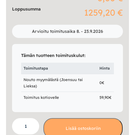
Loppusumma
1259,20 €
Arvioitu toimitusaika 8. - 23.9.2026
Tämän tuotteen toimituskulut:
Toimitustapa
Hinta
Nouto myymälästä (Joensuu tai
0€
Lieksa)
Toimitus kotiovelle
59,90€
Rico
Lisää ostoskoriin
2,5