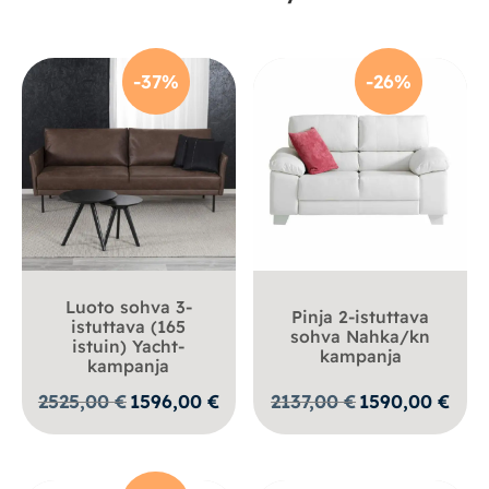
-37%
-26%
Luoto sohva 3-
Pinja 2-istuttava
istuttava (165
sohva Nahka/kn
istuin) Yacht-
kampanja
kampanja
Alkuperäinen
Nykyinen
Alkuperäinen
Nykyi
2525,00
€
1596,00
€
2137,00
€
1590,00
€
hinta
hinta
hinta
hinta
oli:
on:
oli:
on:
2525,00 €.
1596,00 €.
2137,00 €.
1590,0