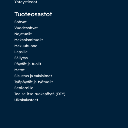
Yhteystiedot
Tuoteosastot
Sohvat
Vuodesohvat
Nojatuolit
Mekanismituolit
Makuuhuone
Lapsille
Säilytys
Pöydät ja tuolit
Matot
Sisustus ja valaisimet
Työpöydät ja työtuolit
Senioreille
Tee se itse ruokapöytä (DIY)
Ulkokalusteet