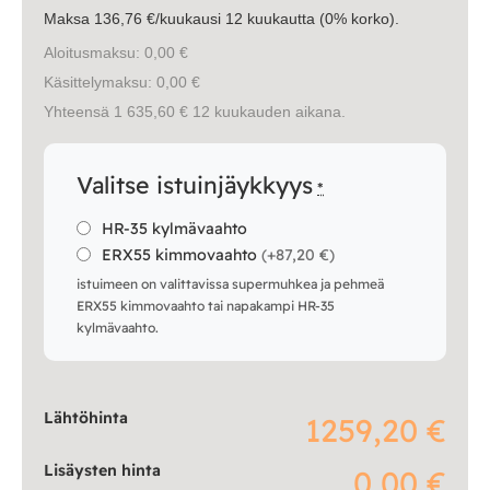
Maksa 136,76 €/kuukausi 12 kuukautta (0% korko).
Aloitusmaksu: 0,00 €
Käsittelymaksu: 0,00 €
Yhteensä 1 635,60 € 12 kuukauden aikana.
Valitse istuinjäykkyys
*
HR-35 kylmävaahto
ERX55 kimmovaahto
(
+87,20 €
)
istuimeen on valittavissa supermuhkea ja pehmeä
ERX55 kimmovaahto tai napakampi HR-35
kylmävaahto.
Lähtöhinta
1259,20 €
Lisäysten hinta
0,00 €