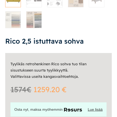
Vuodesohvat
Senioreille
Rico 2,5 istuttava sohva
|
|
Oma tili
Yhteystiedot
Ostoskori
Tyylikäs retrohenkinen Rico sohva tuo tilan
sisustukseen suurta tyylikkyyttä.
Valittavissa useita kangasvaihtoehtoja.
1574€
1259.20 €
Osta nyt, maksa myöhemmin
Lue lisää