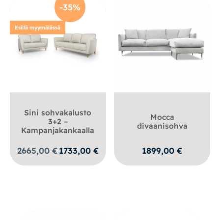
-35%
Esillä myymälässä
Sini sohvakalusto
Mocca
3+2 –
divaanisohva
Kampanjakankaalla
Alkuperäinen
Nykyinen
2665,00
€
1733,00
€
1899,00
€
hinta
hinta
oli:
on:
2665,00 €.
1733,00 €.