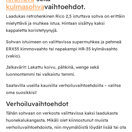
kulmasohva
vaihtoehdot.
Laadukas retrohenkinen Rico 2,5 istuttava sohva on erittäin
mielyttävä ja muhkea istua. Hintaan sisältyy kaksi
kappaletta koristetyynyjä.
Sohvan istuimeen on valittavissa supermuhkea ja pehmeä
ERX55 kimmovaahto tai napakampi HR-35 kylmävaahto
(vakio).
Jalkavärit: Lakattu koivu, pähkinä, wenge sekä
luonnontammi tai valkaistu tammi.
Saatavilla useilla kauniilla verhoiluvaihtoehdoilla – valitse
oma suosikkisi!
Verhoiluvaihtoehdot
Tähän sohvaan on verkosta valittavissa kaksi laadukasta
huonekalukangasta. Mikäli olet kiinnostunut muista
verhoiluvaihtoehdoista, niin myymälöistä löydät lisää tai ota