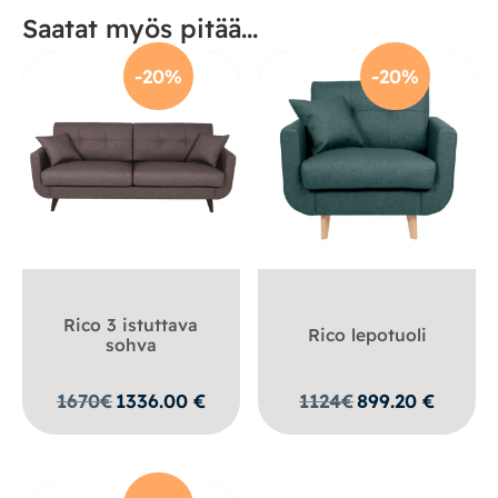
Saatat myös pitää...
-20%
-20%
Rico 3 istuttava
Rico lepotuoli
sohva
1670
€
1336.00
€
1124
€
899.20
€