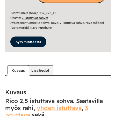
istuttava
sohva
määrä
Tuotetunnus (SKU):
rave_rico_25
Osasto:
2-istuttavat sohvat
Avainsanat tuotteelle
sohva
,
Rave
,
2-istuttava sohva
,
rave mööbel
Tuotemerkki:
Rave Furniture
Kysy tuotteesta
Kuvaus
Lisätiedot
Kuvaus
Rico 2,5 istuttava sohva. Saatavilla
myös rahi,
yhden istuttava
,
3
istuttava
sekä