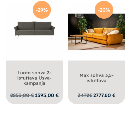
-29%
-20%
Luoto sohva 3-
Max sohva 3,5-
istuttava Usva-
istuttava
kampanja
Alkuperäinen
Nykyinen
2253,00
€
1595,00
€
3472
€
2777.60
€
hinta
hinta
oli:
on:
2253,00 €.
1595,00 €.