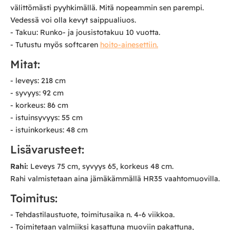
välittömästi pyyhkimällä. Mitä nopeammin sen parempi.
Vedessä voi olla kevyt saippualiuos.
- Takuu: Runko- ja jousistotakuu 10 vuotta.
- Tutustu myös softcaren
hoito-ainesettiin.
Mitat:
- leveys: 218 cm
- syvyys: 92 cm
- korkeus: 86 cm
- istuinsyvyys: 55 cm
- istuinkorkeus: 48 cm
Lisävarusteet:
Rahi:
Leveys 75 cm, syvyys 65, korkeus 48 cm.
Rahi valmistetaan aina jämäkämmällä HR35 vaahtomuovilla.
Toimitus:
- Tehdastilaustuote, toimitusaika n. 4-6 viikkoa.
- Toimitetaan valmiiksi kasattuna muoviin pakattuna,