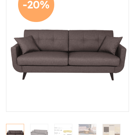
-20%
Mekanismituolit
Makuuhuone
Pöydät ja tuolit
Säilytys
Työpöydät ja työtuolit
Matot
Ulkokalusteet
Valaisimet