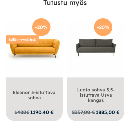
Tutustu myös
-20%
-20%
Esillä myymälässä
Luoto sohva 3.5-
Eleanor 3-istuttava
istuttava Usva
sohva
kangas
Alkuperäinen
Nykyi
1488
€
1190.40
€
2357,00
€
1885,00
€
hinta
hinta
oli:
on:
2357,00 €.
1885,0