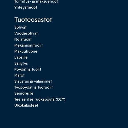
Toimitus- ja maksuehdot
Yhteystiedot
Tuoteosastot
Sohvat
Vuodesohvat
Nojatuolit
Mekanismituolit
Makuuhuone
Lapsille
Säilytys
Pöydät ja tuolit
Matot
Sisustus ja valaisimet
Työpöydät ja työtuolit
Senioreille
Tee se itse ruokapöytä (DIY)
Ulkokalusteet