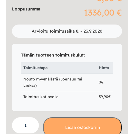
Loppusumma
1336,00 €
Arvioitu toimitusaika 8. - 23.9.2026
Tämän tuotteen toimituskulut:
Toimitustapa
Hinta
Nouto myymälästä (Joensuu tai
0€
Lieksa)
Toimitus kotiovelle
59,90€
Rico
Lisää ostoskoriin
3