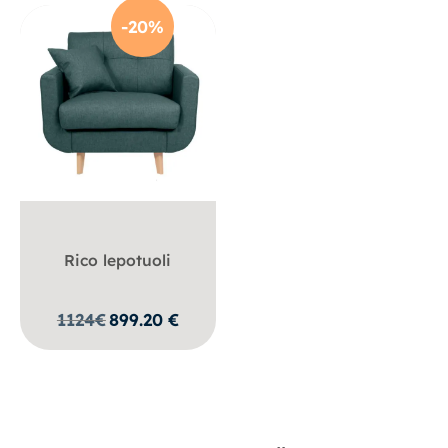
-20%
Rico lepotuoli
1124
€
899.20
€