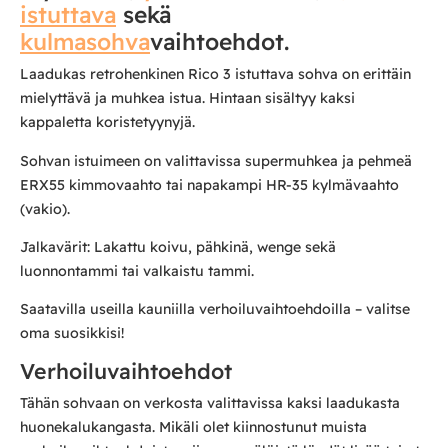
istuttava
sekä
kulmasohva
vaihtoehdot.
Laadukas retrohenkinen Rico 3 istuttava sohva on erittäin
mielyttävä ja muhkea istua. Hintaan sisältyy kaksi
kappaletta koristetyynyjä.
Sohvan istuimeen on valittavissa supermuhkea ja pehmeä
ERX55 kimmovaahto tai napakampi HR-35 kylmävaahto
(vakio).
Jalkavärit: Lakattu koivu, pähkinä, wenge sekä
luonnontammi tai valkaistu tammi.
Saatavilla useilla kauniilla verhoiluvaihtoehdoilla – valitse
oma suosikkisi!
Verhoiluvaihtoehdot
Tähän sohvaan on verkosta valittavissa kaksi laadukasta
huonekalukangasta. Mikäli olet kiinnostunut muista