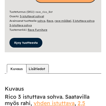
istuttava
sohva
määrä
Tuotetunnus (SKU):
rave_rico_3ist
Osasto:
3-istuttavat sohvat
Avainsanat tuotteelle
sohva
,
Rave
,
rave mööbel
,
3 istuttava sohva
3-istuttava sohva
Tuotemerkki:
Rave Furniture
Kysy tuotteesta
Kuvaus
Lisätiedot
Kuvaus
Rico 3 istuttava sohva. Saatavilla
myös rahi,
yhden istuttava
,
2,5