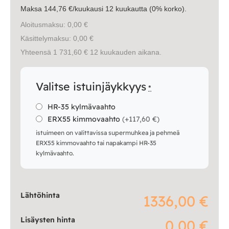
Maksa 144,76 €/kuukausi 12 kuukautta (0% korko).
Aloitusmaksu: 0,00 €
Käsittelymaksu: 0,00 €
Yhteensä 1 731,60 € 12 kuukauden aikana.
Valitse istuinjäykkyys
*
HR-35 kylmävaahto
ERX55 kimmovaahto
(
+117,60 €
)
istuimeen on valittavissa supermuhkea ja pehmeä
ERX55 kimmovaahto tai napakampi HR-35
kylmävaahto.
Lähtöhinta
1336,00 €
Lisäysten hinta
0,00 €