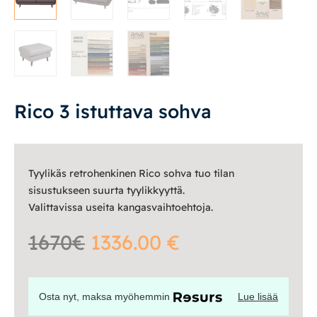
Vuodesohvat
Senioreille
Rico 3 istuttava sohva
|
|
Oma tili
Yhteystiedot
Ostoskori
Tyylikäs retrohenkinen Rico sohva tuo tilan
sisustukseen suurta tyylikkyyttä.
Valittavissa useita kangasvaihtoehtoja.
1670€
1336.00 €
Osta nyt, maksa myöhemmin
Lue lisää