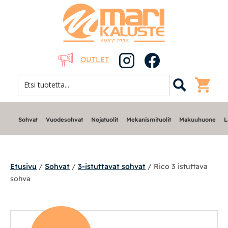
OUTLET
Sohvat
Vuodesohvat
Nojatuolit
Mekanismituolit
Makuuhuone
L
Etusivu
/
Sohvat
/
3-istuttavat sohvat
/ Rico 3 istuttava
sohva
Sohvat
Nojatuolit