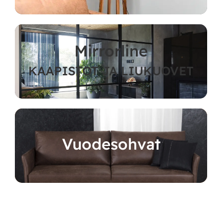
Mirrorline
KAAPISTOT JA LIUKUOVET
Vuodesohvat