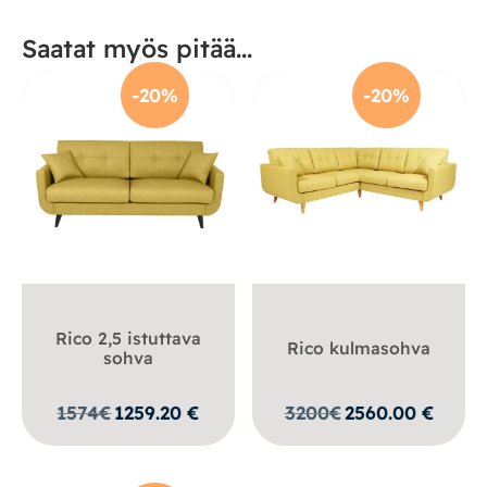
Saatat myös pitää...
-20%
-20%
Rico 2,5 istuttava
Rico kulmasohva
sohva
1574
€
1259.20
€
3200
€
2560.00
€