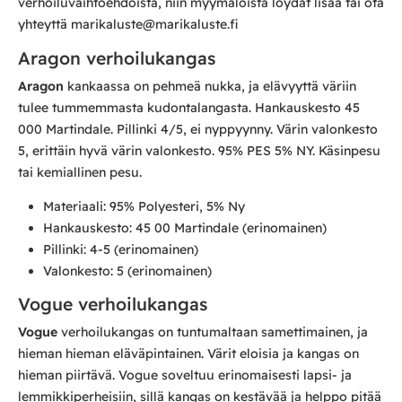
verhoiluvaihtoehdoista, niin myymälöistä löydät lisää tai ota
yhteyttä marikaluste@marikaluste.fi
Aragon verhoilukangas
Aragon
kankaassa on pehmeä nukka, ja elävyyttä väriin
tulee tummemmasta kudontalangasta. Hankauskesto 45
000 Martindale. Pillinki 4/5, ei nyppyynny. Värin valonkesto
5, erittäin hyvä värin valonkesto. 95% PES 5% NY. Käsinpesu
tai kemiallinen pesu.
Materiaali: 95% Polyesteri, 5% Ny
Hankauskesto: 45 00 Martindale (erinomainen)
Pillinki: 4-5 (erinomainen)
Valonkesto: 5 (erinomainen)
Vogue verhoilukangas
Vogue
verhoilukangas on tuntumaltaan samettimainen, ja
hieman hieman eläväpintainen. Värit eloisia ja kangas on
hieman piirtävä. Vogue soveltuu erinomaisesti lapsi- ja
lemmikkiperheisiin, sillä kangas on kestävää ja helppo pitää