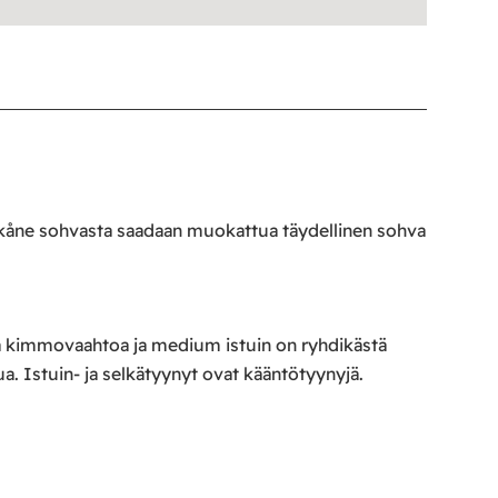
 Skåne sohvasta saadaan muokattua täydellinen sohva
kää kimmovaahtoa ja medium istuin on ryhdikästä
a. Istuin- ja selkätyynyt ovat kääntötyynyjä.
.