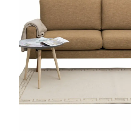
2-istuttavat sohvat
3-istuttavat sohvat
Divaanisohvat
Sohvan hoitoaineet
Nojatuolit
Mekanismituolit
Makuuhuone
Pöydät ja tuolit
Säilytys
Työpöydät ja työtuolit