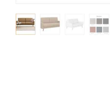
Matot
Ulkokalusteet
Valaisimet
Vuodesohvat
Senioreille
|
|
Oma tili
Yhteystiedot
Ostoskori