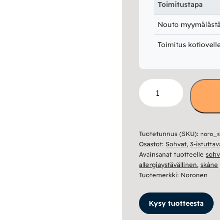
Toimitustapa
Nouto myymälästä 
Toimitus kotiovell
Skåne
3-
istuttava
sohva
Tuotetunnus (SKU):
noro_
(165
Osastot:
Sohvat
,
3-istutta
istuin)
Avainsanat tuotteelle
soh
määrä
allergiaystävällinen
,
skåne
Tuotemerkki:
Noronen
Kysy tuotteesta