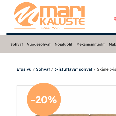
Sohvat
Vuodesohvat
Nojatuolit
Mekanismituolit
Mak
Etusivu
/
Sohvat
/
3-istuttavat sohvat
/ Skåne 3-is
Sohvat
Modulisohvat
-20%
Löhösohvat
Avo- ja kulmasohvat