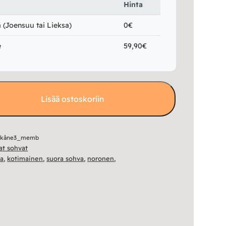
Hinta
(Joensuu tai Lieksa)
0€
e
59,90€
Lisää ostoskoriin
skåne3_memb
vat sohvat
va
,
kotimainen
,
suora sohva
,
noronen
,