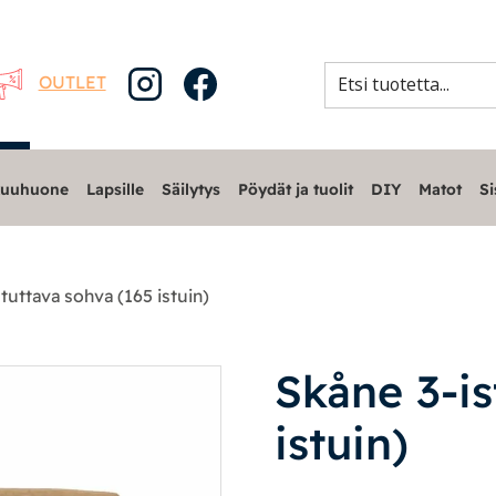
OUTLET
uuhuone
Lapsille
Säilytys
Pöydät ja tuolit
DIY
Matot
Si
tuttava sohva (165 istuin)
Skåne 3-is
istuin)