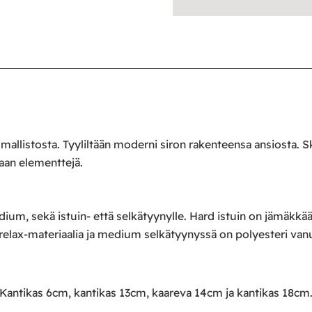
allistosta. Tyyliltään moderni siron rakenteensa ansiosta.
iaan elementtejä.
dium, sekä istuin- että selkätyynylle. Hard istuin on jämäk
relax-materiaalia ja medium selkätyynyssä on polyesteri vanu
a: Kantikas 6cm, kantikas 13cm, kaareva 14cm ja kantikas 18cm