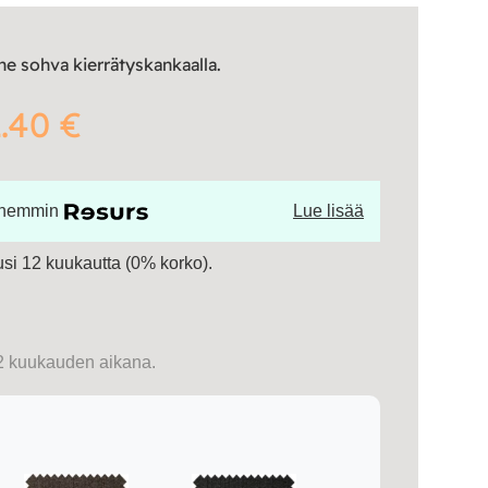
 sohva kierrätyskankaalla.
.40 €
öhemmin
Lue lisää
si 12 kuukautta (0% korko).
2 kuukauden aikana.