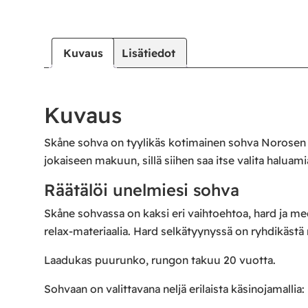
Kuvaus
Lisätiedot
Kuvaus
Skåne sohva on tyylikäs kotimainen sohva Norosen m
jokaiseen makuun, sillä siihen saa itse valita haluam
Räätälöi unelmiesi sohva
Skåne sohvassa on kaksi eri vaihtoehtoa, hard ja me
relax-materiaalia. Hard selkätyynyssä on ryhdikästä 
Laadukas puurunko, rungon takuu 20 vuotta.
Sohvaan on valittavana neljä erilaista käsinojamalli