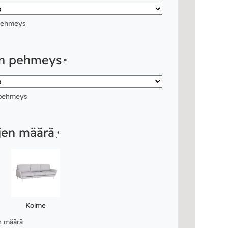
 pehmeys
yn pehmeys
*
 pehmeys
jen määrä
*
Kolme
en määrä