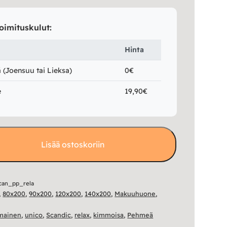
oimituskulut:
Hinta
(Joensuu tai Lieksa)
0€
e
19,90€
Lisää ostoskoriin
can_pp_rela
,
80x200
,
90x200
,
120x200
,
140x200
,
Makuuhuone
,
mainen
,
unico
,
Scandic
,
relax
,
kimmoisa
,
Pehmeä