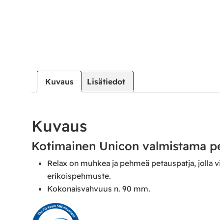
|
|
Oma tili
Yhteystiedot
Ostoskori
Kuvaus
Lisätiedot
Kuvaus
Kotimainen Unicon valmistama pe
Relax on muhkea ja pehmeä petauspatja, jolla 
erikoispehmuste.
Kokonaisvahvuus n. 90 mm.