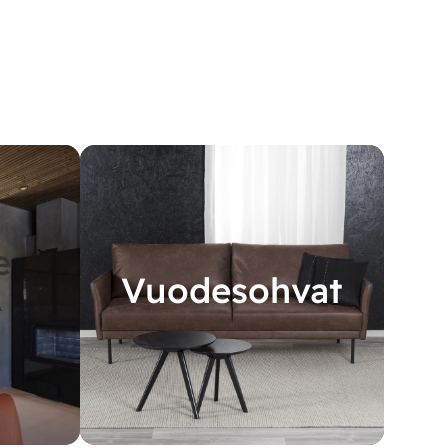
e
Vuodesohvat
A