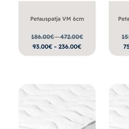
Petauspatja VM 6cm
Pet
186.00€ - 472.00
€
15
93.00€ - 236.00€
7