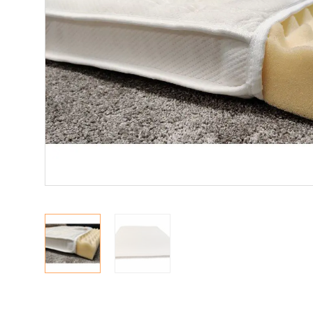
Makuuhuone
Jenkkisängyt
Runkosängyt
Säätösängyt
Patjat
Petauspatjat
Sängyn päädyt
Sängyn rungot
Kerros- ja parvisängyt
Yöpöydät
Lapsille
Lapsille