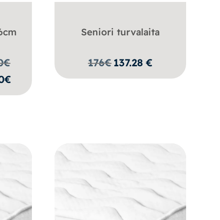
 6cm
Seniori turvalaita
0
€
176
€
137.28
€
00€