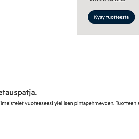
Kysy tuotteesta
tauspatja.
viimeistelet vuoteeseesi ylellisen pintapehmeyden. Tuottee