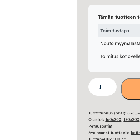
Tämän tuotteen t
Toimitustapa
Nouto myymälästä 
Toimitus kotiovell
Scandic
Relax
sijauspatja
määrä
Tuotetunnus (SKU):
unic_s
Osastot:
160x200
,
180x200
Petauspatjat
Avainsanat tuotteelle
koti
Tuotemerkki:
Unico