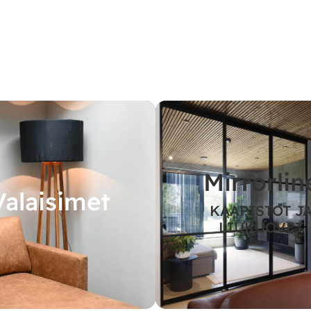
Mirrorlin
Valaisimet
KAAPISTOT J
LIUKUOVET