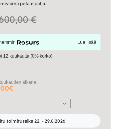
lmistama petauspatja.
Hintaluokka:
600,00
€
263,00 €
öhemmin
Lue lisää
-
 12 kuukautta (0% korko).
600,00 €
kuukauden aikana.
.00€
itu toimitusaika 22. - 29.8.2026