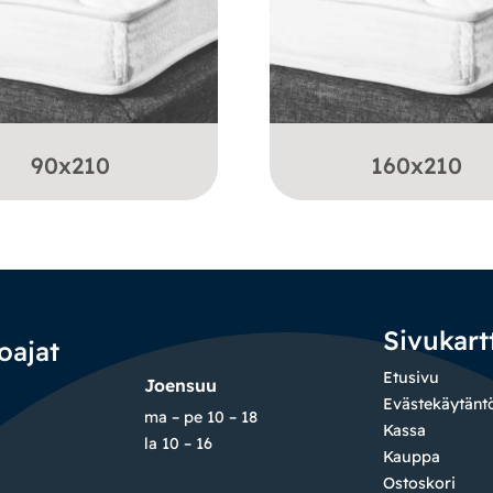
90x210
160x210
Sivukart
oajat
Etusivu
Joensuu
Evästekäytänt
ma – pe 10 – 18
Kassa
la 10 – 16
Kauppa
Ostoskori