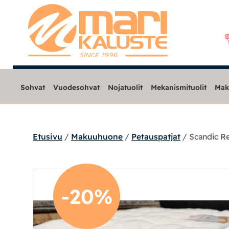
Sohvat
Vuodesohvat
Nojatuolit
Mekanismituolit
Mak
Etusivu
/
Makuuhuone
/
Petauspatjat
/ Scandic Re
Sohvat
Nojatuolit
-20%
Mekanismituolit