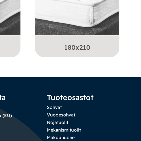
180x210
ta
Tuoteosastot
Sohvat
Vuodesohvat
ö (EU)
Nojatuolit
Mekanismituolit
Makuuhuone