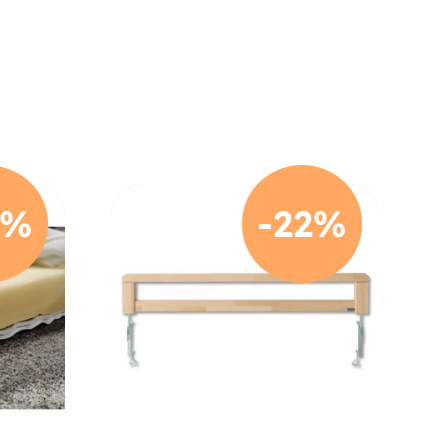
0%
-22%