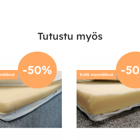
Tutustu myös
-50%
-5
ymälässä
Esillä myymälässä