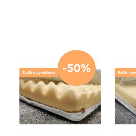
-50%
Esillä myymälässä
Esillä my