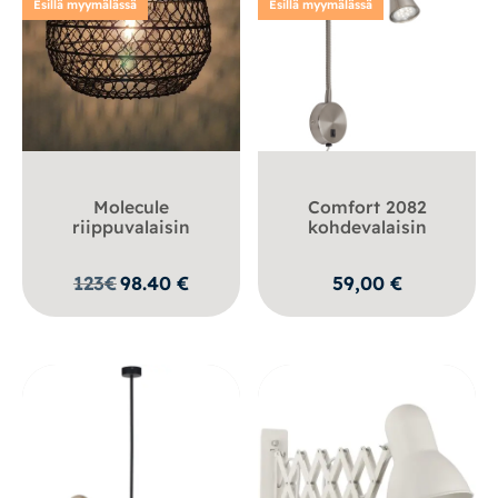
Esillä myymälässä
Esillä myymälässä
Molecule
Comfort 2082
riippuvalaisin
kohdevalaisin
123
€
98.40
€
59,00
€