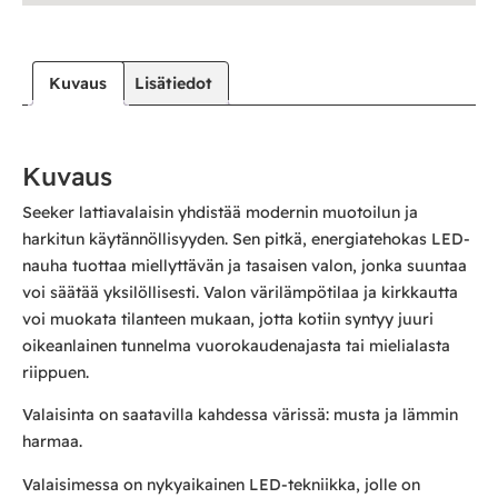
Kuvaus
Lisätiedot
Kuvaus
Seeker lattiavalaisin yhdistää modernin muotoilun ja
harkitun käytännöllisyyden. Sen pitkä, energiatehokas LED-
nauha tuottaa miellyttävän ja tasaisen valon, jonka suuntaa
voi säätää yksilöllisesti. Valon värilämpötilaa ja kirkkautta
voi muokata tilanteen mukaan, jotta kotiin syntyy juuri
oikeanlainen tunnelma vuorokaudenajasta tai mielialasta
riippuen.
Valaisinta on saatavilla kahdessa värissä: musta ja lämmin
harmaa.
Valaisimessa on nykyaikainen LED-tekniikka, jolle on