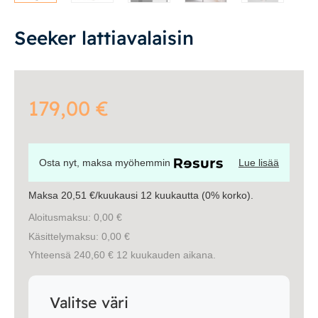
Vuodesohvat
Seeker lattiavalaisin
Senioreille
179,00
€
|
|
Oma tili
Yhteystiedot
Ostoskori
Osta nyt, maksa myöhemmin
Lue lisää
Maksa 20,51 €/kuukausi 12 kuukautta (0% korko).
Aloitusmaksu: 0,00 €
Käsittelymaksu: 0,00 €
Yhteensä 240,60 € 12 kuukauden aikana.
Valitse väri