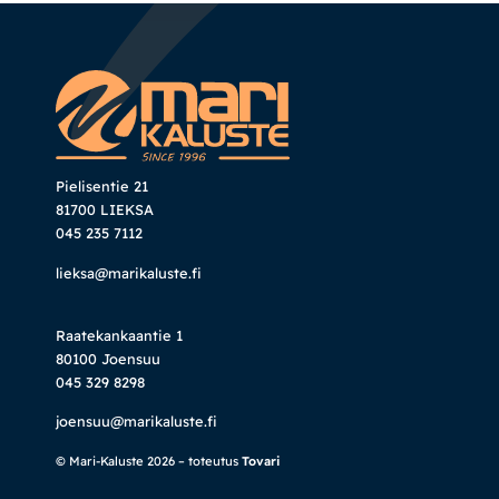
Pielisentie 21
81700 LIEKSA
045 235 7112
lieksa@marikaluste.fi
Raatekankaantie 1
80100 Joensuu
045 329 8298
joensuu@marikaluste.fi
© Mari-Kaluste 2026 – toteutus
Tovari