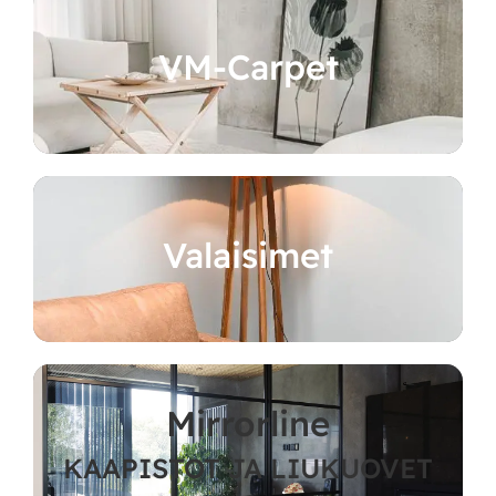
VM-Carpet
Valaisimet
Mirrorline
KAAPISTOT JA LIUKUOVET