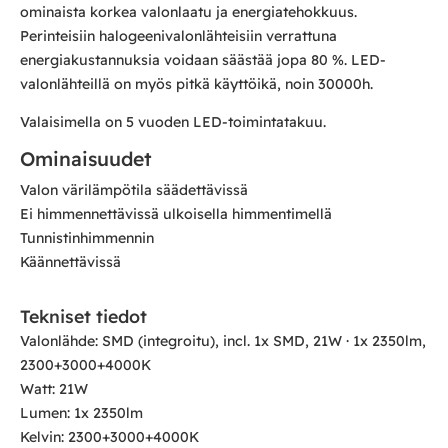
ominaista korkea valonlaatu ja energiatehokkuus.
Perinteisiin halogeenivalonlähteisiin verrattuna
energiakustannuksia voidaan säästää jopa 80 %. LED-
valonlähteillä on myös pitkä käyttöikä, noin 30000h.
Valaisimella on 5 vuoden LED-toimintatakuu.
Ominaisuudet
Valon värilämpötila säädettävissä
Ei himmennettävissä ulkoisella himmentimellä
Tunnistinhimmennin
Käännettävissä
Tekniset tiedot
Valonlähde: SMD (integroitu), incl. 1x SMD, 21W · 1x 2350lm,
2300+3000+4000K
Watt: 21W
Lumen: 1x 2350lm
Kelvin: 2300+3000+4000K