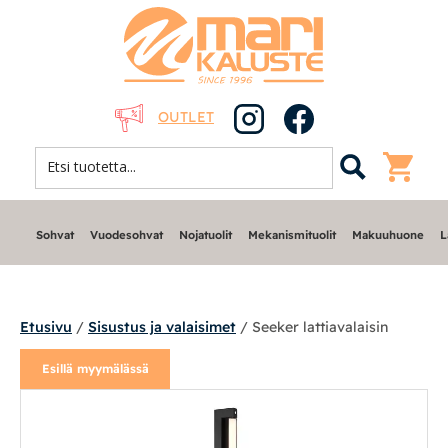
OUTLET
Sohvat
Vuodesohvat
Nojatuolit
Mekanismituolit
Makuuhuone
L
Etusivu
/
Sisustus ja valaisimet
/ Seeker lattiavalaisin
Esillä myymälässä
Sohvat
Nojatuolit