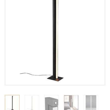
Mekanismituolit
Makuuhuone
Pöydät ja tuolit
Säilytys
Työpöydät ja työtuolit
Matot
Ulkokalusteet
Valaisimet