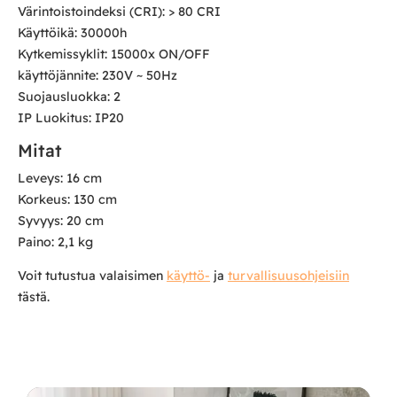
Värintoistoindeksi (CRI): > 80 CRI
Käyttöikä: 30000h
Kytkemissyklit: 15000x ON/OFF
käyttöjännite: 230V ~ 50Hz
Suojausluokka: 2
IP Luokitus: IP20
Mitat
Leveys: 16 cm
Korkeus: 130 cm
Syvyys: 20 cm
Paino: 2,1 kg
Voit tutustua valaisimen
käyttö-
ja
turvallisuusohjeisiin
tästä.