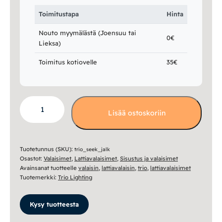
Toimitustapa
Hinta
Nouto myymälästä (Joensuu tai
0€
Lieksa)
Toimitus kotiovelle
35€
Seeker
Lisää ostoskoriin
lattiavalaisin
määrä
Tuotetunnus (SKU):
trio_seek_jalk
Osastot:
Valaisimet
,
Lattiavalaisimet
,
Sisustus ja valaisimet
Avainsanat tuotteelle
valaisin
,
lattiavalaisin
,
trio
,
lattiavalaisimet
Tuotemerkki:
Trio Lighting
Kysy tuotteesta