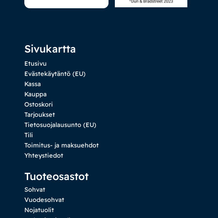
Sivukartta
Etusivu
Evästekäytäntö (EU)
Kassa
Kauppa
Ostoskori
Tarjoukset
Tietosuojalausunto (EU)
Tili
Toimitus- ja maksuehdot
Yhteystiedot
Tuoteosastot
Sohvat
Vuodesohvat
Nojatuolit