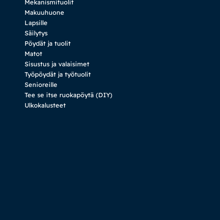
Mekanismituolit
Makuuhuone
Lapsille
Säilytys
Pöydät ja tuolit
Matot
Sisustus ja valaisimet
Työpöydät ja työtuolit
Senioreille
Tee se itse ruokapöytä (DIY)
Ulkokalusteet