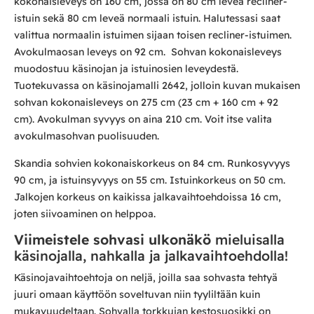
kokonaisleveys on 160 cm, jossa on 80 cm leveä recliner-
istuin sekä 80 cm leveä normaali istuin. Halutessasi saat
valittua normaalin istuimen sijaan toisen recliner-istuimen.
Avokulmaosan leveys on 92 cm. Sohvan kokonaisleveys
muodostuu käsinojan ja istuinosien leveydestä.
Tuotekuvassa on käsinojamalli 2642, jolloin kuvan mukaisen
sohvan kokonaisleveys on 275 cm (23 cm + 160 cm + 92
cm). Avokulman syvyys on aina 210 cm. Voit itse valita
avokulmasohvan puolisuuden.
Skandia sohvien kokonaiskorkeus on 84 cm. Runkosyvyys
90 cm, ja istuinsyvyys on 55 cm. Istuinkorkeus on 50 cm.
Jalkojen korkeus on kaikissa jalkavaihtoehdoissa 16 cm,
joten siivoaminen on helppoa.
Viimeistele sohvasi ulkonäkö
mieluisalla
käsinojalla, nahkalla ja jalkavaihtoehdolla!
Käsinojavaihtoehtoja on neljä, joilla saa sohvasta tehtyä
juuri omaan käyttöön soveltuvan niin tyyliltään kuin
mukavuudeltaan. Sohvalla torkkujan kestosuosikki on