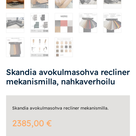
Säilytys
Työpöydät ja työtuolit
Matot
Ulkokalusteet
Skandia avokulmasohva recliner
Valaisimet
mekanismilla, nahkaverhoilu
Vuodesohvat
Skandia avokulmasohva recliner mekanismilla.
Senioreille
2385,00
€
|
|
Oma tili
Yhteystiedot
Ostoskori