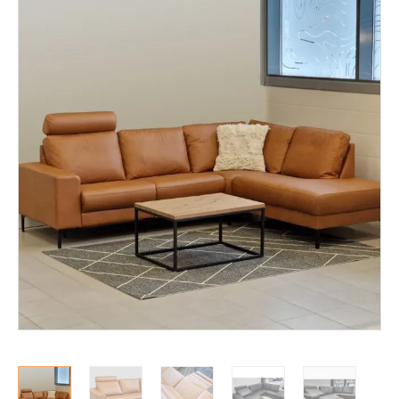
Löhösohvat
Avo- ja kulmasohvat
2-istuttavat sohvat
3-istuttavat sohvat
Divaanisohvat
Sohvan hoitoaineet
Nojatuolit
Mekanismituolit
Makuuhuone
Pöydät ja tuolit