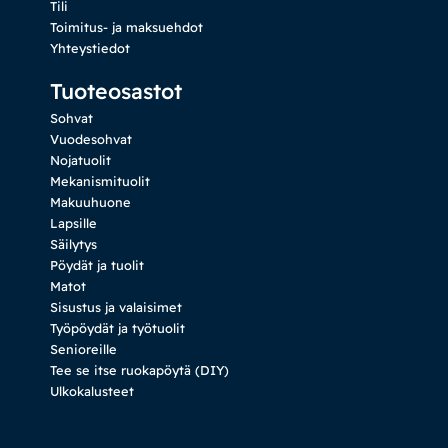
Tili
Toimitus- ja maksuehdot
Yhteystiedot
Tuoteosastot
Sohvat
Vuodesohvat
Nojatuolit
Mekanismituolit
Makuuhuone
Lapsille
Säilytys
Pöydät ja tuolit
Matot
Sisustus ja valaisimet
Työpöydät ja työtuolit
Senioreille
Tee se itse ruokapöytä (DIY)
Ulkokalusteet