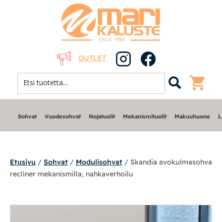
OUTLET
Sohvat
Vuodesohvat
Nojatuolit
Mekanismituolit
Makuuhuone
L
Etusivu
/
Sohvat
/
Modulisohvat
/ Skandia avokulmasohva
recliner mekanismilla, nahkaverhoilu
Sohvat
Modulisohvat