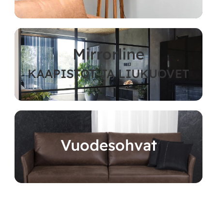
Mirrorline
KAAPISTOT JA LIUKUOVET
Vuodesohvat