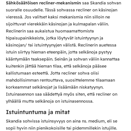
Sähkösäätöisen recliner-mekanismin
saa Skandia sohvan
suoralle osuudelle. Tässä sohvassa recliner on käsinojan
vieressä. Jos valitset kaksi mekanismia niin silloin ne
sijoittuvat vierekkäin käsinojan ja kulmapalan väliin.
Reclinerin saa aukaistua huomaamattomista
hipaisupainikkeista, jotka löytyvät istuintyynyn ja
käsinojan/ tai istuintyynyjen välistä. Reclinerin auetessa
istuin siirtyy hieman eteenpäin, jotta selkänoja pystyy
kääntymään taaksepäin. Seinän ja sohvan väliin kannattaa
kuitenkin jättää hieman tilaa, että selkänoja pääsee
kallistumaan esteettä. Jotta recliner sohva olisi
mahdollisimman rentouttava, suosittelemme tilaamaan
korkeammat selkänojat ja lisäämään niskatyynyn.
Istuinasennon saa säädettyä myös siten, että recliner on
ylhäällä mutta selkänoja on istuinasennossa.
Istuintuntuma ja mitat
Skandia sohvissa istuinsyvyys on aina ns. medium, eli se
sopii hyvin niin pienikokoisille tai pidemmillekin istujille.