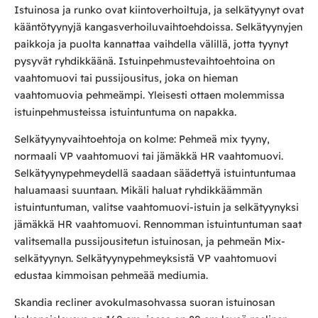
Istuinosa ja runko ovat kiintoverhoiltuja, ja selkätyynyt ovat
kääntötyynyjä kangasverhoiluvaihtoehdoissa. Selkätyynyjen
paikkoja ja puolta kannattaa vaihdella välillä, jotta tyynyt
pysyvät ryhdikkäänä. Istuinpehmustevaihtoehtoina on
vaahtomuovi tai pussijousitus, joka on hieman
vaahtomuovia pehmeämpi. Yleisesti ottaen molemmissa
istuinpehmusteissa istuintuntuma on napakka.
Selkätyynyvaihtoehtoja on kolme: Pehmeä mix tyyny,
normaali VP vaahtomuovi tai jämäkkä HR vaahtomuovi.
Selkätyynypehmeydellä saadaan säädettyä istuintuntumaa
haluamaasi suuntaan. Mikäli haluat ryhdikkäämmän
istuintuntuman, valitse vaahtomuovi-istuin ja selkätyynyksi
jämäkkä HR vaahtomuovi. Rennomman istuintuntuman saat
valitsemalla pussijousitetun istuinosan, ja pehmeän Mix-
selkätyynyn. Selkätyynypehmeyksistä VP vaahtomuovi
edustaa kimmoisan pehmeää mediumia.
Skandia recliner avokulmasohvassa suoran istuinosan