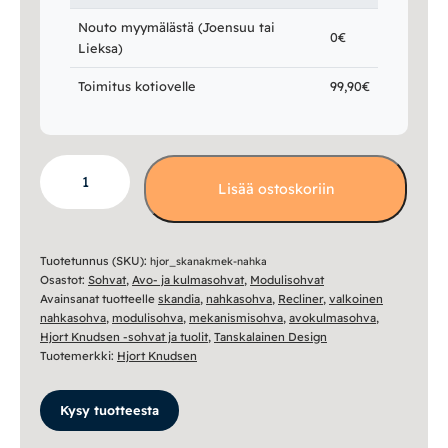
Nouto myymälästä (Joensuu tai
0€
Lieksa)
Toimitus kotiovelle
99,90€
Skandia
Lisää ostoskoriin
avokulmasohva
recliner
mekanismilla,
nahkaverhoilu
Tuotetunnus (SKU):
hjor_skanakmek-nahka
Osastot:
Sohvat
,
Avo- ja kulmasohvat
,
Modulisohvat
määrä
Avainsanat tuotteelle
skandia
,
nahkasohva
,
Recliner
,
valkoinen
nahkasohva
,
modulisohva
,
mekanismisohva
,
avokulmasohva
,
Hjort Knudsen -sohvat ja tuolit
,
Tanskalainen Design
Tuotemerkki:
Hjort Knudsen
Kysy tuotteesta