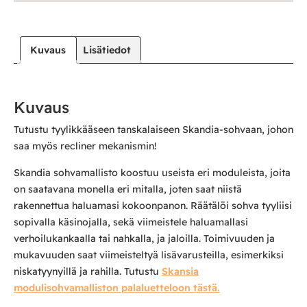
Kuvaus
Lisätiedot
Kuvaus
Tutustu tyylikkääseen tanskalaiseen Skandia-sohvaan, johon
saa myös recliner mekanismin!
Skandia sohvamallisto koostuu useista eri moduleista, joita
on saatavana monella eri mitalla, joten saat niistä
rakennettua haluamasi kokoonpanon. Räätälöi sohva tyyliisi
sopivalla käsinojalla, sekä viimeistele haluamallasi
verhoilukankaalla tai nahkalla, ja jaloilla. Toimivuuden ja
mukavuuden saat viimeisteltyä lisävarusteilla, esimerkiksi
niskatyynyillä ja rahilla. Tutustu
Skansia
modulisohvamalliston palaluetteloon tästä.