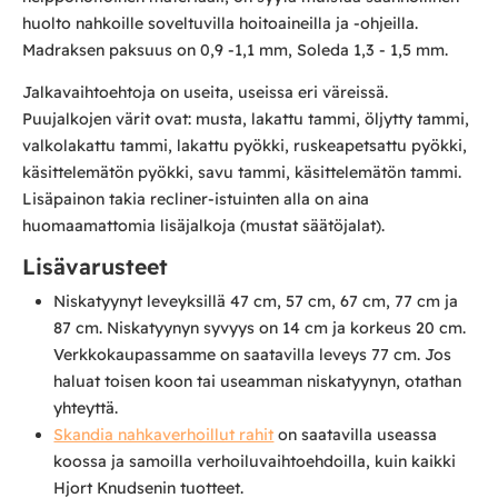
huolto nahkoille soveltuvilla hoitoaineilla ja -ohjeilla.
Madraksen paksuus on 0,9 -1,1 mm, Soleda 1,3 - 1,5 mm.
Jalkavaihtoehtoja on useita, useissa eri väreissä.
Puujalkojen värit ovat: musta, lakattu tammi, öljytty tammi,
valkolakattu tammi, lakattu pyökki, ruskeapetsattu pyökki,
käsittelemätön pyökki, savu tammi, käsittelemätön tammi.
Lisäpainon takia recliner-istuinten alla on aina
huomaamattomia lisäjalkoja (mustat säätöjalat).
Lisävarusteet
Niskatyynyt leveyksillä 47 cm, 57 cm, 67 cm, 77 cm ja
87 cm. Niskatyynyn syvyys on 14 cm ja korkeus 20 cm.
Verkkokaupassamme on saatavilla leveys 77 cm. Jos
haluat toisen koon tai useamman niskatyynyn, otathan
yhteyttä.
Skandia nahkaverhoillut rahit
on saatavilla useassa
koossa ja samoilla verhoiluvaihtoehdoilla, kuin kaikki
Hjort Knudsenin tuotteet.