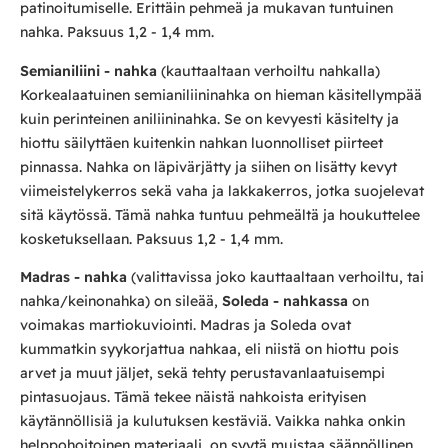
patinoitumiselle. Erittäin pehmeä ja mukavan tuntuinen
nahka. Paksuus 1,2 - 1,4 mm.
Semianiliini - nahka
(kauttaaltaan verhoiltu nahkalla)
Korkealaatuinen semianiliininahka on hieman käsitellympää
kuin perinteinen aniliininahka. Se on kevyesti käsitelty ja
hiottu säilyttäen kuitenkin nahkan luonnolliset piirteet
pinnassa. Nahka on läpivärjätty ja siihen on lisätty kevyt
viimeistelykerros sekä vaha ja lakkakerros, jotka suojelevat
sitä käytössä. Tämä nahka tuntuu pehmeältä ja houkuttelee
kosketuksellaan. Paksuus 1,2 - 1,4 mm.
Madras - nahka
(valittavissa joko kauttaaltaan verhoiltu, tai
nahka/keinonahka) on sileää,
Soleda - nahkassa
on
voimakas martiokuviointi. Madras ja Soleda ovat
kummatkin syykorjattua nahkaa, eli niistä on hiottu pois
arvet ja muut jäljet, sekä tehty perustavanlaatuisempi
pintasuojaus. Tämä tekee näistä nahkoista erityisen
käytännöllisiä ja kulutuksen kestäviä. Vaikka nahka onkin
helppohoitoinen materiaali, on syytä muistaa säännöllinen