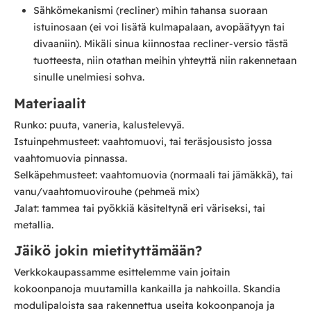
Sähkömekanismi (recliner) mihin tahansa suoraan
istuinosaan (ei voi lisätä kulmapalaan, avopäätyyn tai
divaaniin). Mikäli sinua kiinnostaa recliner-versio tästä
tuotteesta, niin otathan meihin yhteyttä niin rakennetaan
sinulle unelmiesi sohva.
Materiaalit
Runko: puuta, vaneria, kalustelevyä.
Istuinpehmusteet: vaahtomuovi, tai teräsjousisto jossa
vaahtomuovia pinnassa.
Selkäpehmusteet: vaahtomuovia (normaali tai jämäkkä), tai
vanu/vaahtomuovirouhe (pehmeä mix)
Jalat: tammea tai pyökkiä käsiteltynä eri väriseksi, tai
metallia.
Jäikö jokin mietityttämään?
Verkkokaupassamme esittelemme vain joitain
kokoonpanoja muutamilla kankailla ja nahkoilla. Skandia
modulipaloista saa rakennettua useita kokoonpanoja ja