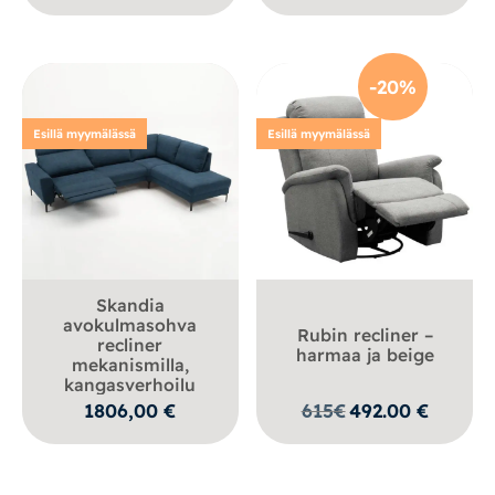
oli:
on:
579,00 €.
459,00 
-20%
Esillä myymälässä
Esillä myymälässä
Skandia
avokulmasohva
Rubin recliner –
recliner
harmaa ja beige
mekanismilla,
kangasverhoilu
1806,00
€
615
€
492.00
€