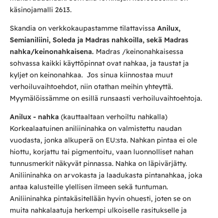
käsinojamalli 2613.
Skandia on verkkokaupastamme tilattavissa
Anilux,
Semianiliini, Soleda ja Madras nahkoilla, sekä Madras
nahka/keinonahkaisena.
Madras /keinonahkaisessa
sohvassa kaikki käyttöpinnat ovat nahkaa, ja taustat ja
kyljet on keinonahkaa. Jos sinua kiinnostaa muut
verhoiluvaihtoehdot, niin otathan meihin yhteyttä.
Myymälöissämme on esillä runsaasti verhoiluvaihtoehtoja.
Anilux - nahka
(kauttaaltaan verhoiltu nahkalla)
Korkealaatuinen aniliininahka on valmistettu naudan
vuodasta, jonka alkuperä on EU:sta. Nahkan pintaa ei ole
hiottu, korjattu tai pigmentoitu, vaan luonnolliset nahan
tunnusmerkit näkyvät pinnassa. Nahka on läpivärjätty.
Aniliininahka on arvokasta ja laadukasta pintanahkaa, joka
antaa kalusteille ylellisen ilmeen sekä tuntuman.
Aniliininahka pintakäsitellään hyvin ohuesti, joten se on
muita nahkalaatuja herkempi ulkoiselle rasitukselle ja