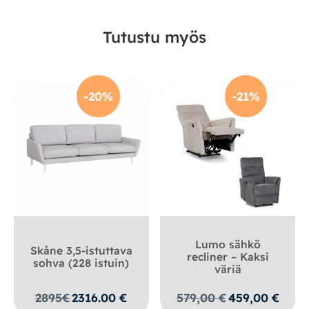
Tutustu myös
-20%
-21%
Lumo sähkö
Skåne 3,5-istuttava
recliner – Kaksi
sohva (228 istuin)
väriä
Alkuperäinen
Nykyin
2895
€
2316.00
€
579,00
€
459,00
€
hinta
hinta