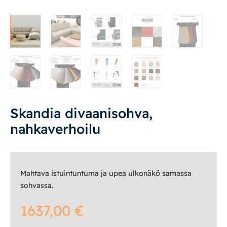
Löhösohvat
Avo- ja kulmasohvat
2-istuttavat sohvat
3-istuttavat sohvat
Divaanisohvat
Skandia divaanisohva,
Sohvan hoitoaineet
nahkaverhoilu
Nojatuolit
Mekanismituolit
Mahtava istuintuntuma ja upea ulkonäkö samassa
sohvassa.
Makuuhuone
1637,00
€
Pöydät ja tuolit