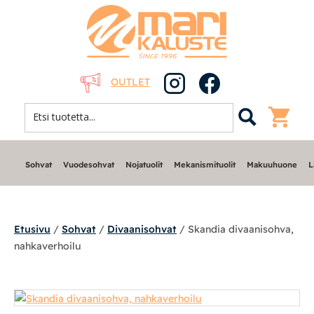
OUTLET
Sohvat
Vuodesohvat
Nojatuolit
Mekanismituolit
Makuuhuone
L
Etusivu
/
Sohvat
/
Divaanisohvat
/ Skandia divaanisohva,
nahkaverhoilu
Sohvat
Modulisohvat