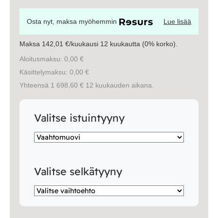
Säilytys
Osta nyt, maksa myöhemmin
Lue lisää
Työpöydät ja työtuolit
Maksa 142,01 €/kuukausi 12 kuukautta (0% korko).
Aloitusmaksu: 0,00 €
Matot
Käsittelymaksu: 0,00 €
Yhteensä 1 698,60 € 12 kuukauden aikana.
Ulkokalusteet
Valitse istuintyyny
Valaisimet
Vuodesohvat
Valitse selkätyyny
Senioreille
|
|
Oma tili
Yhteystiedot
Ostoskori