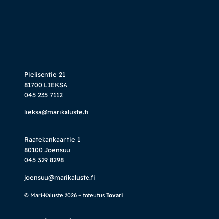
Pielisentie 21
81700 LIEKSA
045 235 7112
lieksa@marikaluste.fi
Raatekankaantie 1
80100 Joensuu
045 329 8298
joensuu@marikaluste.fi
© Mari-Kaluste 2026 – toteutus
Tovari