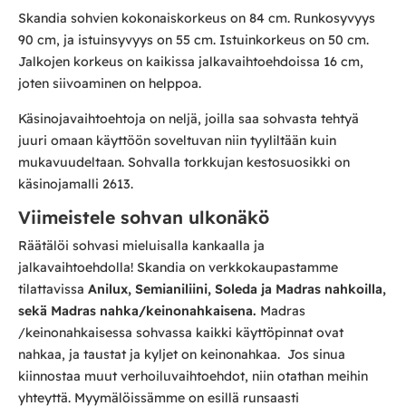
Skandia sohvien kokonaiskorkeus on 84 cm. Runkosyvyys
90 cm, ja istuinsyvyys on 55 cm. Istuinkorkeus on 50 cm.
Jalkojen korkeus on kaikissa jalkavaihtoehdoissa 16 cm,
joten siivoaminen on helppoa.
Käsinojavaihtoehtoja on neljä, joilla saa sohvasta tehtyä
juuri omaan käyttöön soveltuvan niin tyyliltään kuin
mukavuudeltaan. Sohvalla torkkujan kestosuosikki on
käsinojamalli 2613.
Viimeistele sohvan ulkonäkö
Räätälöi sohvasi mieluisalla kankaalla ja
jalkavaihtoehdolla! Skandia on verkkokaupastamme
tilattavissa
Anilux, Semianiliini, Soleda ja Madras nahkoilla,
sekä Madras nahka/keinonahkaisena.
Madras
/keinonahkaisessa sohvassa kaikki käyttöpinnat ovat
nahkaa, ja taustat ja kyljet on keinonahkaa. Jos sinua
kiinnostaa muut verhoiluvaihtoehdot, niin otathan meihin
yhteyttä. Myymälöissämme on esillä runsaasti