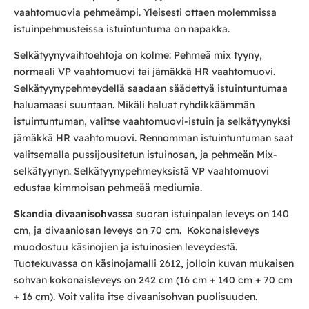
vaahtomuovia pehmeämpi. Yleisesti ottaen molemmissa
istuinpehmusteissa istuintuntuma on napakka.
Selkätyynyvaihtoehtoja on kolme: Pehmeä mix tyyny,
normaali VP vaahtomuovi tai jämäkkä HR vaahtomuovi.
Selkätyynypehmeydellä saadaan säädettyä istuintuntumaa
haluamaasi suuntaan. Mikäli haluat ryhdikkäämmän
istuintuntuman, valitse vaahtomuovi-istuin ja selkätyynyksi
jämäkkä HR vaahtomuovi. Rennomman istuintuntuman saat
valitsemalla pussijousitetun istuinosan, ja pehmeän Mix-
selkätyynyn. Selkätyynypehmeyksistä VP vaahtomuovi
edustaa kimmoisan pehmeää mediumia.
Skandia divaanisohvassa
suoran istuinpalan leveys on 140
cm, ja divaaniosan leveys on 70 cm. Kokonaisleveys
muodostuu käsinojien ja istuinosien leveydestä.
Tuotekuvassa on käsinojamalli 2612, jolloin kuvan mukaisen
sohvan kokonaisleveys on 242 cm (16 cm + 140 cm + 70 cm
+ 16 cm). Voit valita itse divaanisohvan puolisuuden.