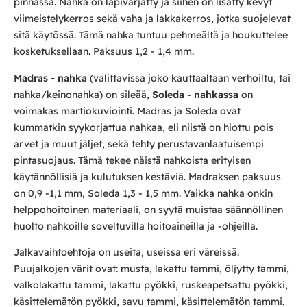
pinnassa. Nahka on läpivärjätty ja siihen on lisätty kevyt
viimeistelykerros sekä vaha ja lakkakerros, jotka suojelevat
sitä käytössä. Tämä nahka tuntuu pehmeältä ja houkuttelee
kosketuksellaan. Paksuus 1,2 - 1,4 mm.
Madras - nahka
(valittavissa joko kauttaaltaan verhoiltu, tai
nahka/keinonahka) on sileää,
Soleda - nahkassa
on
voimakas martiokuviointi. Madras ja Soleda ovat
kummatkin syykorjattua nahkaa, eli niistä on hiottu pois
arvet ja muut jäljet, sekä tehty perustavanlaatuisempi
pintasuojaus. Tämä tekee näistä nahkoista erityisen
käytännöllisiä ja kulutuksen kestäviä. Madraksen paksuus
on 0,9 -1,1 mm, Soleda 1,3 - 1,5 mm. Vaikka nahka onkin
helppohoitoinen materiaali, on syytä muistaa säännöllinen
huolto nahkoille soveltuvilla hoitoaineilla ja -ohjeilla.
Jalkavaihtoehtoja on useita, useissa eri väreissä.
Puujalkojen värit ovat: musta, lakattu tammi, öljytty tammi,
valkolakattu tammi, lakattu pyökki, ruskeapetsattu pyökki,
käsittelemätön pyökki, savu tammi, käsittelemätön tammi.