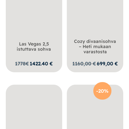
Cozy divaanisohva
Las Vegas 2,5
– Heti mukaan
istuttava sohva
varastosta
Alkuperäinen
Nykyi
1778
€
1422.40
€
1160,00
€
699,00
€
hinta
hinta
oli:
on:
1160,00 €.
699,00
-20%