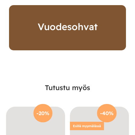
Vuodesohvat
Tutustu myös
-20%
-40%
Esillä myymälässä