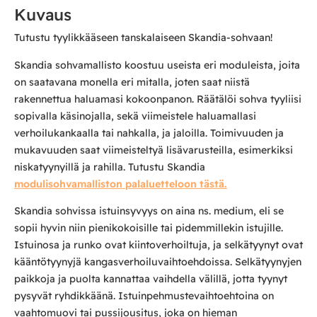
Kuvaus
Tutustu tyylikkääseen tanskalaiseen Skandia-sohvaan!
Skandia sohvamallisto koostuu useista eri moduleista, joita
on saatavana monella eri mitalla, joten saat niistä
rakennettua haluamasi kokoonpanon. Räätälöi sohva tyyliisi
sopivalla käsinojalla, sekä viimeistele haluamallasi
verhoilukankaalla tai nahkalla, ja jaloilla. Toimivuuden ja
mukavuuden saat viimeisteltyä lisävarusteilla, esimerkiksi
niskatyynyillä ja rahilla. Tutustu Skandia
modulisohvamalliston palaluetteloon tästä.
Skandia sohvissa istuinsyvyys on aina ns. medium, eli se
sopii hyvin niin pienikokoisille tai pidemmillekin istujille.
Istuinosa ja runko ovat kiintoverhoiltuja, ja selkätyynyt ovat
kääntötyynyjä kangasverhoiluvaihtoehdoissa. Selkätyynyjen
paikkoja ja puolta kannattaa vaihdella välillä, jotta tyynyt
pysyvät ryhdikkäänä. Istuinpehmustevaihtoehtoina on
vaahtomuovi tai pussijousitus, joka on hieman