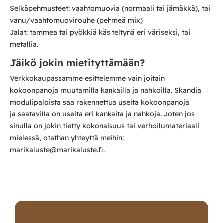
Selkäpehmusteet: vaahtomuovia (normaali tai jämäkkä), tai
vanu/vaahtomuovirouhe (pehmeä mix)
Jalat: tammea tai pyökkiä käsiteltynä eri väriseksi, tai
metallia.
Jäikö jokin mietityttämään?
Verkkokaupassamme esittelemme vain joitain
kokoonpanoja muutamilla kankailla ja nahkoilla. Skandia
modulipaloista saa rakennettua useita kokoonpanoja
ja saatavilla on useita eri kankaita ja nahkoja. Joten jos
sinulla on jokin tietty kokonaisuus tai verhoilumateriaali
mielessä, otathan yhteyttä meihin:
marikaluste@marikaluste.fi.