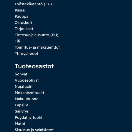
Evästekäytäntö (EU)
Kassa
Kauppa
Ostoskori
Tarjoukset
Tietosuojalausunto (EU)
Tili
Toimitus- ja maksuehdot
Yhteystiedot
Tuoteosastot
Sohvat
Vuodesohvat
Nojatuolit
Mekanismituolit
Makuuhuone
Lapsille
Säilytys
Pöydät ja tuolit
Matot
Sisustus ja valaisimet