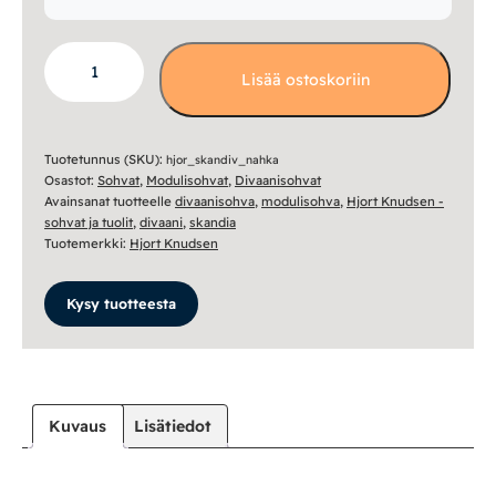
Skandia
Lisää ostoskoriin
divaanisohva,
nahkaverhoilu
määrä
Tuotetunnus (SKU):
hjor_skandiv_nahka
Osastot:
Sohvat
,
Modulisohvat
,
Divaanisohvat
Avainsanat tuotteelle
divaanisohva
,
modulisohva
,
Hjort Knudsen -
sohvat ja tuolit
,
divaani
,
skandia
Tuotemerkki:
Hjort Knudsen
Kysy tuotteesta
Kuvaus
Lisätiedot