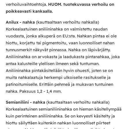
verhoiluvaihtoehtoja.
HUOM. tuotekuvassa verhoilu on
poikkeavasti kankaalla.
Anilux - nahka
(kauttaaltaan verhoiltu nahkalla)
Korkealaatuinen aniliininahka on valmistettu naudan
vuodasta, jonka alkuperä on EU:sta. Nahkan pintaa ei ole
hiottu, korjattu tai pigmentoitu, vaan luonnolliset nahan
tunnusmerkit näkyvät pinnassa. Nahka on läpivärjätty.
Aniliininahka on arvokasta ja laadukasta pintanahkaa, joka
antaa kalusteille ylellisen ilmeen sekä tuntuman.
Aniliininahka pintakäsitellään hyvin ohuesti, joten se on
muita nahkalaatuja herkempi ulkoiselle rasitukselle ja
patinoitumiselle. Erittäin pehmeä ja mukavan tuntuinen
nahka. Paksuus 1,2 - 1,4 mm.
Semianiliini - nahka
(kauttaaltaan verhoiltu nahkalla)
Korkealaatuinen semianiliininahka on hieman käsitellympää
kuin perinteinen aniliininahka. Se on kevyesti käsitelty ja
hiottu säilyttäen kuitenkin nahkan luonnolliset piirteet