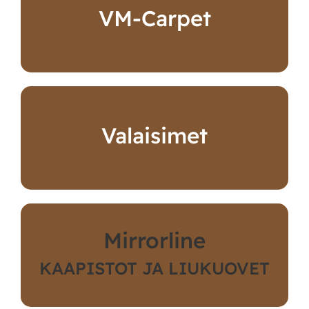
VM-Carpet
Valaisimet
Mirrorline
KAAPISTOT JA LIUKUOVET