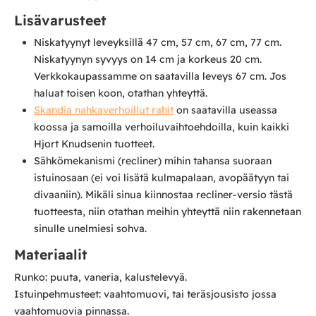
Lisävarusteet
Niskatyynyt leveyksillä 47 cm, 57 cm, 67 cm, 77 cm.
Niskatyynyn syvyys on 14 cm ja korkeus 20 cm.
Verkkokaupassamme on saatavilla leveys 67 cm. Jos
haluat toisen koon, otathan yhteyttä.
Skandia nahkaverhoillut rahit
on saatavilla useassa
koossa ja samoilla verhoiluvaihtoehdoilla, kuin kaikki
Hjort Knudsenin tuotteet.
Sähkömekanismi (recliner) mihin tahansa suoraan
istuinosaan (ei voi lisätä kulmapalaan, avopäätyyn tai
divaaniin). Mikäli sinua kiinnostaa recliner-versio tästä
tuotteesta, niin otathan meihin yhteyttä niin rakennetaan
sinulle unelmiesi sohva.
Materiaalit
Runko: puuta, vaneria, kalustelevyä.
Istuinpehmusteet: vaahtomuovi, tai teräsjousisto jossa
vaahtomuovia pinnassa.