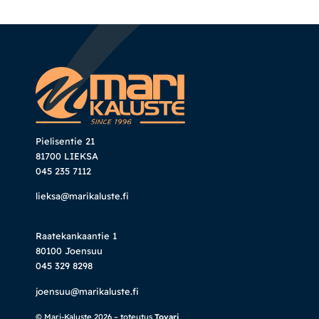
Pielisentie 21
81700 LIEKSA
045 235 7112
lieksa@marikaluste.fi
Raatekankaantie 1
80100 Joensuu
045 329 8298
joensuu@marikaluste.fi
© Mari-Kaluste 2026 – toteutus
Tovari