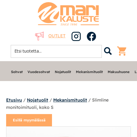
OUTLET
Sohvat
Vuodesohvat
Nojatuolit
Mekanismituolit
Makuuhuone
L
Etusivu
/
Nojatuolit
/
Mekanismituolit
/ Slimline
monitoimituoli, koko S
Sohvat
Esillä myymälässä
Nojatuolit