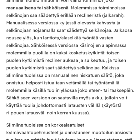
Slimline monitoimituoliin voit valita toiminnot joko
manuaalisena tai sähköisenä
. Molemmissa toiminnoissa
selkänojan saa säädettyä erillään reclineristä (jalkarahi).
Manuaalisessa versiossa kyljessä olevasta kahvasta ja
selkänojaan nojaamalla saat säädettyä selkänojaa. Jalkaosa
nousee ylös, kun lantiota/alaselkää työntää vasten
selkänojaa. Sähköisessä versiossa käsinojien alapinnassa
molemmilla puolilla on kaksi kosketuskytkintä: toisen
puolen kytkimistä recliner aukeaa ja sulkeutuu, ja toisen
puolen kytkimistä saat säädettyä selkänojaa. Kaikissa
Slimline tuoleissa on manuaalinen niskatuen säätö, joka
onnistuu helposti istualtaan vetämällä tai työntämällä
molemmilla käsillä tuolin yläosaa joko eteen- tai taaksepäin.
Sähköiseen versioon on saatavilla myös akku, jolloin voit
käyttää tuolia johdottomasti latausten välillä (käytöstä
riippuen latausväli noin kerran kuussa).
Slimline tuoleissa on korkealaatuiset
kylmävaahtopehmusteet ja onnistuneen muotoilun ansiosta
tuolissa on erittäin hyvä istuinmukavuus. Varmistathan, että