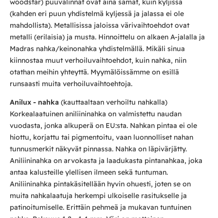
woodstar) puuvalinnat ovat aina samat, kuin kyljissä
(kahden eri puun yhdistelmä kyljessä ja jalassa ei ole
mahdollista). Metallisissa jaloissa värivaihtoehdot ovat
metalli (erilaisia) ja musta. Hinnoittelu on alkaen A-jalalla ja
Madras nahka/keinonahka yhdistelmällä. Mikäli sinua
kiinnostaa muut verhoiluvaihtoehdot, kuin nahka, niin
otathan meihin yhteyttä. Myymälöissämme on esillä
runsaasti muita verhoiluvaihtoehtoja.
Anilux - nahka
(kauttaaltaan verhoiltu nahkalla)
Korkealaatuinen aniliininahka on valmistettu naudan
vuodasta, jonka alkuperä on EU:sta. Nahkan pintaa ei ole
hiottu, korjattu tai pigmentoitu, vaan luonnolliset nahan
tunnusmerkit näkyvät pinnassa. Nahka on läpivärjätty.
Aniliininahka on arvokasta ja laadukasta pintanahkaa, joka
antaa kalusteille ylellisen ilmeen sekä tuntuman.
Aniliininahka pintakäsitellään hyvin ohuesti, joten se on
muita nahkalaatuja herkempi ulkoiselle rasitukselle ja
patinoitumiselle. Erittäin pehmeä ja mukavan tuntuinen