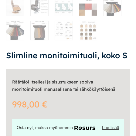
Valaisimet
Vuodesohvat
Senioreille
Slimline monitoimituoli, koko S
|
|
Oma tili
Yhteystiedot
Ostoskori
Räätälöi itsellesi ja sisustukseen sopiva
monitoimituoli manuaalisena tai sähkökäyttöisenä
998,00
€
Osta nyt, maksa myöhemmin
Lue lisää