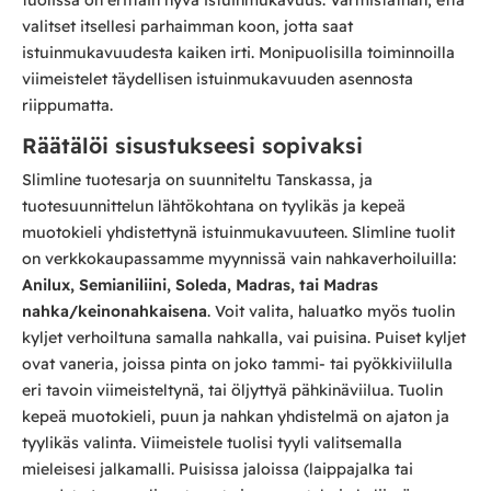
valitset itsellesi parhaimman koon, jotta saat
istuinmukavuudesta kaiken irti. Monipuolisilla toiminnoilla
viimeistelet täydellisen istuinmukavuuden asennosta
riippumatta.
Räätälöi sisustukseesi sopivaksi
Slimline tuotesarja on suunniteltu Tanskassa, ja
tuotesuunnittelun lähtökohtana on tyylikäs ja kepeä
muotokieli yhdistettynä istuinmukavuuteen. Slimline tuolit
on verkkokaupassamme myynnissä vain nahkaverhoiluilla:
Anilux, Semianiliini, Soleda, Madras, tai Madras
nahka/keinonahkaisena
. Voit valita, haluatko myös tuolin
kyljet verhoiltuna samalla nahkalla, vai puisina. Puiset kyljet
ovat vaneria, joissa pinta on joko tammi- tai pyökkiviilulla
eri tavoin viimeisteltynä, tai öljyttyä pähkinäviilua. Tuolin
kepeä muotokieli, puun ja nahkan yhdistelmä on ajaton ja
tyylikäs valinta. Viimeistele tuolisi tyyli valitsemalla
mieleisesi jalkamalli. Puisissa jaloissa (laippajalka tai