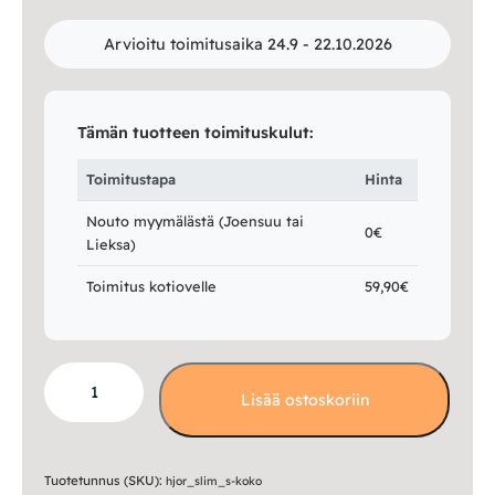
Arvioitu toimitusaika 24.9 - 22.10.2026
Tämän tuotteen toimituskulut:
Toimitustapa
Hinta
Nouto myymälästä (Joensuu tai
0€
Lieksa)
Toimitus kotiovelle
59,90€
Slimline
Lisää ostoskoriin
monitoimituoli,
koko
S
määrä
Tuotetunnus (SKU):
hjor_slim_s-koko