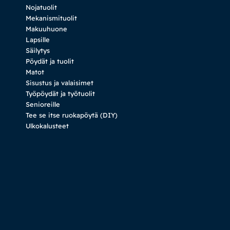
Nojatuolit
Mekanismituolit
Makuuhuone
Lapsille
Säilytys
Pöydät ja tuolit
Matot
Sisustus ja valaisimet
Työpöydät ja työtuolit
Senioreille
Tee se itse ruokapöytä (DIY)
Ulkokalusteet