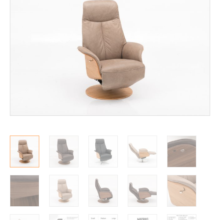
Mekanismituolit
Mekanismituolit
Makuuhuone
Pöydät ja tuolit
Säilytys
Työpöydät ja työtuolit
Matot
Ulkokalusteet