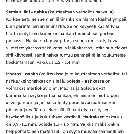
nahka. Paksuus 1,2 - 1,4 mm. Väri on mattainen.
Semianiliini - nahka
(kauttaaltaan verhoiltu nahkalla)
Korkealaatuinen semianiliininahka on hieman käsitellympää
kuin perinteinen aniliininahka. Se on kevyesti käsitelty ja
hiottu säilyttäen kuitenkin nahkan luonnolliset piirteet
pinnassa. Nahka on läpivärjätty ja siihen on lisätty kevyt
viimeistelykerros sekä vaha ja lakkakerros, jotka suojelevat
sitä käytössä. Tämä nahka tuntuu pehmeältä ja houkuttelee
koskettamaan. Paksuus 1,2 - 1,4 mm.
Madras - nahka
(valittavissa joko kauttaaltaan verhoiltu, tai
nahka/keinonahka) on sileää,
Soleda - nahkassa
on
voimakas martiokuviointi. Madras ja Soleda ovat
kummatkin syykorjattua nahkaa, eli niistä on hiottu pois
arvet ja muut jäljet, sekä tehty perustavanlaatuisempi
pintasuojaus. Tämä tekee näistä nahkoista erityisen
käytännöllisiä ja kulutuksen kestäviä. Madraksen paksuus
on 0,9 -1,1 mm, Soleda 1,3 - 1,5 mm. Vaikka nahka onkin
helppohoitoinen materiaali, on syytä muistaa säännöllinen