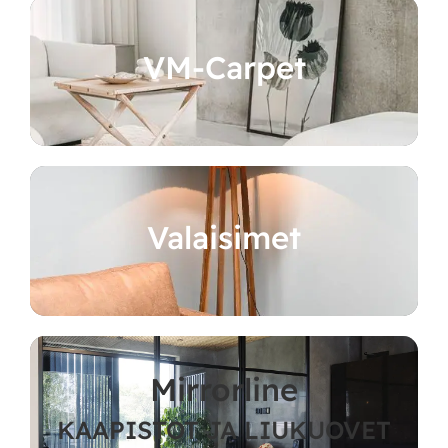
VM-Carpet
Valaisimet
Mirrorline
KAAPISTOT JA LIUKUOVET