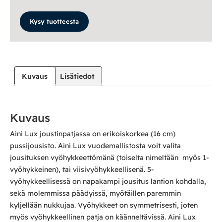
Kysy tuotteesta
Kuvaus
Lisätiedot
Kuvaus
Aini Lux joustinpatjassa on erikoiskorkea (16 cm)
pussijousisto. Aini Lux vuodemallistosta voit valita
jousituksen vyöhykkeettömänä (toiselta nimeltään myös 1-
vyöhykkeinen), tai viisivyöhykkeellisenä. 5-
vyöhykkeellisessä on napakampi jousitus lantion kohdalla,
sekä molemmissa päädyissä, myötäillen paremmin
kyljellään nukkujaa. Vyöhykkeet on symmetrisesti, joten
myös vyöhykkeellinen patja on käänneltävissä. Aini Lux