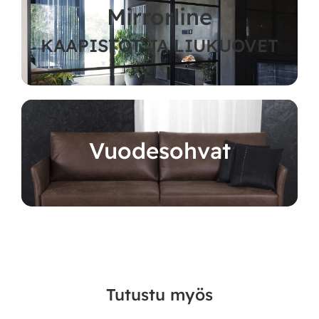
Mirrorline
KAAPISTOT JA LIUKUOVET
Vuodesohvat
Tutustu myös