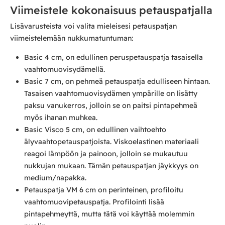
Viimeistele kokonaisuus petauspatjalla
Lisävarusteista voi valita mieleisesi petauspatjan
viimeistelemään nukkumatuntuman:
Basic 4 cm, on edullinen peruspetauspatja tasaisella
vaahtomuovisydämellä.
Basic 7 cm, on pehmeä petauspatja edulliseen hintaan.
Tasaisen vaahtomuovisydämen ympärille on lisätty
paksu vanukerros, jolloin se on paitsi pintapehmeä
myös ihanan muhkea.
Basic Visco 5 cm, on edullinen vaihtoehto
älyvaahtopetauspatjoista. Viskoelastinen materiaali
reagoi lämpöön ja painoon, jolloin se mukautuu
nukkujan mukaan. Tämän petauspatjan jäykkyys on
medium/napakka.
Petauspatja VM 6 cm on perinteinen, profiloitu
vaahtomuovipetauspatja. Profilointi lisää
pintapehmeyttä, mutta tätä voi käyttää molemmin