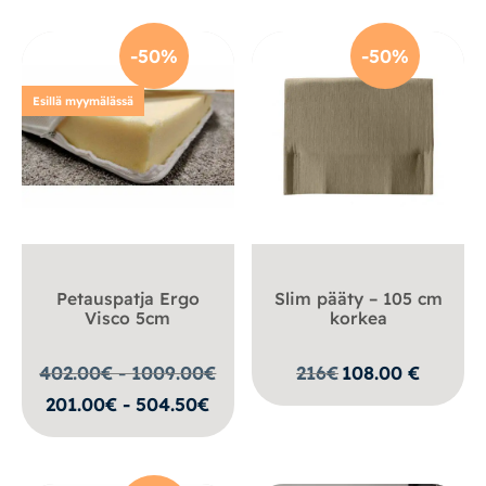
-50%
-50%
Esillä myymälässä
Petauspatja Ergo
Slim pääty – 105 cm
Visco 5cm
korkea
402.00€ - 1009.00
€
216
€
108.00
€
201.00€ - 504.50€