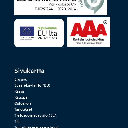
Sivukartta
Etusivu
Evästekäytäntö (EU)
Kassa
Kauppa
Ostoskori
Tarjoukset
Tietosuojalausunto (EU)
Tili
Toimitus- ja maksuehdot