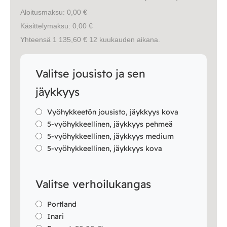
Vuodesohvat
Aloitusmaksu: 0,00 €
Käsittelymaksu: 0,00 €
Senioreille
Yhteensä 1 135,60 € 12 kuukauden aikana.
Valitse jousisto ja sen
|
|
Oma tili
Yhteystiedot
Ostoskori
jäykkyys
Vyöhykkeetön jousisto, jäykkyys kova
5-vyöhykkeellinen, jäykkyys pehmeä
5-vyöhykkeellinen, jäykkyys medium
5-vyöhykkeellinen, jäykkyys kova
Valitse verhoilukangas
Portland
Inari