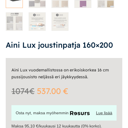
Yöpöydät
Lapsille
Lapsille
Pöydät ja tuolit
Aini Lux joustinpatja 160×200
Säilytys
Aini Lux vuodemallistossa on erikoiskorkea 16 cm
Työpöydät ja työtuolit
pussijousisto neljässä eri jäykkyydessä.
Matot
1074€
537.00 €
Ulkokalusteet
Osta nyt, maksa myöhemmin
Lue lisää
Valaisimet
Maksa 95,10 €/kuukausi 12 kuukautta (0% korko).