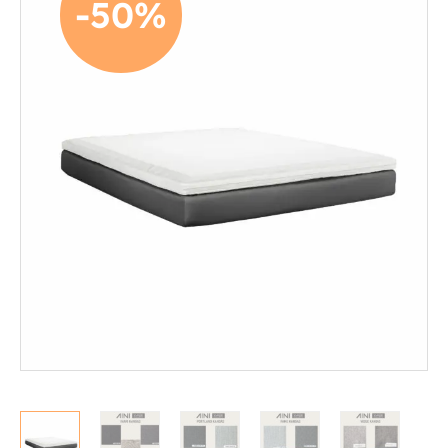
-50%
Mekanismituolit
Makuuhuone
Jenkkisängyt
Runkosängyt
Säätösängyt
Patjat
Petauspatjat
Sängyn päädyt
Sängyn rungot
Kerros- ja parvisängyt