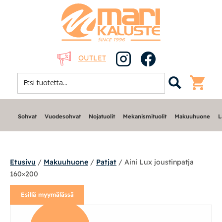
OUTLET
Sohvat
Vuodesohvat
Nojatuolit
Mekanismituolit
Makuuhuone
L
Etusivu
/
Makuuhuone
/
Patjat
/ Aini Lux joustinpatja
160×200
Sohvat
Esillä myymälässä
Nojatuolit