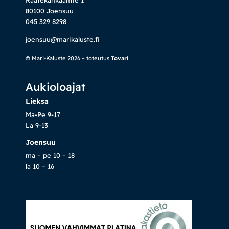
Raatekankaantie 1
80100 Joensuu
045 329 8298
joensuu@marikaluste.fi
© Mari-Kaluste 2026 – toteutus
Tovari
Aukioloajat
Lieksa
Ma-Pe 9-17
La 9-13
Joensuu
ma – pe 10 – 18
la 10 – 16