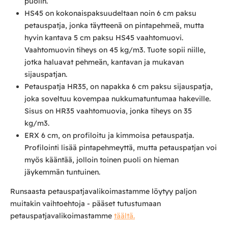
puolin.
HS45 on kokonaispaksuudeltaan noin 6 cm paksu
petauspatja, jonka täytteenä on pintapehmeä, mutta
hyvin kantava 5 cm paksu HS45 vaahtomuovi.
Vaahtomuovin tiheys on 45 kg/m3. Tuote sopii niille,
jotka haluavat pehmeän, kantavan ja mukavan
sijauspatjan.
Petauspatja HR35, on napakka 6 cm paksu sijauspatja,
joka soveltuu kovempaa nukkumatuntumaa hakeville.
Sisus on HR35 vaahtomuovia, jonka tiheys on 35
kg/m3.
ERX 6 cm, on profiloitu ja kimmoisa petauspatja.
Profilointi lisää pintapehmeyttä, mutta petauspatjan voi
myös kääntää, jolloin toinen puoli on hieman
jäykemmän tuntuinen.
Runsaasta petauspatjavalikoimastamme löytyy paljon
muitakin vaihtoehtoja - pääset tutustumaan
petauspatjavalikoimastamme
täältä.