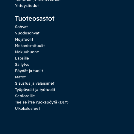
Yhteystiedot
Tuoteosastot
Sohvat
Vuodesohvat
Nojatuolit
Mekanismituolit
Makuuhuone
Lapsille
Säilytys
Pöydät ja tuolit
Matot
Sisustus ja valaisimet
Työpöydät ja työtuolit
Senioreille
Tee se itse ruokapöytä (DIY)
Ulkokalusteet