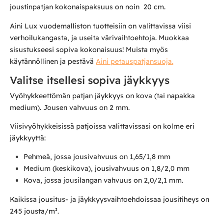
joustinpatjan kokonaispaksuus on noin 20 cm.
Aini Lux vuodemalliston tuotteisiin on valittavissa viisi
verhoilukangasta, ja useita värivaihtoehtoja. Muokkaa
sisustukseesi sopiva kokonaisuus! Muista myös
käytännöllinen ja pestävä
Aini petauspatjansuoja.
Valitse itsellesi sopiva jäykkyys
Vyöhykkeettömän patjan jäykkyys on kova (tai napakka
medium). Jousen vahvuus on 2 mm.
Viisivyöhykkeisissä patjoissa valittavissasi on kolme eri
jäykkyyttä:
Pehmeä, jossa jousivahvuus on 1,65/1,8 mm
Medium (keskikova), jousivahvuus on 1,8/2,0 mm
Kova, jossa jousilangan vahvuus on 2,0/2,1 mm.
Kaikissa jousitus- ja jäykkyysvaihtoehdoissaa jousitiheys on
245 jousta/m².