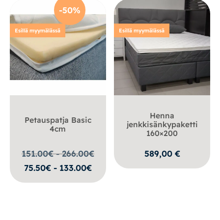
-50%
Esillä myymälässä
Esillä myymälässä
Henna
Petauspatja Basic
jenkkisänkypaketti
4cm
160×200
151.00€ - 266.00
€
589,00
€
75.50€ - 133.00€