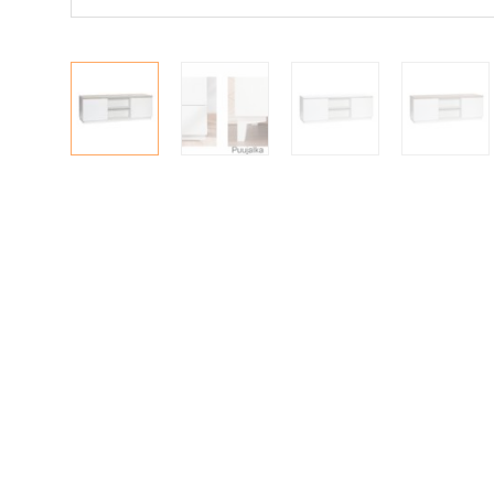
Matot
Ulkokalusteet
Valaisimet
Vuodesohvat
Senioreille
|
|
Oma tili
Yhteystiedot
Ostoskori