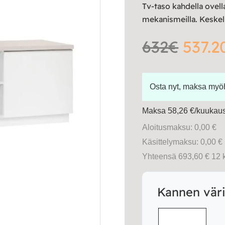
Tv-taso kahdella ovell
mekanismeilla. Keskell
632€
537.2
Osta nyt, maksa my
Maksa 58,26 €/kuukausi
Aloitusmaksu: 0,00 €
Käsittelymaksu: 0,00 €
Yhteensä 693,60 € 12 
Kannen vär