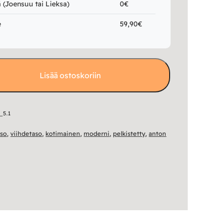
(Joensuu tai Lieksa)
0€
e
59,90€
Lisää ostoskoriin
_5.1
aso
,
viihdetaso
,
kotimainen
,
moderni
,
pelkistetty
,
anton