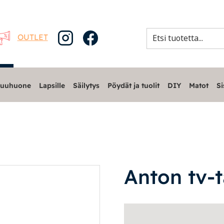
OUTLET
uuhuone
Lapsille
Säilytys
Pöydät ja tuolit
DIY
Matot
Si
Anton tv-t