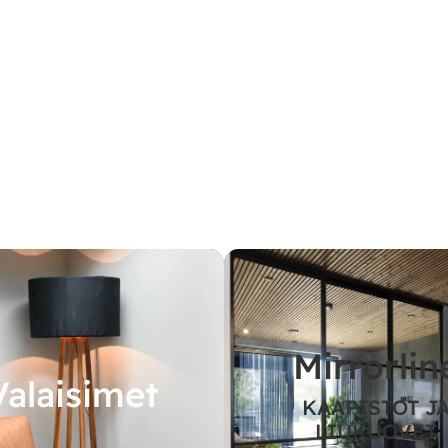
Mirrorlin
Valaisimet
KAAPISTOT J
LIUKUOVET