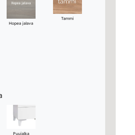
Tammi
Hopea jalava
a
Puujalka