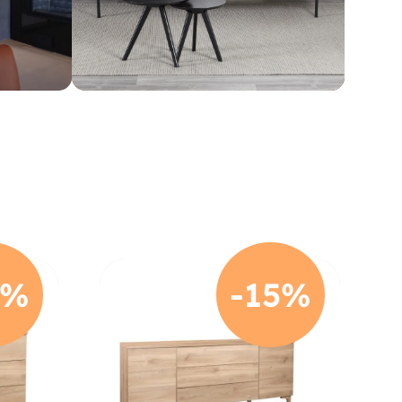
5%
-15%