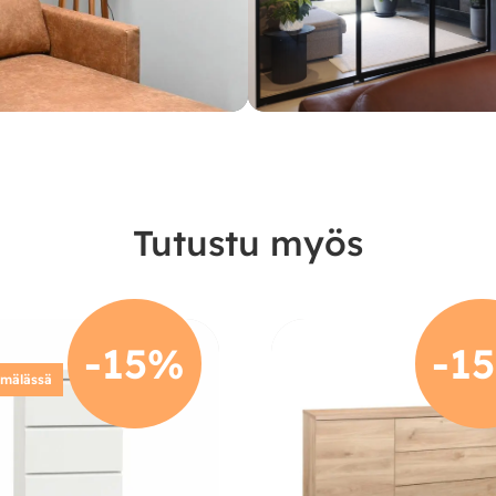
Tutustu myös
-15%
-1
ymälässä