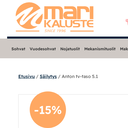
Sohvat
Vuodesohvat
Nojatuolit
Mekanismituolit
Mak
Etusivu
/
Säilytys
/ Anton tv-taso 5.1
Sohvat
Nojatuolit
-15%
Mekanismituolit