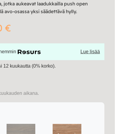
a, jotka aukeavat laadukkailla push open
ä avo-osassa yksi säädettävä hylly.
0 €
öhemmin
Lue lisää
 12 kuukautta (0% korko).
kuukauden aikana.
i