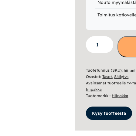
Nouto myymälästä 
Toimitus kotiovell
Anton
tv-
taso
5.1
Tuotetunnus (SKU):
hii_ant
määrä
Osastot:
Tasot
,
Säilytys
Avainsanat tuotteelle
tv-t
hiipakka
Tuotemerkki:
Hiipakka
Kysy tuotteesta