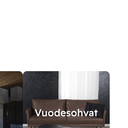
e
Vuodesohvat
A