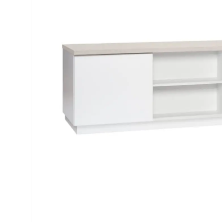
Makuuhuone
Pöydät ja tuolit
Säilytys
Hyllyt
Kaapit
Komerot
Laatikostot
Vitriinit
Tasot
Senkit
Työpöydät ja työtuolit