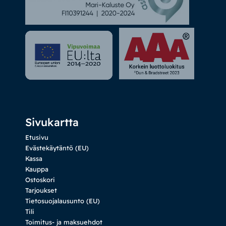
Sivukartta
Etusivu
Evästekäytäntö (EU)
Kassa
Kauppa
Ostoskori
Tarjoukset
Tietosuojalausunto (EU)
Tili
Toimitus- ja maksuehdot