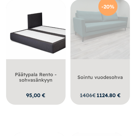
-20%
Päätypala Rento -
Sointu vuodesohva
sohvasänkyyn
95,00
€
1406
€
1124.80
€