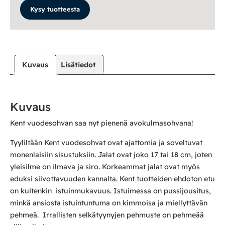
Kysy tuotteesta
Kuvaus
Lisätiedot
Kuvaus
Kent vuodesohvan saa nyt pienenä avokulmasohvana!
Tyyliltään Kent vuodesohvat ovat ajattomia ja soveltuvat
monenlaisiin sisustuksiin. Jalat ovat joko 17 tai 18 cm, joten
yleisilme on ilmava ja siro. Korkeammat jalat ovat myös
eduksi siivottavuuden kannalta. Kent tuotteiden ehdoton etu
on kuitenkin istuinmukavuus. Istuimessa on pussijousitus,
minkä ansiosta istuintuntuma on kimmoisa ja miellyttävän
pehmeä. Irrallisten selkätyynyjen pehmuste on pehmeää