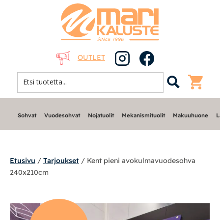
OUTLET
Sohvat
Vuodesohvat
Nojatuolit
Mekanismituolit
Makuuhuone
L
Etusivu
/
Tarjoukset
/ Kent pieni avokulmavuodesohva
240x210cm
Sohvat
Nojatuolit