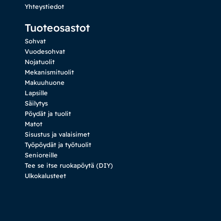
Yhteystiedot
Tuoteosastot
Sohvat
Vuodesohvat
Nojatuolit
Mekanismituolit
Makuuhuone
Lapsille
Säilytys
Pöydät ja tuolit
Matot
Sisustus ja valaisimet
Työpöydät ja työtuolit
Senioreille
Tee se itse ruokapöytä (DIY)
Ulkokalusteet