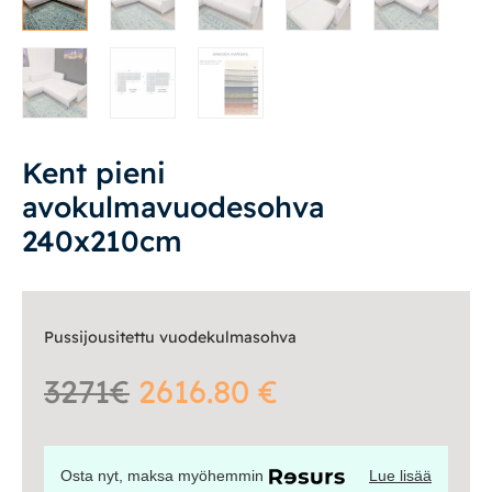
Vuodesohvat
Senioreille
Kent pieni
|
|
Oma tili
Yhteystiedot
Ostoskori
avokulmavuodesohva
240x210cm
Pussijousitettu vuodekulmasohva
3271€
2616.80 €
Osta nyt, maksa myöhemmin
Lue lisää