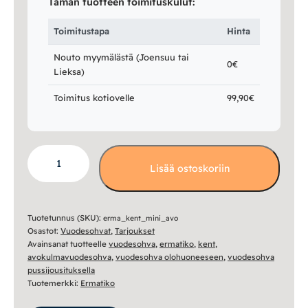
Tämän tuotteen toimituskulut:
Toimitustapa
Hinta
Nouto myymälästä (Joensuu tai
0€
Lieksa)
Toimitus kotiovelle
99,90€
Kent
Lisää ostoskoriin
pieni
avokulmavuodesohva
240x210cm
määrä
Tuotetunnus (SKU):
erma_kent_mini_avo
Osastot:
Vuodesohvat
,
Tarjoukset
Avainsanat tuotteelle
vuodesohva
,
ermatiko
,
kent
,
avokulmavuodesohva
,
vuodesohva olohuoneeseen
,
vuodesohva
pussijousituksella
Tuotemerkki:
Ermatiko