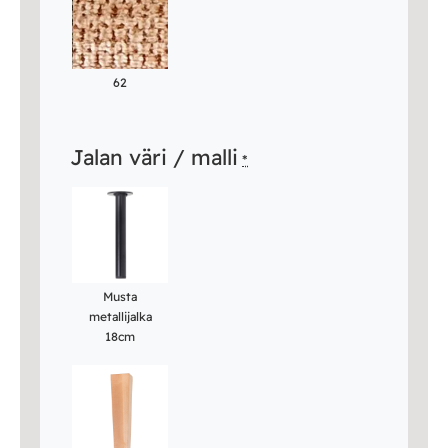
62
Jalan väri / malli
*
Musta
metallijalka
18cm