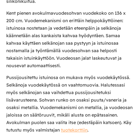
silikonikuitua.
Kent pienen avokulmavuodesohvan vuodekoko on 136 x
200 cm. Vuodemekanismi on erittäin helppokäyttöinen:
istuinosa nostetaan ja vedetään eteenpäin ja selkänoja
käännetään alas kankaista kahvaa hyödyntäen. Samaa
kahvaa käyttäen selkänojan saa pystyyn ja istuinosaa
nostamalla ja työntämällä vuodesohvan saa helposti
takaisin istuinkäyttöön. Vuodeosan jalat laskeutuvat ja
nousevat automaattisesti.
Pussijousitettu istuinosa on mukava myös vuodekäytössä.
Selkänoja vuodekäytössä on vaahtomuovia. Halutessasi
myös selkänojan saa vaihdettua pussijousitetuksi
lisävarusteena. Sohvan runko on osaksi puuta/vaneria ja
osaksi metallia. Vuodemekanismi on metallia, ja vuodeosan
jaloissa on säätöruuvit, mikäli alusta on epätasainen.
Avokulman puolen saa valita itse (edestäpäin katsoen). Käy
tutustu myös valmistajan
tuotekorttiin
.