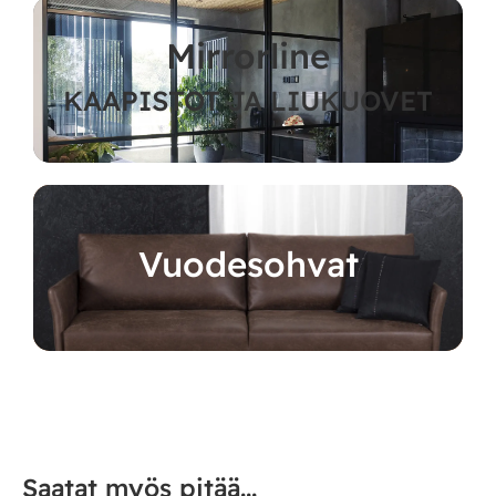
Mirrorline
KAAPISTOT JA LIUKUOVET
Vuodesohvat
Saatat myös pitää...