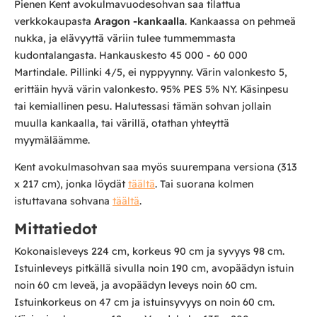
Pienen Kent avokulmavuodesohvan saa tilattua
verkkokaupasta
Aragon -kankaalla
. Kankaassa on pehmeä
nukka, ja elävyyttä väriin tulee tummemmasta
kudontalangasta. Hankauskesto 45 000 - 60 000
Martindale. Pillinki 4/5, ei nyppyynny. Värin valonkesto 5,
erittäin hyvä värin valonkesto. 95% PES 5% NY. Käsinpesu
tai kemiallinen pesu. Halutessasi tämän sohvan jollain
muulla kankaalla, tai värillä, otathan yhteyttä
myymäläämme.
Kent avokulmasohvan saa myös suurempana versiona (313
x 217 cm), jonka löydät
täältä
. Tai suorana kolmen
istuttavana sohvana
täältä
.
Mittatiedot
Kokonaisleveys 224 cm, korkeus 90 cm ja syvyys 98 cm.
Istuinleveys pitkällä sivulla noin 190 cm, avopäädyn istuin
noin 60 cm leveä, ja avopäädyn leveys noin 60 cm.
Istuinkorkeus on 47 cm ja istuinsyvyys on noin 60 cm.