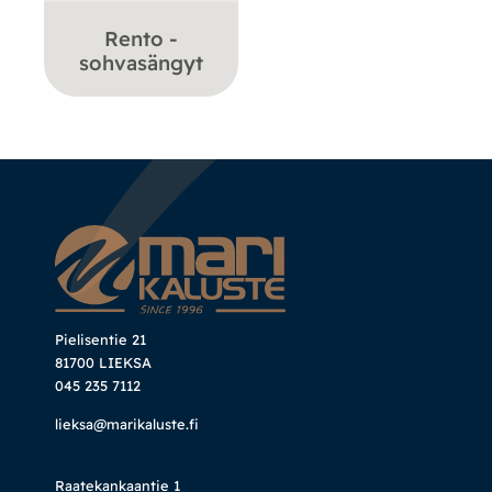
Rento -
sohvasängyt
Pielisentie 21
81700 LIEKSA
045 235 7112
lieksa@marikaluste.fi
Raatekankaantie 1