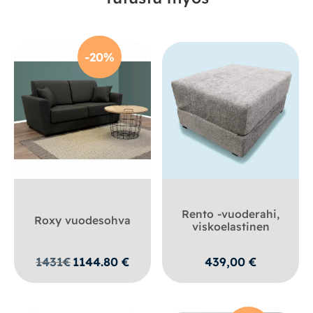
-20%
Rento -vuoderahi,
Roxy vuodesohva
viskoelastinen
1431
€
1144.80
€
439,00
€