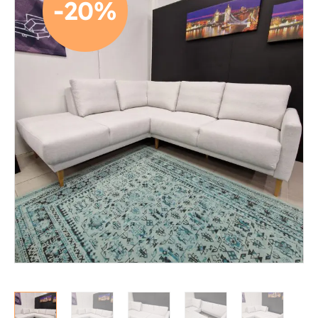
-20%
Mekanismituolit
Makuuhuone
Pöydät ja tuolit
Säilytys
Työpöydät ja työtuolit
Matot
Ulkokalusteet
Valaisimet