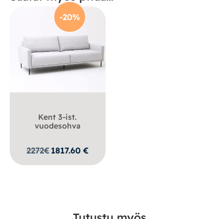
-20%
Kent 3-ist.
vuodesohva
2272
€
1817.60
€
Tutustu myös