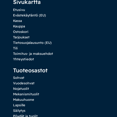
Sivukartta
Etusivu
Evästekäytäntö (EU)
Kassa
Kauppa
Ostoskori
Tarjoukset
Tietosuojalausunto (EU)
Tili
Toimitus- ja maksuehdot
Yhteystiedot
Tuoteosastot
Sohvat
Vuodesohvat
Nojatuolit
Mekanismituolit
Makuuhuone
Lapsille
Säilytys
Pöydät ja tuolit