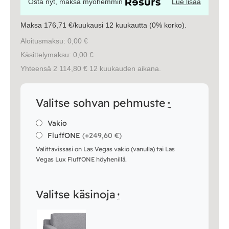
Osta nyt, maksa myöhemmin
Lue lisää
Maksa 176,71 €/kuukausi 12 kuukautta (0% korko).
Aloitusmaksu: 0,00 €
Käsittelymaksu: 0,00 €
Yhteensä 2 114,80 € 12 kuukauden aikana.
Valitse sohvan pehmuste
*
Vakio
FluffONE
(
+249,60 €
)
Valittavissasi on Las Vegas vakio (vanulla) tai Las
Vegas Lux FluffONE höyhenillä.
Valitse käsinoja
*