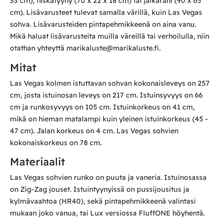
33 cm), niskatyyny (70 x 22 x 18 cm) tai jalkarahi (90 x 65
cm). Lisävarusteet tulevat samalla värillä, kuin Las Vegas
sohva. Lisävarusteiden pintapehmikkeenä on aina vanu.
Mikä haluat lisävarusteita muilla väreillä tai verhoilulla, niin
otathan yhteyttä marikaluste@marikaluste.fi.
Mitat
Las Vegas kolmen istuttavan sohvan kokonaisleveys on 257
cm, josta istuinosan leveys on 217 cm. Istuinsyvyys on 66
cm ja runkosyvyys on 105 cm. Istuinkorkeus on 41 cm,
mikä on hieman matalampi kuin yleinen istuinkorkeus (45 -
47 cm). Jalan korkeus on 4 cm. Las Vegas sohvien
kokonaiskorkeus on 78 cm.
Materiaalit
Las Vegas sohvien runko on puuta ja vaneria. Istuinosassa
on Zig-Zag jouset. Istuintyynyissä on pussijousitus ja
kylmävaahtoa (HR40), sekä pintapehmikkeenä valintasi
mukaan joko vanua, tai Lux versiossa FluffONE höyhentä.