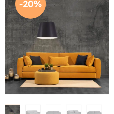
-20%
Mekanismituolit
Makuuhuone
Pöydät ja tuolit
Säilytys
Työpöydät ja työtuolit
Matot
Ulkokalusteet
Valaisimet