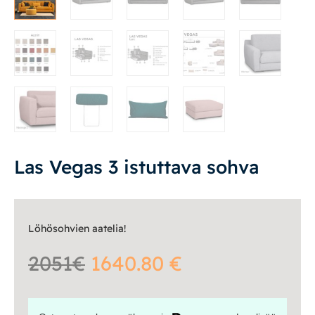
Vuodesohvat
Senioreille
|
|
Oma tili
Yhteystiedot
Ostoskori
Las Vegas 3 istuttava sohva
Löhösohvien aatelia!
2051€
1640.80 €