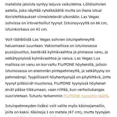
matalista jaloista syntyy leijuva vaikutelma. Löhösohvien
aatelia, joka näyttää ryhdikkäältä mutta on ihana istua!
Koristetikkaukset viimeistelevät ulkonäön. Las Vegas
sohvissa on irtoverhoillut tyynyt. Istuinsyvyyttä on 66 cm,
istuinkorkeus on 41 cm.
Voit räätälöidä Las Vegas sohvien istuinpehmeyttä
haluamaasi suuntaan. Vakiomallissa on istuinosassa
pussijousitus, kestävää kylmävaahtoa ja pinnassa vanu, ja
selkätyynyissä kylmävaahtoa ja vanua. Las Vegas Lux
mallissa on vanu on korvattu FluffONE höyhenillä, jolloin
istuinosassa on enemmän pintapehmeyttä, ja selkätyyny on
pehmeämpi. Tyypillisesti höyhentyynyjä on pöyhittävä, jotta
tyynyt pitäisivät muotonsa. FluffONE tyynyissä höyhenet
eivät pääse liikkumaan, vaan riittää, kun verhoilukangas
suoristetaan. Tutustu tarkemmin
FluffONE tyynyihin täältä
.
Istuinpehmeyden lisäksi voit valita myös käsinojamallin,
joita on kaksi. Käsinoja 1 on matala (47 cm), mutta tyynyjen