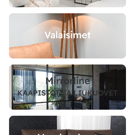
Valaisimet
Mirrorline
KAAPISTOT JA LIUKUOVET