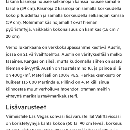
takana käsinoja nousee selkänojan kanssa nousee samalle
tasolle (59 cm). Käsinoja 2 käsinoja on samalla korkeudella
koko pituudeltaan ja samalla korkeudella selkänojan kanssa
(59 cm). Molemmat käsinojamallit ovat hieman
pyöristettyjä, vaikkakin kokonaisuus on kantikas (16 cm /
20 cm).
Verhoilukankaana on verkkokaupassamme kestävä Austin,
jossa on 21 värivaihtoehtoa. Austin on väritykseltään melko
tasainen. Kangas on sileä, mutta kudonnalla siihen on saatu
hieman elävyyttä. Austin on taustalaminoitu, ja painoa sillä
on 400g/m². Materiaali on 100% PES. Hankauksenkesto on
huikeat 115 000 Martindale. Pillinki on 4. Mikäli sinua
kiinnostaa muut verhoiluvaihtoehdot, otathan meihin
yhteyttä marikaluste@marikaluste.fi.
Lisävarusteet
Viimeistele Las Vegas sohvasi lisävarusteilla! Valittavissasi
on koristetyynyjä kahta kokoa (60 tai 90 cm leveä, korkeus