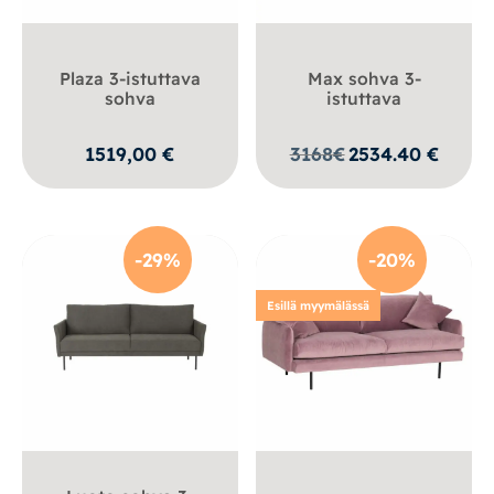
Plaza 3-istuttava
Max sohva 3-
sohva
istuttava
1519,00
€
3168
€
2534.40
€
-29%
-20%
Esillä myymälässä