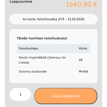
Loppusumma
1640,80 €
Arvioitu toimitusaika 27.9 - 12.10.2026
Tämän tuotteen toimituskulut:
Toimitustapa
Hinta
Nouto myymälästä (Joensuu tai
0€
Lieksa)
Toimitus kotiovelle
99,90€
Las
Lisää ostoskoriin
Vegas
3