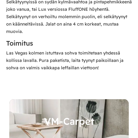
Selkätyynyissä on sydän kylmävaahtoa ja pintapehmikkeenä
joko vanua, tai Lux versiossa FluffONE höyhentä.
Selkätyynyt on verhoiltu molemmin puolin, eli selkätyynyt
on käänneltävissä. Jalat on aina 4 cm korkeat, mustaa
muovia.
Toimitus
Las Vegas kolmen istuttava sohva toimitetaan yhdessä
kollissa lavalla. Pura paketista, laita tyynyt paikoillaan ja
sohva on valmis vaikkapa leffaillan viettoon!
VM-Carpet