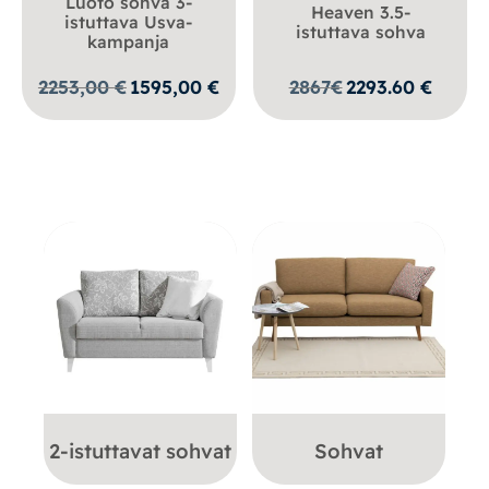
Luoto sohva 3-
Heaven 3.5-
istuttava Usva-
istuttava sohva
kampanja
Alkuperäinen
Nykyinen
2253,00
€
1595,00
€
2867
€
2293.60
€
hinta
hinta
oli:
on:
2253,00 €.
1595,00 €.
2-istuttavat sohvat
Sohvat