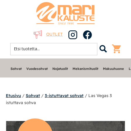
OUTLET
Sohvat
Vuodesohvat
Nojatuolit
Mekanismituolit
Makuuhuone
L
Etusivu
/
Sohvat
/
3-istuttavat sohvat
/ Las Vegas 3
istuttava sohva
Sohvat
Nojatuolit