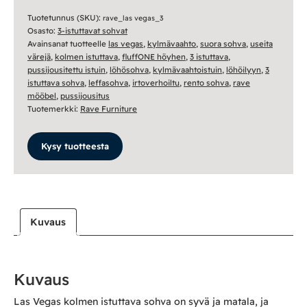
istuttava
sohva
Tuotetunnus (SKU):
rave_las vegas_3
Osasto:
3-istuttavat sohvat
määrä
Avainsanat tuotteelle
las vegas
,
kylmävaahto
,
suora sohva
,
useita
värejä
,
kolmen istuttava
,
fluffONE höyhen
,
3 istuttava
,
pussijousitettu istuin
,
löhösohva
,
kylmävaahtoistuin
,
löhöilyyn
,
3
istuttava sohva
,
leffasohva
,
irtoverhoiltu
,
rento sohva
,
rave
mööbel
,
pussijousitus
Tuotemerkki:
Rave Furniture
Kysy tuotteesta
Kuvaus
Kuvaus
Las Vegas kolmen istuttava sohva on syvä ja matala, ja