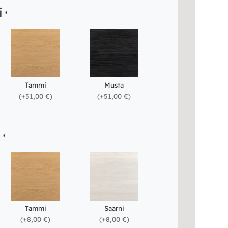
i
*
Tammi
Musta
(
+51,00 €
)
(
+51,00 €
)
i
*
Tammi
Saarni
(
+8,00 €
)
(
+8,00 €
)