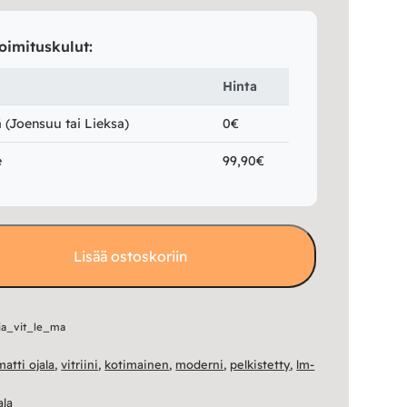
oimituskulut:
Hinta
(Joensuu tai Lieksa)
0€
e
99,90€
Lisää ostoskoriin
lja_vit_le_ma
matti ojala
,
vitriini
,
kotimainen
,
moderni
,
pelkistetty
,
lm-
ala