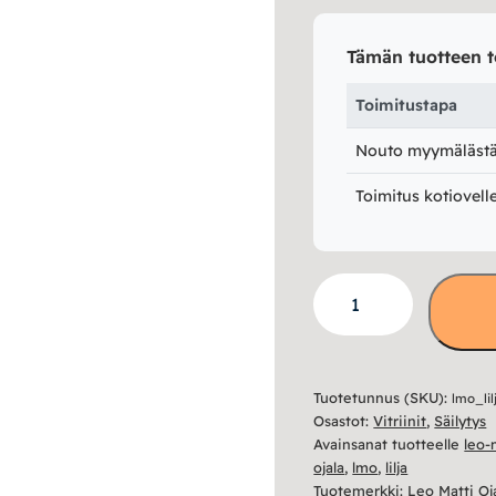
Tämän tuotteen t
Toimitustapa
Nouto myymälästä 
Toimitus kotiovell
Lilja
vitriini
matala
määrä
Tuotetunnus (SKU):
lmo_li
Osastot:
Vitriinit
,
Säilytys
Avainsanat tuotteelle
leo-
ojala
,
lmo
,
lilja
Tuotemerkki:
Leo Matti Oj