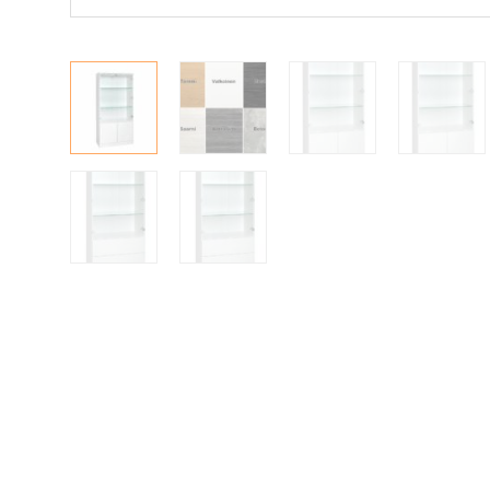
Matot
Ulkokalusteet
Valaisimet
Vuodesohvat
Senioreille
|
|
Oma tili
Yhteystiedot
Ostoskori