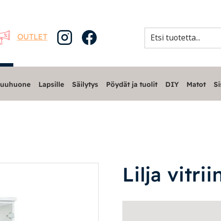
OUTLET
uuhuone
Lapsille
Säilytys
Pöydät ja tuolit
DIY
Matot
Si
Lilja vitri