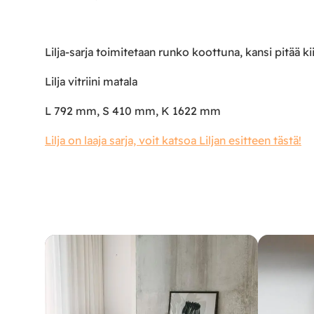
Lilja-sarja toimitetaan runko koottuna, kansi pitää ki
Lilja vitriini matala
L 792 mm, S 410 mm, K 1622 mm
Lilja on laaja sarja, voit katsoa Liljan esitteen tästä!