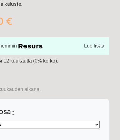
ja kaluste.
0 €
öhemmin
Lue lisää
 12 kuukautta (0% korko).
kuukauden aikana.
aosa
*