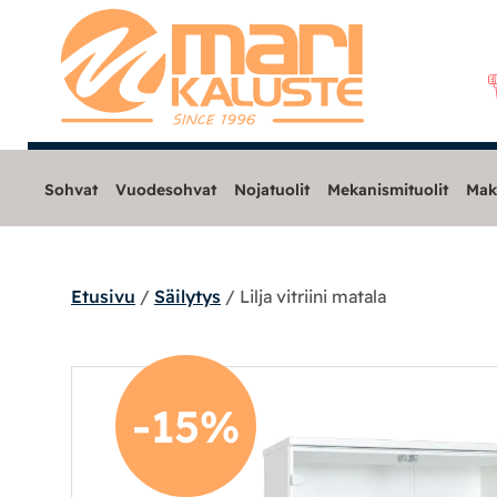
Sohvat
Vuodesohvat
Nojatuolit
Mekanismituolit
Mak
Etusivu
/
Säilytys
/ Lilja vitriini matala
Sohvat
Nojatuolit
-15%
Mekanismituolit