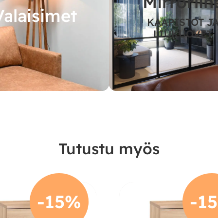
Mirrorlin
Valaisimet
KAAPISTOT J
LIUKUOVET
Tutustu myös
-15%
-1