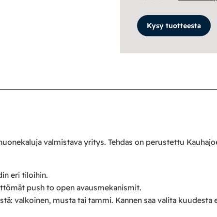
Kysy tuotteesta
 huonekaluja valmistava yritys. Tehdas on perustettu Kauhaj
n eri tiloihin.
mettömät push to open avausmekanismit.
ristä: valkoinen, musta tai tammi. Kannen saa valita kuudesta e