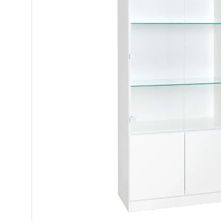
Makuuhuone
Pöydät ja tuolit
Säilytys
Hyllyt
Kaapit
Komerot
Laatikostot
Vitriinit
Tasot
Senkit
Työpöydät ja työtuolit