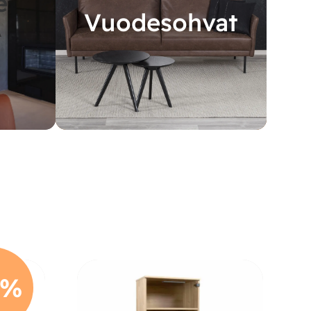
e
Vuodesohvat
A
5%