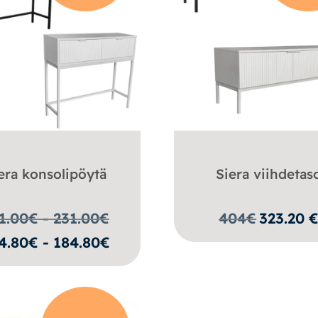
era konsolipöytä
Siera viihdetas
1.00€ - 231.00
€
404
€
323.20
4.80€ - 184.80€