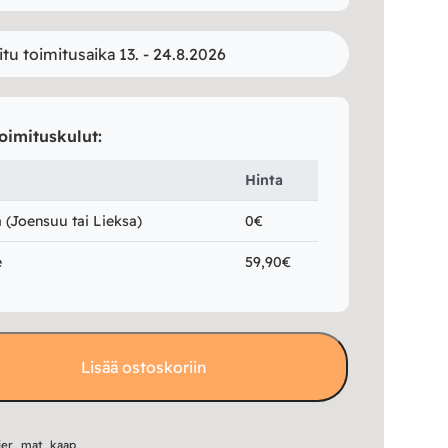
itu toimitusaika 13. - 24.8.2026
oimituskulut:
Hinta
(Joensuu tai Lieksa)
0€
e
59,90€
Lisää ostoskoriin
ier_mat_kaap