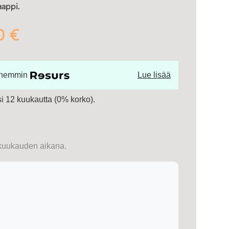
aappi.
0 €
öhemmin
Lue lisää
 12 kuukautta (0% korko).
kuukauden aikana.
i