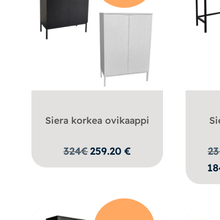
Siera korkea ovikaappi
Si
324
€
259.20
€
23
18