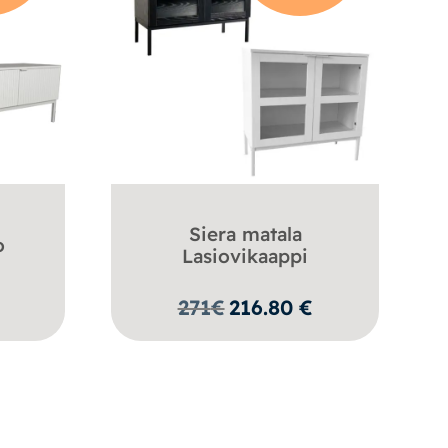
Siera matala
o
Lasiovikaappi
€
271
€
216.80
€