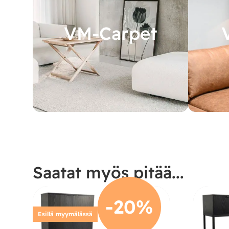
VM-Carpet
Saatat myös pitää...
-20%
Esillä myymälässä