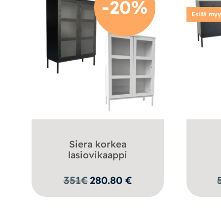
-20%
Esillä my
Siera korkea
lasiovikaappi
351
€
280.80
€