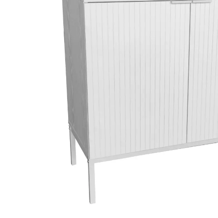
Makuuhuone
Pöydät ja tuolit
Säilytys
Hyllyt
Kaapit
Komerot
Laatikostot
Vitriinit
Tasot
Senkit
Työpöydät ja työtuolit