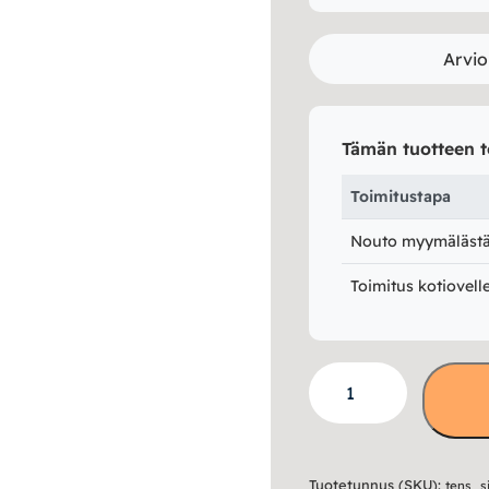
Arvio
Tämän tuotteen t
Toimitustapa
Nouto myymälästä 
Toimitus kotiovell
Siera
matala
ovikaappi
määrä
Tuotetunnus (SKU):
tens_s