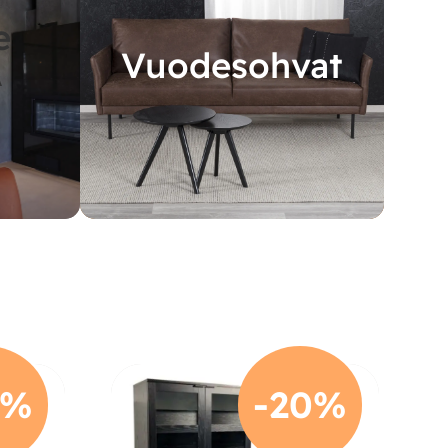
e
Vuodesohvat
A
0%
-20%