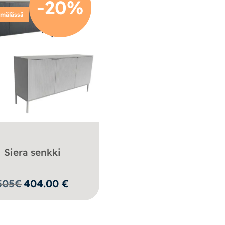
-20%
ymälässä
Siera senkki
505
€
404.00
€