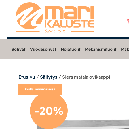
Sohvat
Vuodesohvat
Nojatuolit
Mekanismituolit
Mak
Etusivu
/
Säilytys
/ Siera matala ovikaappi
Sohvat
Esillä myymälässä
Nojatuolit
-20%
Mekanismituolit