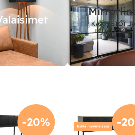
Mirrorlin
Valaisimet
KAAPISTOT J
LIUKUOVET
-20%
-2
Esillä myymälässä