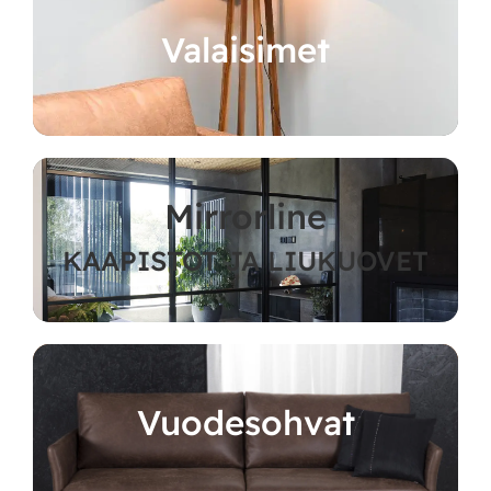
Valaisimet
Mirrorline
KAAPISTOT JA LIUKUOVET
Vuodesohvat