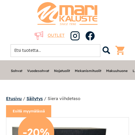
OUTLET
Sohvat
Vuodesohvat
Nojatuolit
Mekanismituolit
Makuuhuone
L
Etusivu
/
Säilytys
/ Siera viihdetaso
Esillä myymälässä
Sohvat
-20%
Nojatuolit