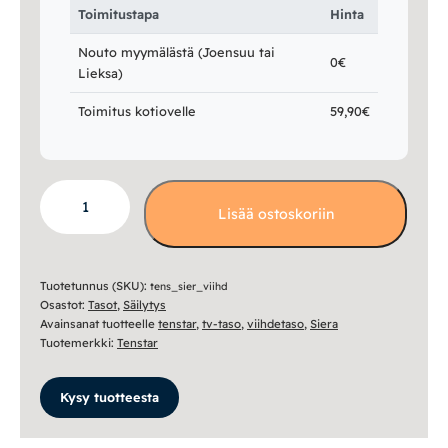
Toimitustapa
Hinta
Nouto myymälästä (Joensuu tai
0€
Lieksa)
Toimitus kotiovelle
59,90€
Siera
Lisää ostoskoriin
viihdetaso
määrä
Tuotetunnus (SKU):
tens_sier_viihd
Osastot:
Tasot
,
Säilytys
Avainsanat tuotteelle
tenstar
,
tv-taso
,
viihdetaso
,
Siera
Tuotemerkki:
Tenstar
Kysy tuotteesta