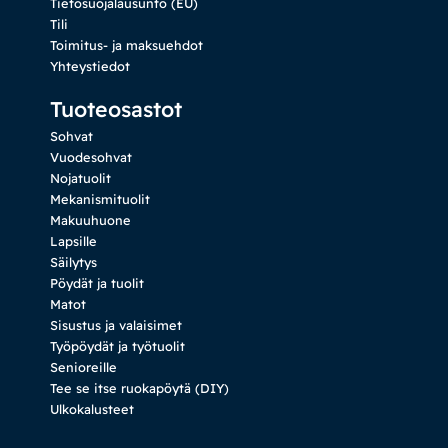
Tietosuojalausunto (EU)
Tili
Toimitus- ja maksuehdot
Yhteystiedot
Tuoteosastot
Sohvat
Vuodesohvat
Nojatuolit
Mekanismituolit
Makuuhuone
Lapsille
Säilytys
Pöydät ja tuolit
Matot
Sisustus ja valaisimet
Työpöydät ja työtuolit
Senioreille
Tee se itse ruokapöytä (DIY)
Ulkokalusteet