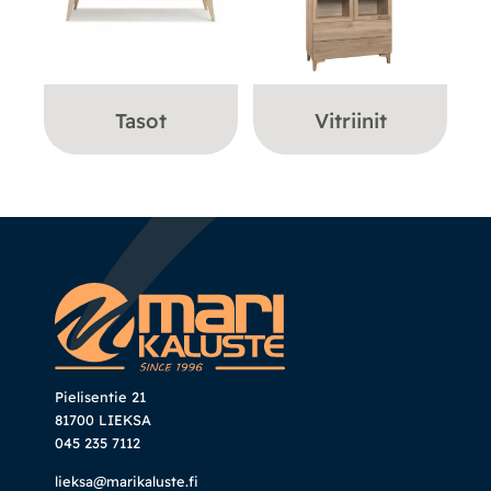
Tasot
Vitriinit
Pielisentie 21
81700 LIEKSA
045 235 7112
lieksa@marikaluste.fi