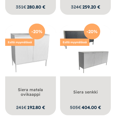
351
€
280.80
€
324
€
259.20
€
-20%
-20%
Esillä myymälässä
Esillä myymälässä
Siera matala
Siera senkki
ovikaappi
241
€
192.80
€
505
€
404.00
€