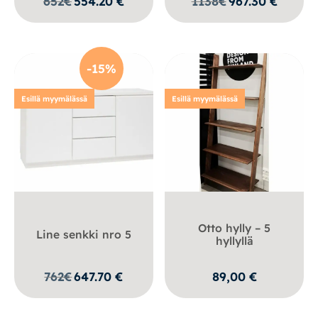
652
€
554.20
€
1138
€
967.30
€
-15%
Esillä myymälässä
Esillä myymälässä
Otto hylly – 5
Line senkki nro 5
hyllyllä
762
€
647.70
€
89,00
€