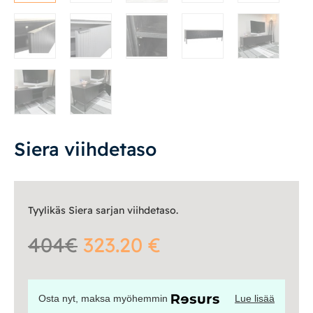
Tasot
Senkit
Työpöydät ja työtuolit
Matot
Ulkokalusteet
Siera viihdetaso
Valaisimet
Tyylikäs Siera sarjan viihdetaso.
Vuodesohvat
404€
323.20 €
Senioreille
Osta nyt, maksa myöhemmin
Lue lisää
|
|
Oma tili
Yhteystiedot
Ostoskori