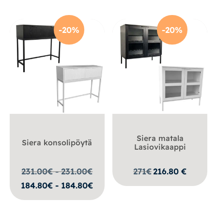
-20%
-20%
Siera matala
Siera konsolipöytä
Lasiovikaappi
231.00€ - 231.00
€
271
€
216.80
€
184.80€ - 184.80€