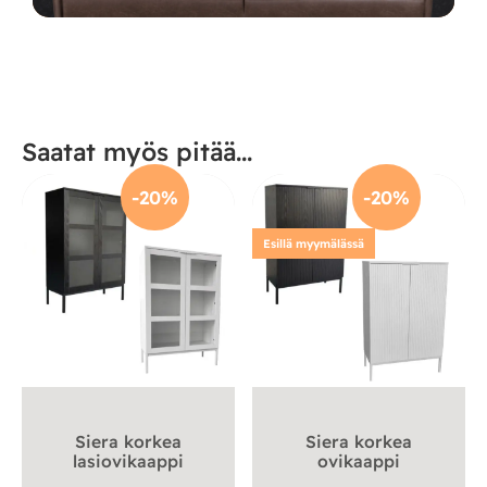
Saatat myös pitää...
-20%
-20%
Esillä myymälässä
Siera korkea
Siera korkea
lasiovikaappi
ovikaappi