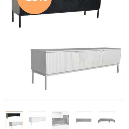
Mekanismituolit
Makuuhuone
Pöydät ja tuolit
Säilytys
Hyllyt
Kaapit
Komerot
Laatikostot
Vitriinit