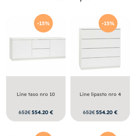
-15%
-15%
Line taso nro 10
Line lipasto nro 4
652
€
554.20
€
652
€
554.20
€