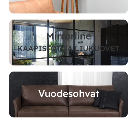
Mirrorline
KAAPISTOT JA LIUKUOVET
Vuodesohvat