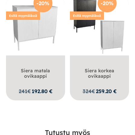
-20%
-20%
Esillä myymälässä
Esillä myymälässä
Siera matala
Siera korkea
ovikaappi
ovikaappi
241
€
192.80
€
324
€
259.20
€
Tutustu myös