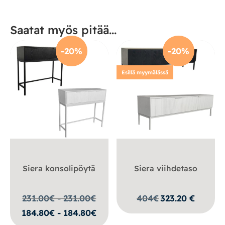
Saatat myös pitää...
-20%
-20%
Esillä myymälässä
Siera konsolipöytä
Siera viihdetaso
231.00€ - 231.00
€
404
€
323.20
€
184.80€ - 184.80€