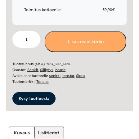
Toimitus kotiovelle
59,90€
Siera
Lisää ostoskoriin
senkki
määrä
Tuotetunnus (SKU):
tens_sier_senk
Osastot:
Senkit
,
Säilytys
,
Kaapit
Avainsanat tuotteelle
senkki
,
tenstar
,
Siera
Tuotemerkki:
Tenstar
Kysy tuotteesta
Kuvaus
Lisätiedot