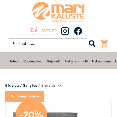
OUTLET
Sohvat
Vuodesohvat
Nojatuolit
Mekanismituolit
Makuuhuone
L
Etusivu
/
Säilytys
/ Siera senkki
Esillä myymälässä
Sohvat
-20%
Nojatuolit