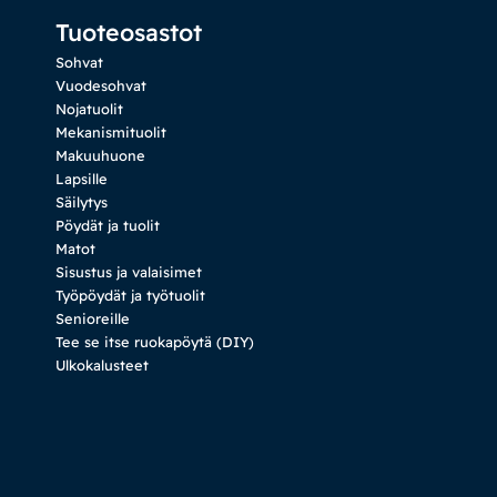
Tuoteosastot
Sohvat
Vuodesohvat
Nojatuolit
Mekanismituolit
Makuuhuone
Lapsille
Säilytys
Pöydät ja tuolit
Matot
Sisustus ja valaisimet
Työpöydät ja työtuolit
Senioreille
Tee se itse ruokapöytä (DIY)
Ulkokalusteet