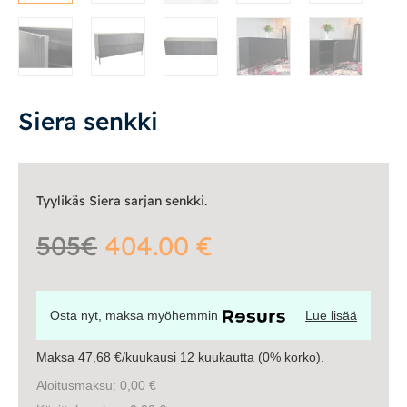
Tasot
Senkit
Työpöydät ja työtuolit
Siera senkki
Matot
Ulkokalusteet
Tyylikäs Siera sarjan senkki.
Valaisimet
505€
404.00 €
Vuodesohvat
Osta nyt, maksa myöhemmin
Lue lisää
Senioreille
Maksa 47,68 €/kuukausi 12 kuukautta (0% korko).
Aloitusmaksu: 0,00 €
|
|
Oma tili
Yhteystiedot
Ostoskori