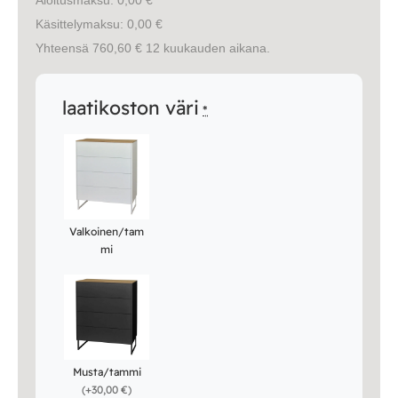
Käsittelymaksu: 0,00 €
Yhteensä 760,60 € 12 kuukauden aikana.
laatikoston väri
*
Valkoinen/tam
mi
Musta/tammi
(
+30,00 €
)