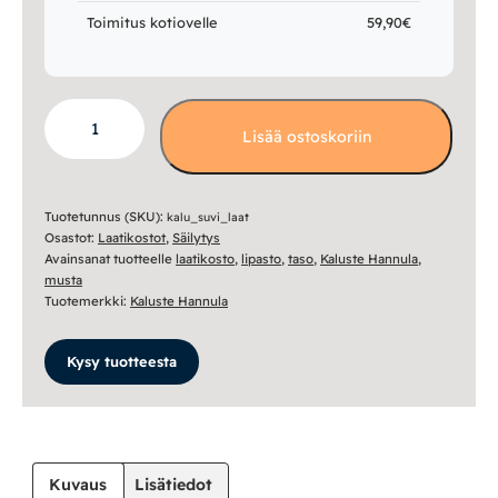
Toimitus kotiovelle
59,90€
Suvi
Lisää ostoskoriin
laatikosto
-
kaksi
väriä
Tuotetunnus (SKU):
kalu_suvi_laat
Osastot:
Laatikostot
,
Säilytys
määrä
Avainsanat tuotteelle
laatikosto
,
lipasto
,
taso
,
Kaluste Hannula
,
musta
Tuotemerkki:
Kaluste Hannula
Kysy tuotteesta
Kuvaus
Lisätiedot