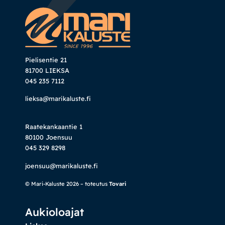
Pielisentie 21
81700 LIEKSA
045 235 7112
lieksa@marikaluste.fi
Raatekankaantie 1
80100 Joensuu
045 329 8298
joensuu@marikaluste.fi
© Mari-Kaluste 2026 – toteutus
Tovari
Aukioloajat