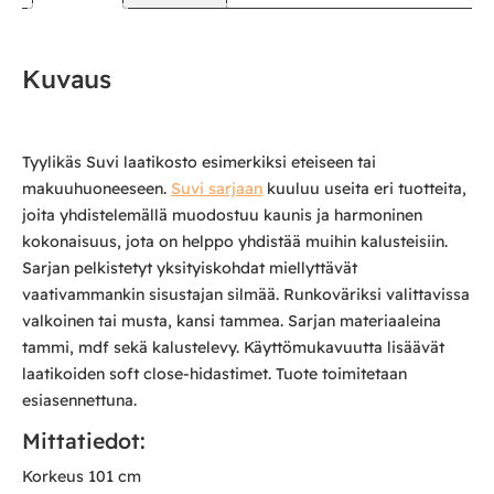
Kuvaus
Tyylikäs Suvi laatikosto esimerkiksi eteiseen tai
makuuhuoneeseen.
Suvi sarjaan
kuuluu useita eri tuotteita,
joita yhdistelemällä muodostuu kaunis ja harmoninen
kokonaisuus, jota on helppo yhdistää muihin kalusteisiin.
Sarjan pelkistetyt yksityiskohdat miellyttävät
vaativammankin sisustajan silmää. Runkoväriksi valittavissa
valkoinen tai musta, kansi tammea. Sarjan materiaaleina
tammi, mdf sekä kalustelevy. Käyttömukavuutta lisäävät
laatikoiden soft close-hidastimet. Tuote toimitetaan
esiasennettuna.
Mittatiedot:
Korkeus 101 cm