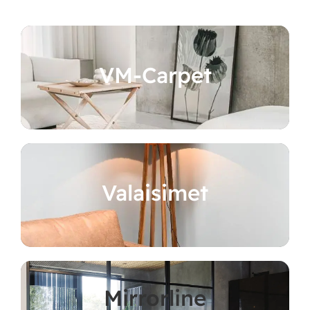
VM-Carpet
Valaisimet
Mirrorline