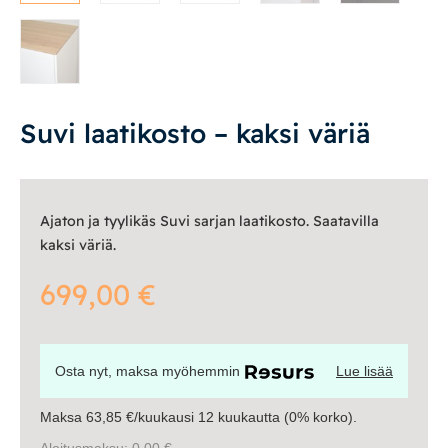
Tasot
Senkit
Työpöydät ja työtuolit
Suvi laatikosto – kaksi väriä
Matot
Ulkokalusteet
Ajaton ja tyylikäs Suvi sarjan laatikosto. Saatavilla
kaksi väriä.
Valaisimet
699,00
€
Vuodesohvat
Senioreille
Osta nyt, maksa myöhemmin
Lue lisää
Maksa 63,85 €/kuukausi 12 kuukautta (0% korko).
|
|
Oma tili
Yhteystiedot
Ostoskori
Aloitusmaksu: 0,00 €