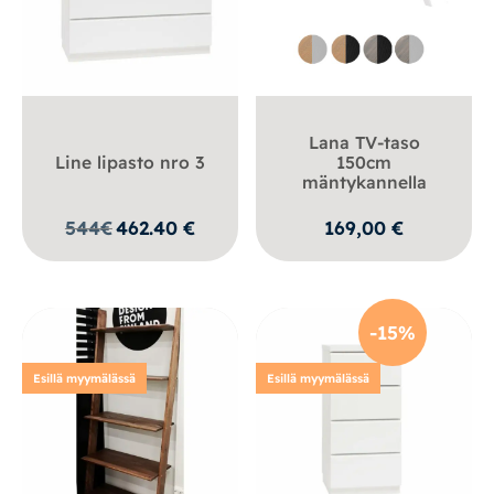
Lana TV-taso
Line lipasto nro 3
150cm
mäntykannella
544
€
462.40
€
169,00
€
-15%
Esillä myymälässä
Esillä myymälässä