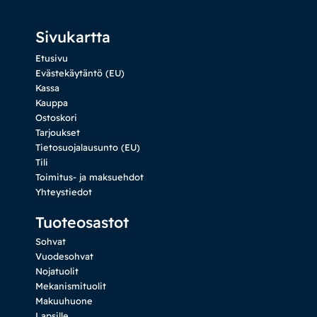
Sivukartta
Etusivu
Evästekäytäntö (EU)
Kassa
Kauppa
Ostoskori
Tarjoukset
Tietosuojalausunto (EU)
Tili
Toimitus- ja maksuehdot
Yhteystiedot
Tuoteosastot
Sohvat
Vuodesohvat
Nojatuolit
Mekanismituolit
Makuuhuone
Lapsille