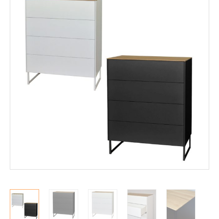
Mekanismituolit
Makuuhuone
Pöydät ja tuolit
Säilytys
Hyllyt
Kaapit
Komerot
Laatikostot
Vitriinit