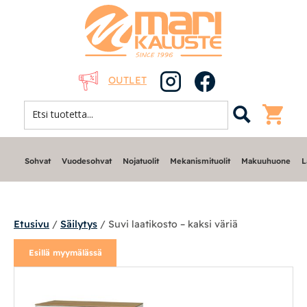
OUTLET
Sohvat
Vuodesohvat
Nojatuolit
Mekanismituolit
Makuuhuone
L
Etusivu
/
Säilytys
/ Suvi laatikosto – kaksi väriä
Esillä myymälässä
Sohvat
Nojatuolit