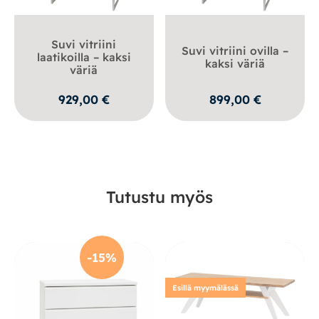
Suvi vitriini
Suvi vitriini ovilla –
laatikoilla – kaksi
kaksi väriä
väriä
929,00
€
899,00
€
Tutustu myös
-15%
Esillä myymälässä