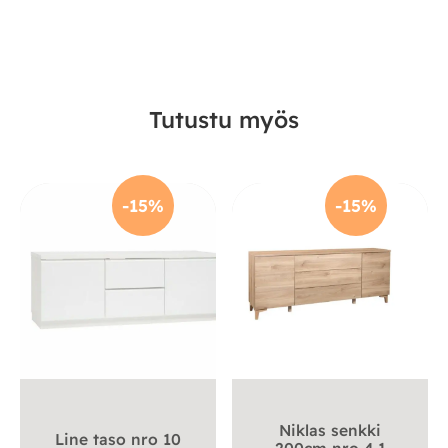
Tutustu myös
-15%
-15%
Niklas senkki
Line taso nro 10
200cm nro 4.1