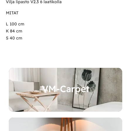
Vilja lipasto V2.3 6 laatikolla
MITAT
L 100 cm
K 84 cm
S 40 cm
VM-Carpet