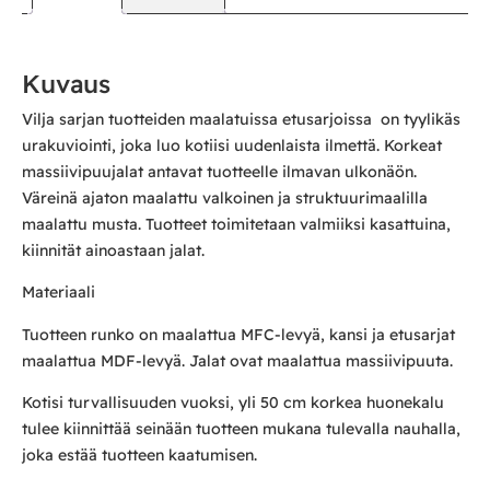
Kuvaus
Vilja sarjan tuotteiden maalatuissa etusarjoissa on tyylikäs
urakuviointi, joka luo kotiisi uudenlaista ilmettä. Korkeat
massiivipuujalat antavat tuotteelle ilmavan ulkonäön.
Väreinä ajaton maalattu valkoinen ja struktuurimaalilla
maalattu musta. Tuotteet toimitetaan valmiiksi kasattuina,
kiinnität ainoastaan jalat.
Materiaali
Tuotteen runko on maalattua MFC-levyä, kansi ja etusarjat
maalattua MDF-levyä. Jalat ovat maalattua massiivipuuta.
Kotisi turvallisuuden vuoksi, yli 50 cm korkea huonekalu
tulee kiinnittää seinään tuotteen mukana tulevalla nauhalla,
joka estää tuotteen kaatumisen.