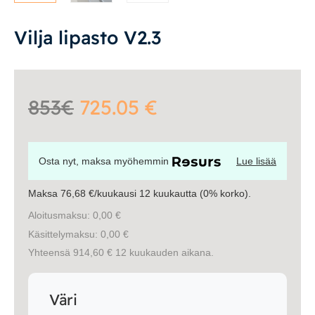
Tasot
Senkit
Vilja lipasto V2.3
Työpöydät ja työtuolit
853€
725.05 €
Matot
Ulkokalusteet
Osta nyt, maksa myöhemmin
Lue lisää
Valaisimet
Maksa 76,68 €/kuukausi 12 kuukautta (0% korko).
Aloitusmaksu: 0,00 €
Vuodesohvat
Käsittelymaksu: 0,00 €
Yhteensä 914,60 € 12 kuukauden aikana.
Senioreille
Väri
|
|
Oma tili
Yhteystiedot
Ostoskori