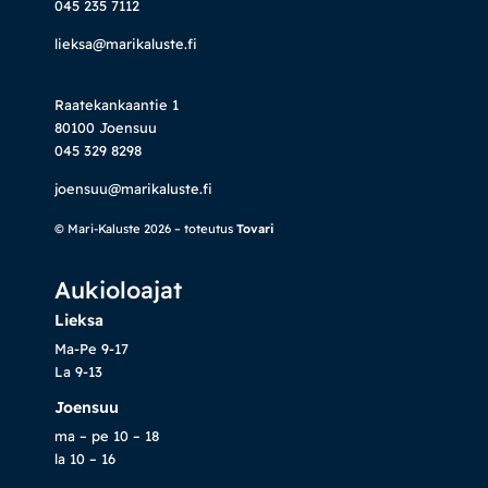
045 235 7112
lieksa@marikaluste.fi
Raatekankaantie 1
80100 Joensuu
045 329 8298
joensuu@marikaluste.fi
© Mari-Kaluste 2026 – toteutus
Tovari
Aukioloajat
Lieksa
Ma-Pe 9-17
La 9-13
Joensuu
ma – pe 10 – 18
la 10 – 16