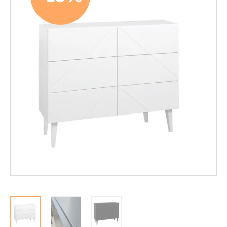
Mekanismituolit
Makuuhuone
Pöydät ja tuolit
Säilytys
Hyllyt
Kaapit
Komerot
Laatikostot
Vitriinit