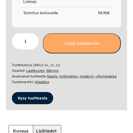
Lieksa)
Toimitus kotiovelle
59,90€
Vilja
Lisää ostoskoriin
lipasto
V2.3
määrä
Tuotetunnus (SKU):
hii_vil_2.3
Osastot:
Laatikostot
,
Säilytys
Avainsanat tuotteelle
lipasto
,
kotimainen
,
moderni
,
vilja hiipakka
Tuotemerkki:
Hiipakka
Kysy tuotteesta
Kuvaus
Lisätiedot