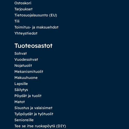
Ostoskori
Tarjoukset
Tietosuojalausunto (EU)
Tili
Toimitus- ja maksuehdot
Yhteystiedot
Tuoteosastot
Sohvat
Vuodesohvat
Nojatuolit
Mekanismituolit
Makuuhuone
Lapsille
Säilytys
Pöydät ja tuolit
Matot
Sisustus ja valaisimet
Työpöydät ja työtuolit
Senioreille
Tee se itse ruokapöytä (DIY)