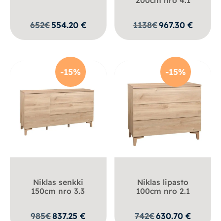
652
€
554.20
€
1138
€
967.30
€
-15%
-15%
Niklas senkki
Niklas lipasto
150cm nro 3.3
100cm nro 2.1
985
€
837.25
€
742
€
630.70
€