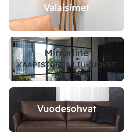
Valaisimet
Mirrorline
KAAPISTOT JA LIUKUOVET
Vuodesohvat