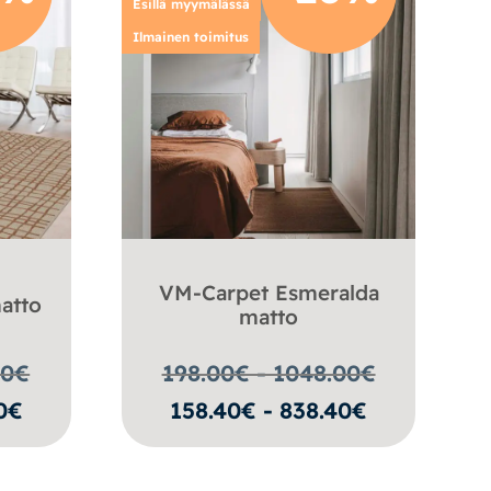
Esillä myymälässä
Ilmainen toimitus
VM-Carpet Esmeralda
atto
matto
00
€
198.00€ - 1048.00
€
0€
158.40€ - 838.40€