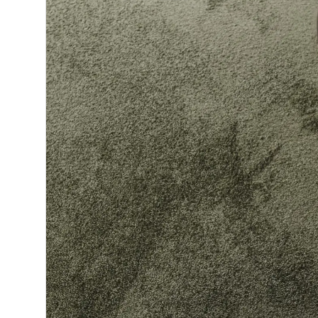
Makuuhuone
Pöydät ja tuolit
Säilytys
Työpöydät ja työtuolit
Matot
VM-Carpet
Villamatot
Sileäksi kudotut matot
Pyöreät matot
Lyhytnukkaiset matot