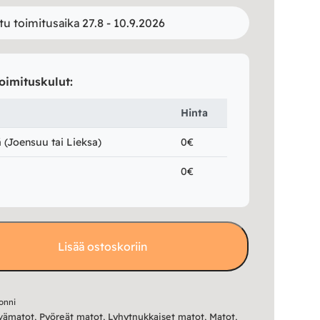
tu toimitusaika 27.8 - 10.9.2026
oimituskulut:
Hinta
(Joensuu tai Lieksa)
0€
0€
Lisää ostoskoriin
onni
vämatot
,
Pyöreät matot
,
Lyhytnukkaiset matot
,
Matot
,