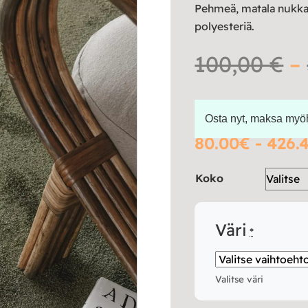
Pehmeä, matala nukka
polyesteriä.
100,00
€
–
Osta nyt, maksa my
80.00€ - 426.
Koko
Väri
*
Valitse väri