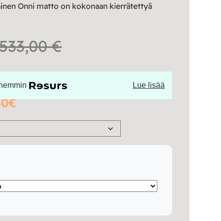
inen Onni matto on kokonaan kierrätettyä
Hintaluokka:
533,00
€
100,00 €
öhemmin
Lue lisää
-
40€
533,00 €