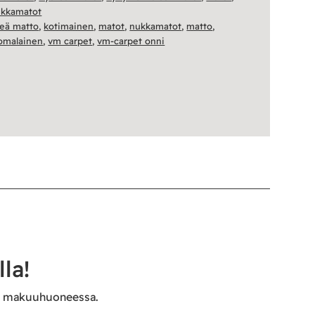
kkamatot
eä matto
,
kotimainen
,
matot
,
nukkamatot
,
matto
,
omalainen
,
vm carpet
,
vm-carpet onni
la!
tä makuuhuoneessa.