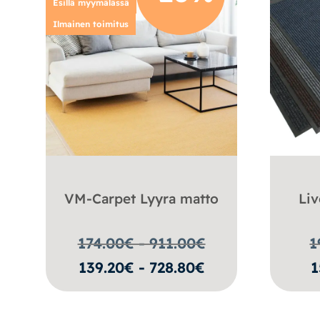
Esillä myymälässä
Ilmainen toimitus
VM-Carpet Lyyra matto
Liv
174.00€ - 911.00
€
1
139.20€ - 728.80€
1