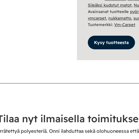
Sileäksi kudotut matot
,
Nu
Avainsanat tuotteelle
pyör
vmcarpet
,
nukkamatto
,
su
Tuotemerkki:
Vm-Carpet
Kysy tuotteesta
laa nyt ilmaisella toimituksel
rätettyä polyesteriä. Onni ilahduttaa sekä olohuoneessa et