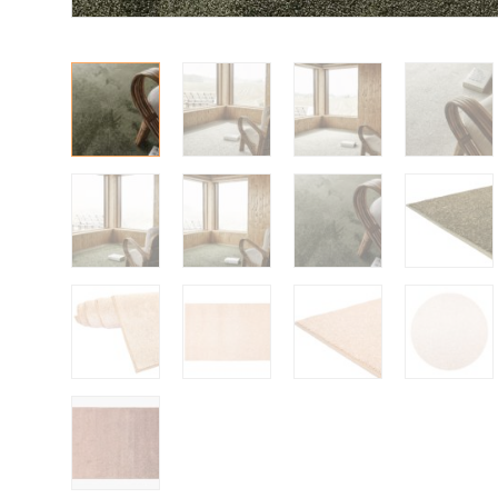
Kylpyhuoneen matot
Ulkokalusteet
Valaisimet
Vuodesohvat
Senioreille
|
|
Oma tili
Yhteystiedot
Ostoskori