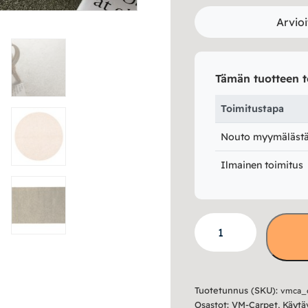
Arvioi
Tämän tuotteen t
Toimitustapa
Nouto myymälästä 
Ilmainen toimitus
VM-
Carpet
Onni
matto
Tuotetunnus (SKU):
vmca_
määrä
Osastot:
VM-Carpet
,
Käytä