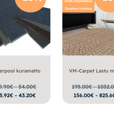
Esillä myymälässä
Ilmainen toimitus
erpool kuramatto
VM-Carpet Lastu m
9.90€ - 54.00
€
195.00€ - 1032.
5.92€ - 43.20€
156.00€ - 825.6