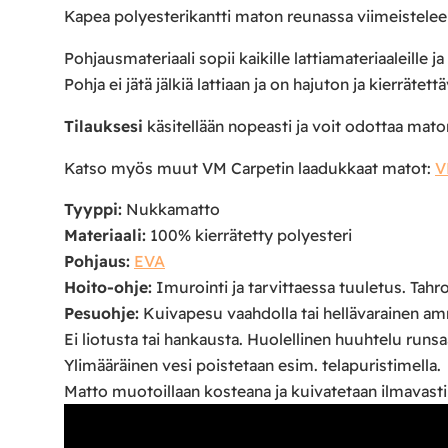
Kapea polyesterikantti maton reunassa viimeistele
Pohjausmateriaali sopii kaikille lattiamateriaaleille ja 
Pohja ei jätä jälkiä lattiaan ja on hajuton ja kierrätettä
Tilauksesi
käsitellään nopeasti ja voit odottaa ma
Katso myös muut VM Carpetin laadukkaat matot:
V
Tyyppi:
Nukkamatto
Materiaali:
100% kierrätetty polyesteri
Pohjaus:
EVA
Hoito-ohje:
Imurointi ja tarvittaessa tuuletus. Tahroj
Pesuohje:
Kuivapesu vaahdolla tai hellävarainen a
Ei liotusta tai hankausta. Huolellinen huuhtelu runsaa
Ylimääräinen vesi poistetaan esim. telapuristimella.
Matto muotoillaan kosteana ja kuivatetaan ilmavasti