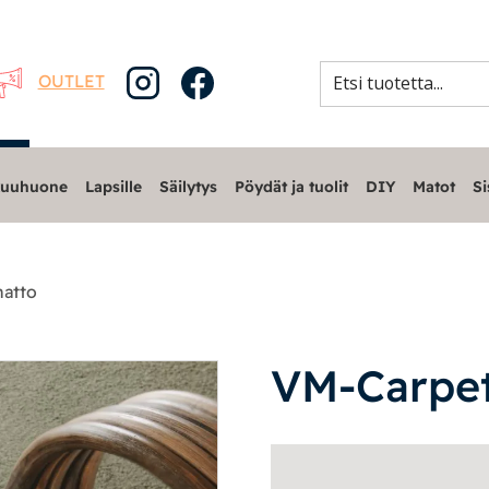
OUTLET
uuhuone
Lapsille
Säilytys
Pöydät ja tuolit
DIY
Matot
Si
matto
VM-Carpet