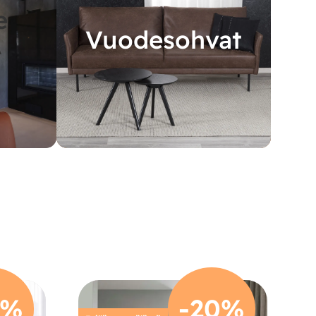
e
Vuodesohvat
A
0%
-20%