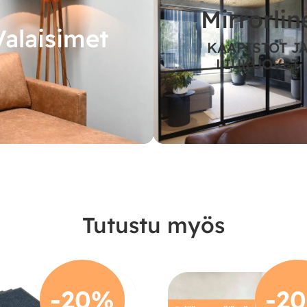
Mirrorlin
Valaisimet
KAAPISTOT J
LIUKUOVET
Tutustu myös
-20%
-2