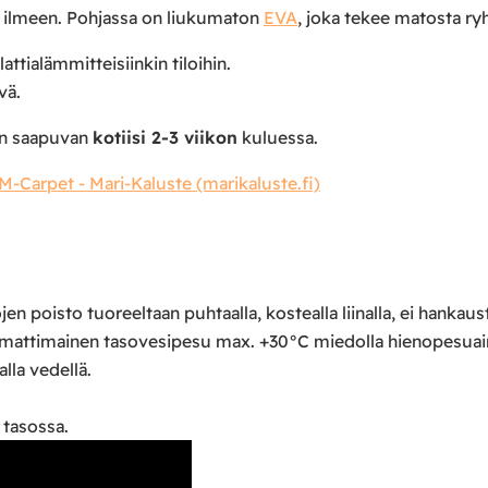
e ilmeen. Pohjassa on liukumaton
EVA
, joka tekee matosta ry
lattialämmitteisiinkin tiloihin.
vä.
ton saapuvan
kotiisi 2-3 viikon
kuluessa.
M-Carpet - Mari-Kaluste (marikaluste.fi)
en poisto tuoreeltaan puhtaalla, kostealla liinalla, ei hankaus
mmattimainen tasovesipesu max. +30°C miedolla hienopesuain
lla vedellä.
 tasossa.