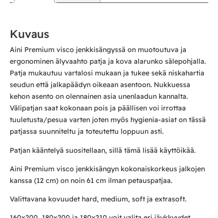
Kuvaus
Aini Premium visco jenkkisängyssä on muotoutuva ja
ergonominen älyvaahto patja ja kova alarunko sälepohjalla.
Patja mukautuu vartalosi mukaan ja tukee sekä niskahartia
seudun että jalkapäädyn oikeaan asentoon. Nukkuessa
kehon asento on olennainen asia unenlaadun kannalta.
Välipatjan saat kokonaan pois ja päällisen voi irrottaa
tuuletusta/pesua varten joten myös hygienia-asiat on tässä
patjassa suunniteltu ja toteutettu loppuun asti.
Patjan kääntelyä suositellaan, sillä tämä lisää käyttöikää.
Aini Premium visco jenkkisängyn kokonaiskorkeus jalkojen
kanssa (12 cm) on noin 61 cm ilman petauspatjaa.
Valittavana kovuudet hard, medium, soft ja extrasoft.
160x200, 180x200 ja 180x210 voit valita eri jäykkyydet