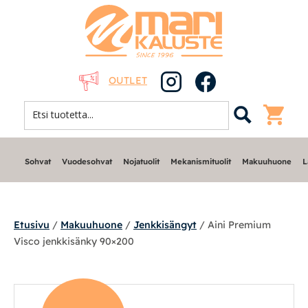
OUTLET
Sohvat
Vuodesohvat
Nojatuolit
Mekanismituolit
Makuuhuone
L
Etusivu
/
Makuuhuone
/
Jenkkisängyt
/ Aini Premium
Visco jenkkisänky 90×200
Sohvat
Nojatuolit