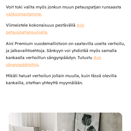
Voit toki valita myös jonkun muun petauspatjan runsaasta
valikoimastamme.
Viimeistele kokonaisuus pestävällä
Aini
petauspatjansuojalla.
Aini Premium vuodemallistoon on saatavilla useita verhoilu,
ja jalkavaihtoehtoja. Sänkyyn voi yhdistää myös samalla
kankaalla verhoillun sängynpäädyn. Tutustu
Aini
sängynpäätyihin
.
Mikäli haluat verhoilun jollain muulla, kuin tässä olevilla
kankailla, otathan yhteyttä myymälään.