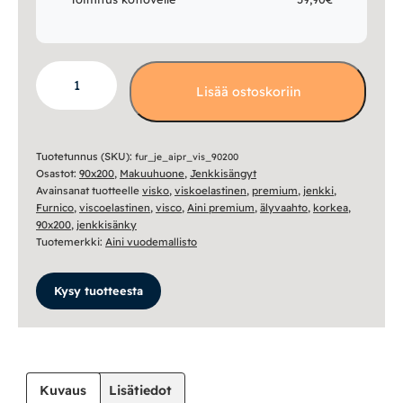
Aini
Lisää ostoskoriin
Premium
Visco
jenkkisänky
90x200
Tuotetunnus (SKU):
fur_je_aipr_vis_90200
Osastot:
90x200
,
Makuuhuone
,
Jenkkisängyt
määrä
Avainsanat tuotteelle
visko
,
viskoelastinen
,
premium
,
jenkki
,
Furnico
,
viscoelastinen
,
visco
,
Aini premium
,
älyvaahto
,
korkea
,
90x200
,
jenkkisänky
Tuotemerkki:
Aini vuodemallisto
Kysy tuotteesta
Kuvaus
Lisätiedot