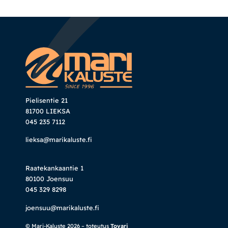
Pielisentie 21
81700 LIEKSA
045 235 7112
lieksa@marikaluste.fi
Raatekankaantie 1
80100 Joensuu
045 329 8298
joensuu@marikaluste.fi
© Mari-Kaluste 2026 – toteutus
Tovari