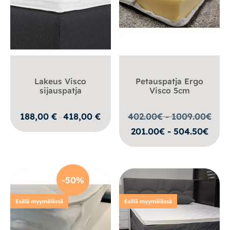
Lakeus Visco
Petauspatja Ergo
sijauspatja
Visco 5cm
Hintaluokka:
188,00
€
418,00
€
402.00€ - 1009.00
€
–
188,00 €
201.00€ - 504.50€
-
418,00 €
-50%
Esillä myymälässä
Esillä myymälässä