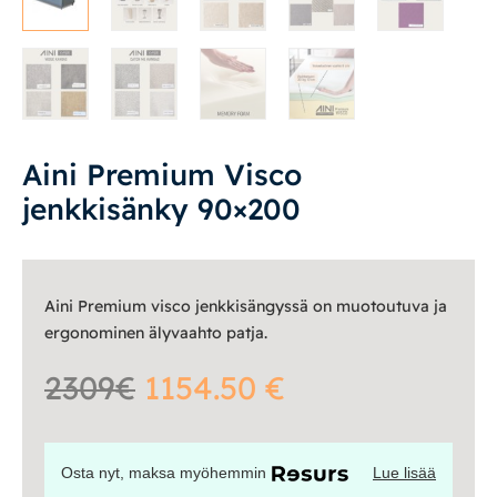
Yöpöydät
Lapsille
Lapsille
Pöydät ja tuolit
Aini Premium Visco
jenkkisänky 90×200
Säilytys
Työpöydät ja työtuolit
Aini Premium visco jenkkisängyssä on muotoutuva ja
ergonominen älyvaahto patja.
Matot
2309€
1154.50 €
Ulkokalusteet
Valaisimet
Osta nyt, maksa myöhemmin
Lue lisää