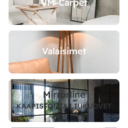
VM-Carpet
Valaisimet
Mirrorline
KAAPISTOT JA LIUKUOVET