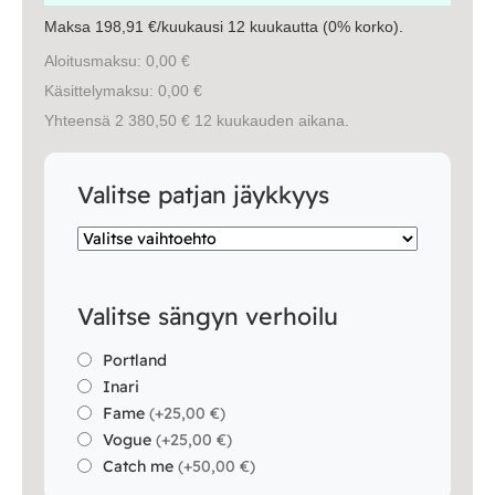
Vuodesohvat
Maksa 198,91 €/kuukausi 12 kuukautta (0% korko).
Aloitusmaksu: 0,00 €
Senioreille
Käsittelymaksu: 0,00 €
Yhteensä 2 380,50 € 12 kuukauden aikana.
|
|
Oma tili
Yhteystiedot
Ostoskori
Valitse patjan jäykkyys
Valitse sängyn verhoilu
Portland
Inari
Fame
(
+25,00 €
)
Vogue
(
+25,00 €
)
Catch me
(
+50,00 €
)