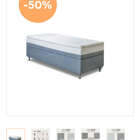
-50%
Mekanismituolit
Makuuhuone
Jenkkisängyt
Runkosängyt
Säätösängyt
Patjat
Petauspatjat
Sängyn päädyt
Sängyn rungot
Kerros- ja parvisängyt