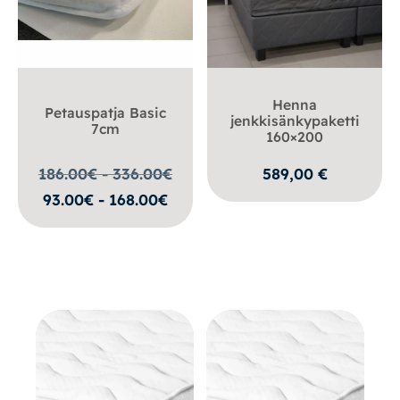
Henna
Petauspatja Basic
jenkkisänkypaketti
7cm
160×200
186.00€ - 336.00
€
589,00
€
93.00€ - 168.00€