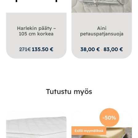
Harlekin pääty –
Aini
105 cm korkea
petauspatjansuoja
Hintaluo
271
€
135.50
€
38,00
€
83,00
€
–
38,00 €
-
83,00 €
Tutustu myös
-50%
Esillä myymälässä