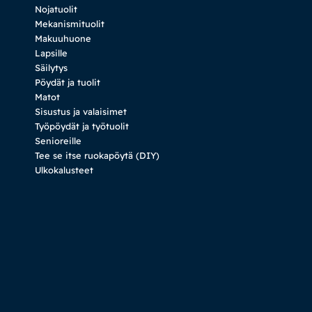
Nojatuolit
Mekanismituolit
Makuuhuone
Lapsille
Säilytys
Pöydät ja tuolit
Matot
Sisustus ja valaisimet
Työpöydät ja työtuolit
Senioreille
Tee se itse ruokapöytä (DIY)
Ulkokalusteet