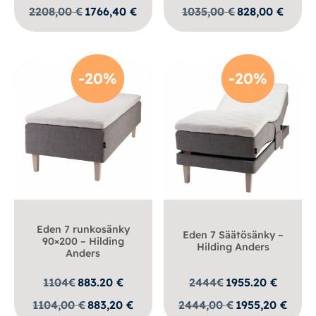
2208,00
€
1766,40
€
1035,00
€
828,00
€
-20%
-20%
-20%
-20%
Eden 7 runkosänky
Eden 7 Säätösänky –
90×200 – Hilding
Hilding Anders
Anders
1104
€
883.20
€
2444
€
1955.20
€
1104,00
€
883,20
€
2444,00
€
1955,20
€