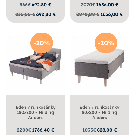
866
€
692.80
€
2070
€
1656.00
€
866,00
€
692,80
€
2070,00
€
1656,00
€
-20%
-20%
-20%
-20%
Eden 7 runkosänky
Eden 7 runkosänky
180×200 – Hilding
80×200 – Hilding
Anders
Anders
2208
€
1766.40
€
1035
€
828.00
€