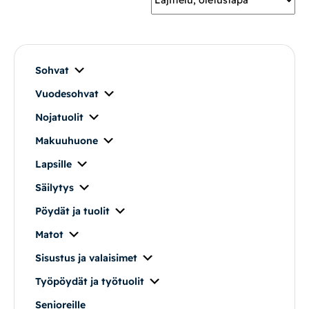
Mekanismituolit
Makuuhuone
Sohvat
Vuodesohvat
Pöydät ja tuolit
Nojatuolit
Säilytys
Makuuhuone
Lapsille
Työpöydät ja työtuolit
Säilytys
Pöydät ja tuolit
Matot
Matot
Ulkokalusteet
Sisustus ja valaisimet
Työpöydät ja työtuolit
Valaisimet
Senioreille