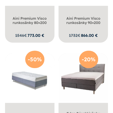
Aini Premium Visco
Aini Premium Visco
runkosänky 80×200
runkosänky 90×200
1546
€
773.00
€
1732
€
866.00
€
-50%
-20%
-20%