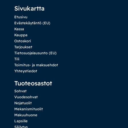
Sivukartta
Etusivu
Evästekäytäntö (EU)
Kassa
Kauppa
Ostoskori
Tarjoukset
Tietosuojalausunto (EU)
Tili
Toimitus- ja maksuehdot
Yhteystiedot
Tuoteosastot
Sohvat
Vuodesohvat
Nojatuolit
Mekanismituolit
Makuuhuone
Lapsille
Säilytys