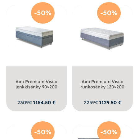
-50%
-50%
Aini Premium Visco
Aini Premium Visco
jenkkisänky 90×200
runkosänky 120×200
2309
€
1154.50
€
2259
€
1129.50
€
-50%
-50%