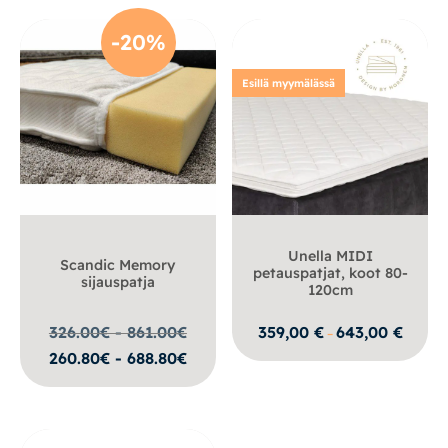
-20%
Esillä myymälässä
Unella MIDI
Scandic Memory
petauspatjat, koot 80-
sijauspatja
120cm
Hintalu
326.00€ - 861.00
€
359,00
€
643,00
€
–
359,00 
260.80€ - 688.80€
-
643,00 