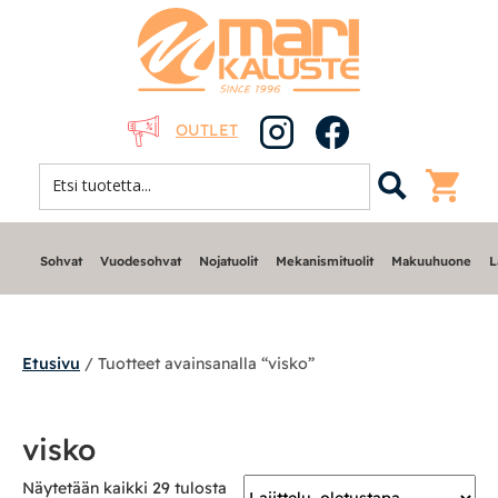
OUTLET
Sohvat
Vuodesohvat
Nojatuolit
Mekanismituolit
Makuuhuone
L
Etusivu
/ Tuotteet avainsanalla “visko”
Sohvat
visko
Nojatuolit
Näytetään kaikki 29 tulosta