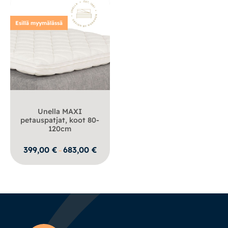
Esillä myymälässä
Unella MAXI
petauspatjat, koot 80-
120cm
Hintaluokka:
399,00
€
683,00
€
–
399,00 €
-
683,00 €