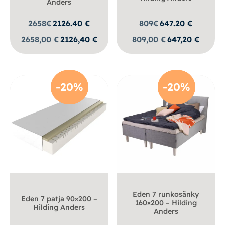
Anders
2658
€
2126.40
€
809
€
647.20
€
2658,00
€
2126,40
€
809,00
€
647,20
€
-20%
-20%
-20%
-20%
Eden 7 runkosänky
Eden 7 patja 90×200 –
160×200 – Hilding
Hilding Anders
Anders