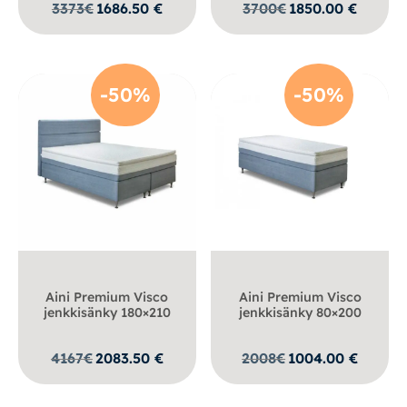
3373
€
1686.50
€
3700
€
1850.00
€
-50%
-50%
Aini Premium Visco
Aini Premium Visco
jenkkisänky 180×210
jenkkisänky 80×200
4167
€
2083.50
€
2008
€
1004.00
€