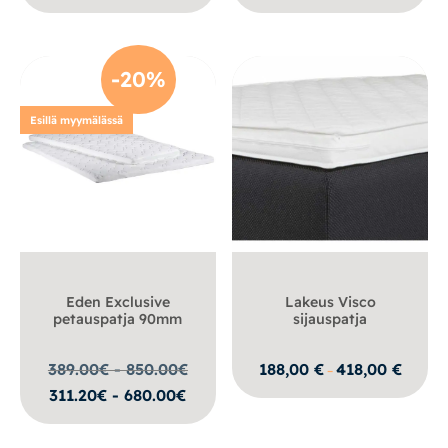
-20%
Esillä myymälässä
Eden Exclusive
Lakeus Visco
petauspatja 90mm
sijauspatja
Hintalu
389.00€ - 850.00
€
188,00
€
418,00
€
–
188,00 
311.20€ - 680.00€
-
418,00 