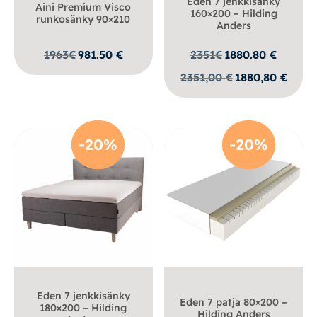
Eden 7 jenkkisänky
Aini Premium Visco
160×200 – Hilding
runkosänky 90×210
Anders
1963
€
981.50
€
2351
€
1880.80
€
2351,00
€
1880,80
€
-20%
-20%
-20%
-20%
Eden 7 jenkkisänky
Eden 7 patja 80×200 –
180×200 – Hilding
Hilding Anders