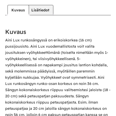
Kuvaus
Lisätiedot
Kuvaus
Aini Lux runkosängyssä on erikoiskorkea (16 cm)
pussijousisto. Aini Lux vuodemallistosta voit valita
jousituksen vyöhykkeettömänä (toiselta nimeltään myös 1-
vyöhykkeinen), tai viisivyöhykkeellisenä. 5-
vyöhykkeellisessä on napakampi jousitus lantion kohdalla,
sekä molemmissa päädyissä, myötäillen paremmin
kyljellään nukkujaa. Vyöhykkeet ovat symmetrisesti. Aini
Lux runkosängyn runko-osan korkeus on noin 36 cm.
Sängyn kokonaiskorkeus riippuu valitsemistasi jaloista (18 -
20 cm) sekä petauspatjan paksuudesta. Sängyn
kokonaiskorkeus riippuu petauspatjasta. Esim. ilman
petauspatjaa ja 20 cm jaloilla sängyn kokonaiskorkeus on
noin 56 cm, jolloin 6 cm paksun petauspatjan kanssa se on