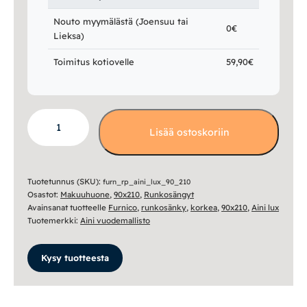
Nouto myymälästä (Joensuu tai
0€
Lieksa)
Toimitus kotiovelle
59,90€
Aini
Lisää ostoskoriin
Lux
runkosänky
90x210
määrä
Tuotetunnus (SKU):
furn_rp_aini_lux_90_210
Osastot:
Makuuhuone
,
90x210
,
Runkosängyt
Avainsanat tuotteelle
Furnico
,
runkosänky
,
korkea
,
90x210
,
Aini lux
Tuotemerkki:
Aini vuodemallisto
Kysy tuotteesta