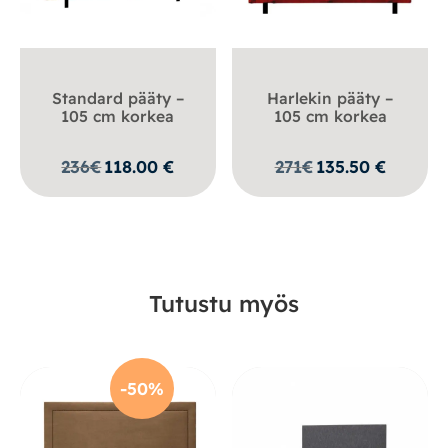
Standard pääty –
Harlekin pääty –
105 cm korkea
105 cm korkea
236
€
118.00
€
271
€
135.50
€
Tutustu myös
-50%