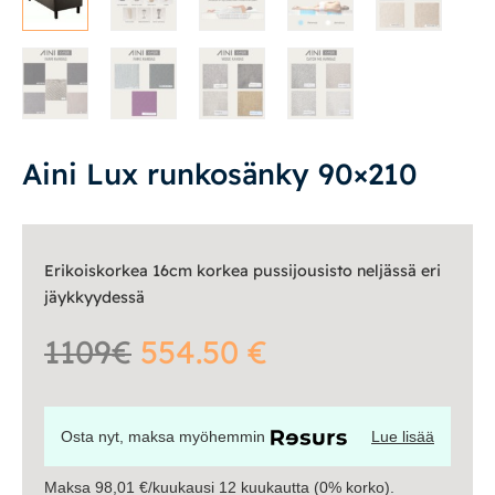
Yöpöydät
Lapsille
Lapsille
Pöydät ja tuolit
Aini Lux runkosänky 90×210
Säilytys
Erikoiskorkea 16cm korkea pussijousisto neljässä eri
Työpöydät ja työtuolit
jäykkyydessä
Matot
1109€
554.50 €
Ulkokalusteet
Osta nyt, maksa myöhemmin
Lue lisää
Valaisimet
Maksa 98,01 €/kuukausi 12 kuukautta (0% korko).