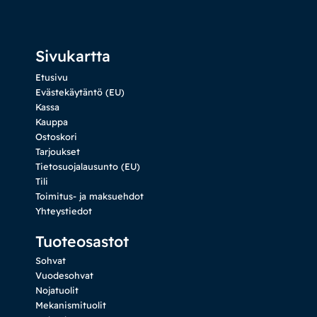
Sivukartta
Etusivu
Evästekäytäntö (EU)
Kassa
Kauppa
Ostoskori
Tarjoukset
Tietosuojalausunto (EU)
Tili
Toimitus- ja maksuehdot
Yhteystiedot
Tuoteosastot
Sohvat
Vuodesohvat
Nojatuolit
Mekanismituolit