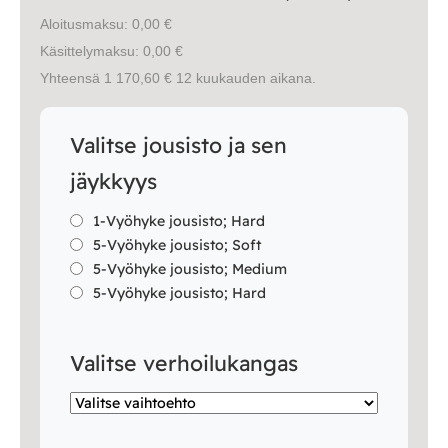
Vuodesohvat
Aloitusmaksu: 0,00 €
Käsittelymaksu: 0,00 €
Senioreille
Yhteensä 1 170,60 € 12 kuukauden aikana.
Valitse jousisto ja sen
|
|
Oma tili
Yhteystiedot
Ostoskori
jäykkyys
1-Vyöhyke jousisto; Hard
5-Vyöhyke jousisto; Soft
5-Vyöhyke jousisto; Medium
5-Vyöhyke jousisto; Hard
Valitse verhoilukangas