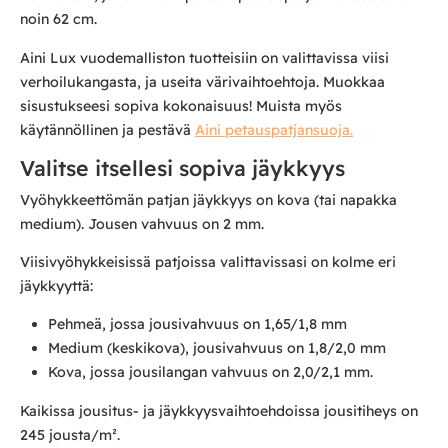
noin 62 cm.
Aini Lux vuodemalliston tuotteisiin on valittavissa viisi
verhoilukangasta, ja useita värivaihtoehtoja. Muokkaa
sisustukseesi sopiva kokonaisuus! Muista myös
käytännöllinen ja pestävä
Aini petauspatjansuoja.
Valitse itsellesi sopiva jäykkyys
Vyöhykkeettömän patjan jäykkyys on kova (tai napakka
medium). Jousen vahvuus on 2 mm.
Viisivyöhykkeisissä patjoissa valittavissasi on kolme eri
jäykkyyttä:
Pehmeä, jossa jousivahvuus on 1,65/1,8 mm
Medium (keskikova), jousivahvuus on 1,8/2,0 mm
Kova, jossa jousilangan vahvuus on 2,0/2,1 mm.
Kaikissa jousitus- ja jäykkyysvaihtoehdoissa jousitiheys on
245 jousta/m².