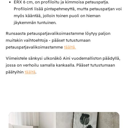
ERX 6 cm, on profiloitu ja kimmoisa petauspatja.
Profilointi lisää pintapehmeyttä, mutta petauspatjan voi
myös kääntää, jolloin toinen puoli on hieman
jäykemmän tuntuinen.
Runsaasta petauspatjavalikoimastamme löytyy paljon
muitakin vaihtoehtoja - pääset tutustumaan
petauspatjavalikoimastamme
täältä.
Viimeistele sänkysi ulkonäkö Aini vuodemalliston päädyllä,
jossa on verhoilu samalla kankaalla. Pääset tutustumaan
päätyihin
täältä
.