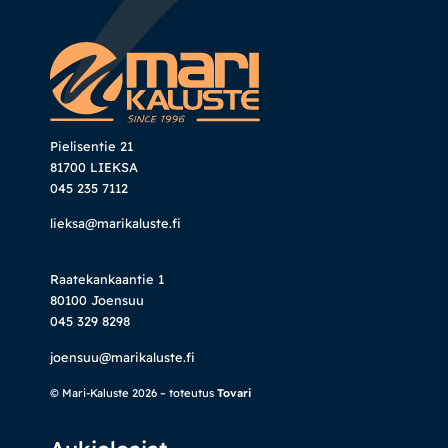
Pielisentie 21
81700 LIEKSA
045 235 7112
lieksa@marikaluste.fi
Raatekankaantie 1
80100 Joensuu
045 329 8298
joensuu@marikaluste.fi
© Mari-Kaluste 2026 – toteutus
Tovari