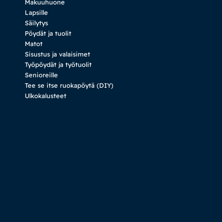
Makuuhuone
Lapsille
Säilytys
Pöydät ja tuolit
Matot
Sisustus ja valaisimet
Työpöydät ja työtuolit
Senioreille
Tee se itse ruokapöytä (DIY)
Ulkokalusteet