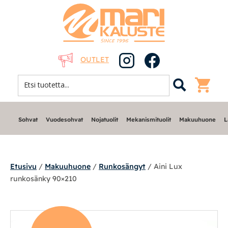
OUTLET
Sohvat
Vuodesohvat
Nojatuolit
Mekanismituolit
Makuuhuone
L
Etusivu
/
Makuuhuone
/
Runkosängyt
/ Aini Lux
runkosänky 90×210
Sohvat
Nojatuolit