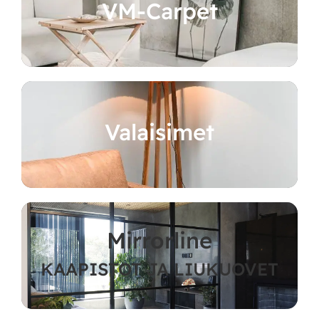
VM-Carpet
Valaisimet
Mirrorline
KAAPISTOT JA LIUKUOVET