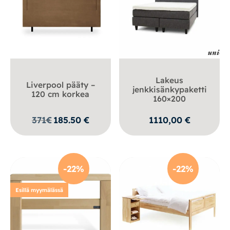
Lakeus
Liverpool pääty –
jenkkisänkypaketti
120 cm korkea
160×200
371
€
185.50
€
1110,00
€
-22%
-22%
Esillä myymälässä