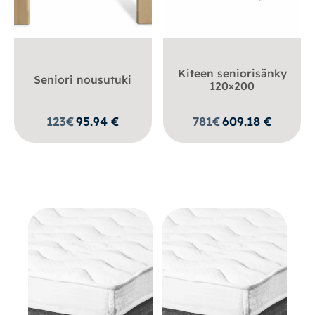
Kiteen seniorisänky
Seniori nousutuki
120×200
123
€
95.94
€
781
€
609.18
€