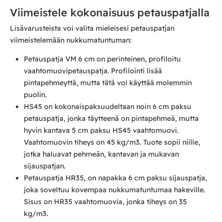
Viimeistele kokonaisuus petauspatjalla
Lisävarusteista voi valita mieleisesi petauspatjan
viimeistelemään nukkumatuntuman:
Petauspatja VM 6 cm on perinteinen, profiloitu
vaahtomuovipetauspatja. Profilointi lisää
pintapehmeyttä, mutta tätä voi käyttää molemmin
puolin.
HS45 on kokonaispaksuudeltaan noin 6 cm paksu
petauspatja, jonka täytteenä on pintapehmeä, mutta
hyvin kantava 5 cm paksu HS45 vaahtomuovi.
Vaahtomuovin tiheys on 45 kg/m3. Tuote sopii niille,
jotka haluavat pehmeän, kantavan ja mukavan
sijauspatjan.
Petauspatja HR35, on napakka 6 cm paksu sijauspatja,
joka soveltuu kovempaa nukkumatuntumaa hakeville.
Sisus on HR35 vaahtomuovia, jonka tiheys on 35
kg/m3.