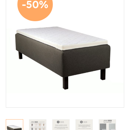
-50%
Mekanismituolit
Makuuhuone
Jenkkisängyt
Runkosängyt
Säätösängyt
Patjat
Petauspatjat
Sängyn päädyt
Sängyn rungot
Kerros- ja parvisängyt