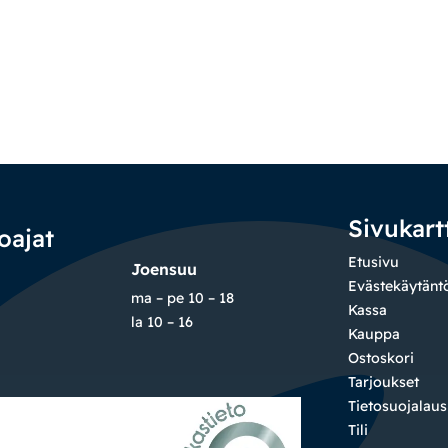
Sivukart
oajat
Etusivu
Joensuu
Evästekäytänt
ma – pe 10 – 18
Kassa
la 10 – 16
Kauppa
Ostoskori
Tarjoukset
Tietosuojalau
Tili