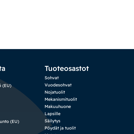
ta
Tuoteosastot
Sohvat
Vuodesohvat
ö (EU)
Nojatuolit
Mekanismituolit
Makuuhuone
Lapsille
Säilytys
sunto (EU)
Pöydät ja tuolit