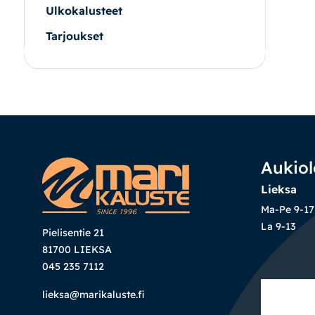
Ulkokalusteet
Tarjoukset
|
|
Oma tili
Yhteystiedot
Ostoskori
Aukiol
Lieksa
Ma-Pe 9-17
La 9-13
Pielisentie 21
81700 LIEKSA
045 235 7112
lieksa@marikaluste.fi