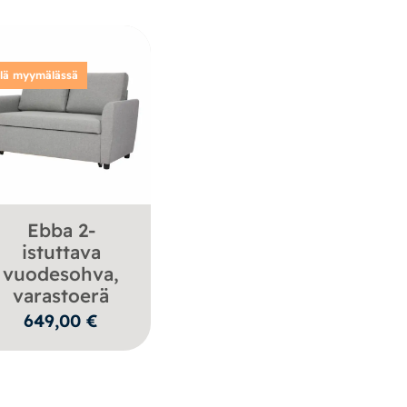
llä myymälässä
Ebba 2-
istuttava
vuodesohva,
varastoerä
649,00
€