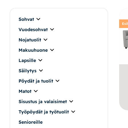
Makuuhuone
Pöydät ja tuolit
Sohvat
Esi
Vuodesohvat
Säilytys
Nojatuolit
Työpöydät ja työtuolit
Makuuhuone
Lapsille
Matot
Säilytys
Ulkokalusteet
Pöydät ja tuolit
Matot
Valaisimet
Sisustus ja valaisimet
Vuodesohvat
Työpöydät ja työtuolit
Senioreille
Senioreille