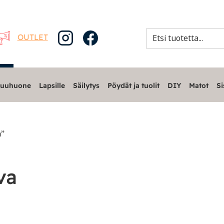
OUTLET
uuhuone
Lapsille
Säilytys
Pöydät ja tuolit
DIY
Matot
Si
a”
va