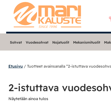
Sohvat
Vuodesohvat
Nojatuolit
Mekanismituolit
Mak
Etusivu
/ Tuotteet avainsanalla “2-istuttava vuodesohv
Sohvat
Nojatuolit
2-istuttava vuodesoh
Mekanismituolit
Näytetään ainoa tulos