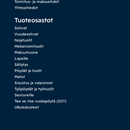
Toimitus- ja maksuehdot
Yhteystiedot
Tuoteosastot
Sohvat
Vuodesohvat
Nojatuolit
Mekanismituolit
Makuuhuone
Lapsille
Säilytys
Pöydät ja tuolit
Matot
Sisustus ja valaisimet
Työpöydät ja työtuolit
Senioreille
Tee se itse ruokapöytä (DIY)
Ulkokalusteet