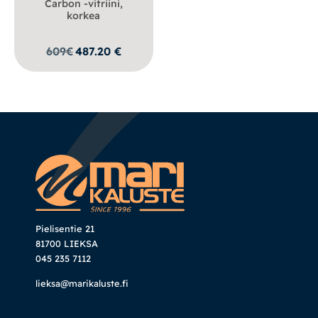
Carbon -vitriini,
korkea
609
€
487.20
€
Pielisentie 21
81700 LIEKSA
045 235 7112
lieksa@marikaluste.fi