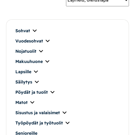
Mekanismituolit
Makuuhuone
Sohvat
Vuodesohvat
Pöydät ja tuolit
Nojatuolit
Säilytys
Makuuhuone
Lapsille
Työpöydät ja työtuolit
Säilytys
Pöydät ja tuolit
Matot
Matot
Ulkokalusteet
Sisustus ja valaisimet
Työpöydät ja työtuolit
Valaisimet
Senioreille