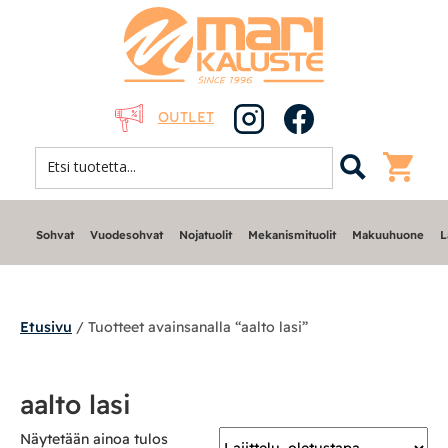
OUTLET
Sohvat
Vuodesohvat
Nojatuolit
Mekanismituolit
Makuuhuone
L
Etusivu
/ Tuotteet avainsanalla “aalto lasi”
Sohvat
aalto lasi
Nojatuolit
Näytetään ainoa tulos